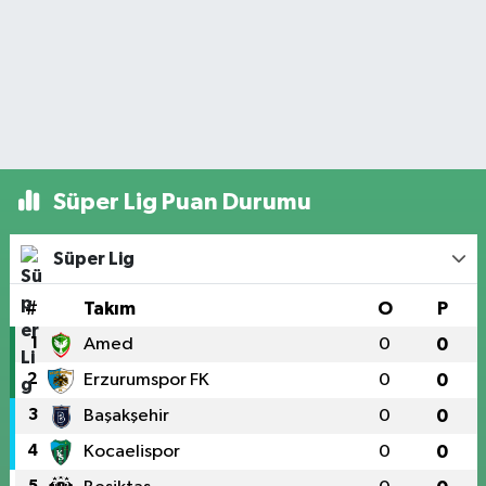
Süper Lig Puan Durumu
Süper Lig
#
Takım
O
P
1
Amed
0
0
2
Erzurumspor FK
0
0
3
Başakşehir
0
0
4
Kocaelispor
0
0