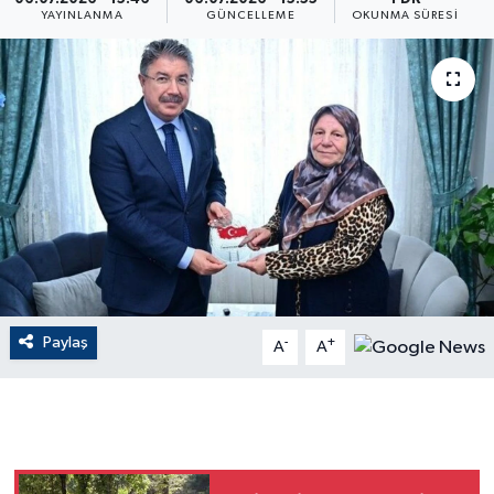
YAYINLANMA
GÜNCELLEME
OKUNMA SÜRESI
ÇEVRE
Dış Haberler
Dünya
EĞİTİM
EKONOMİ
English News
Paylaş
-
+
A
A
Finans
Flaş Haber
Gayrimenkul