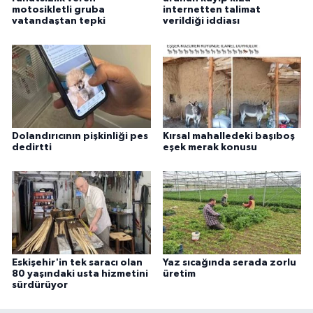
motosikletli gruba
internetten talimat
ÜLKE GÜNDEMİ
vatandaştan tepki
verildiği iddiası
YAŞAM
YEREL
Yerel Haberler
Dolandırıcının pişkinliği pes
Kırsal mahalledeki başıboş
dedirtti
eşek merak konusu
Eskişehir'in tek saracı olan
Yaz sıcağında serada zorlu
80 yaşındaki usta hizmetini
üretim
sürdürüyor