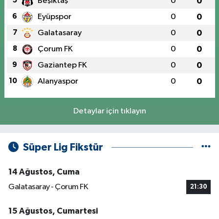
5
Beşiktaş
0
0
6
Eyüpspor
0
0
7
Galatasaray
0
0
8
Çorum FK
0
0
9
Gaziantep FK
0
0
10
Alanyaspor
0
0
Detaylar için tıklayın
Süper Lig Fikstür
14 Ağustos, Cuma
Galatasaray - Çorum FK
21:30
15 Ağustos, Cumartesi