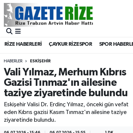
BÖLGEMİZ
Merkez Nöbetçi Eczaneler
SPOR
Merkez Hava Durumu
RİZE HABERLERİ
ÇAYKUR RİZESPOR
SPOR HABERL
Asayiş
Merkez Trafik Yoğunluk Haritası
HABERLER
ESKIŞEHIR
Rize Jandarma Komutanlığı
Süper Lig Puan Durumu ve Fikstür
Vali Yılmaz, Merhum Kıbrıs
Gazisi Tınmaz'ın ailesine
Bilim Teknoloji
Tüm Manşetler
taziye ziyaretinde bulundu
Bölge
Son Dakika Haberleri
Eskişehir Valisi Dr. Erdinç Yılmaz, önceki gün vefat
eden Kıbrıs gazisi Kasım Tınmaz'ın ailesine taziye
Advertising news
Haber Arşivi
ziyaretinde bulundu.
Canlı Maç
06.07.2026 - 15:46
06.07.2026 - 15:55
1 DK