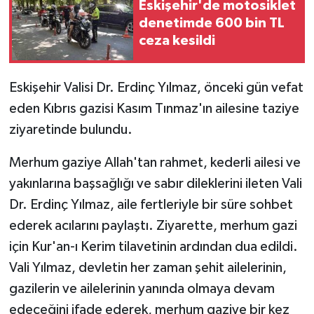
Eskişehir'de motosiklet
denetimde 600 bin TL
GENEL
ceza kesildi
GÜNDEM
Eskişehir Valisi Dr. Erdinç Yılmaz, önceki gün vefat
Güvenlik
eden Kıbrıs gazisi Kasım Tınmaz'ın ailesine taziye
ziyaretinde bulundu.
HABERDE İNSAN
Merhum gaziye Allah'tan rahmet, kederli ailesi ve
İNSAN
yakınlarına başsağlığı ve sabır dileklerini ileten Vali
Dr. Erdinç Yılmaz, aile fertleriyle bir süre sohbet
İş Dünyası
ederek acılarını paylaştı. Ziyarette, merhum gazi
için Kur'an-ı Kerim tilavetinin ardından dua edildi.
Jandarma
Vali Yılmaz, devletin her zaman şehit ailelerinin,
Kadın
gazilerin ve ailelerinin yanında olmaya devam
edeceğini ifade ederek, merhum gaziye bir kez