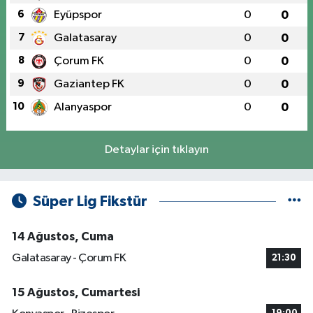
6
Eyüpspor
0
0
7
Galatasaray
0
0
8
Çorum FK
0
0
9
Gaziantep FK
0
0
10
Alanyaspor
0
0
Detaylar için tıklayın
Süper Lig Fikstür
14 Ağustos, Cuma
Galatasaray - Çorum FK
21:30
15 Ağustos, Cumartesi