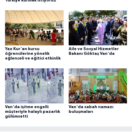
Türkiye kurmak istiyoruz'
ÜLKE GÜNDEMİ
YAŞAM
YEREL
Yaz Kur'an kursu
Aile ve Sosyal Hizmetler
Yerel Haberler
öğrencilerine yönelik
Bakanı Göktaş Van'da
eğlenceli ve eğitici etkinlik
Van'da işitme engelli
Van'da sabah namazı
müşteriyle halaylı pazarlık
buluşmaları
gülümsetti