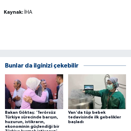
KÜLTÜR SANAT
Kaynak:
İHA
MAGAZİN
Otomobil
POLİTİKA
Sağlık
Bunlar da ilginizi çekebilir
SİYASET
SPOR HABERLERİ
TEKNOLOJİ
Bakan Göktaş: 'Terörsüz
Van'da tüp bebek
Türkiye sürecinde barışın,
tedavisinde ilk gebelikler
Turizm
huzurun, istikrarın,
başladı
ekonominin güçlendiği bir