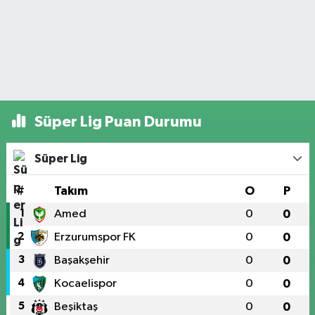
Süper Lig Puan Durumu
Süper Lig
#
Takım
O
P
1
Amed
0
0
2
Erzurumspor FK
0
0
3
Başakşehir
0
0
4
Kocaelispor
0
0
5
Beşiktaş
0
0