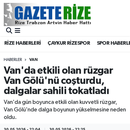
BÖLGEMİZ
Merkez Nöbetçi Eczaneler
SPOR
Merkez Hava Durumu
RİZE HABERLERİ
ÇAYKUR RİZESPOR
SPOR HABERL
Asayiş
Merkez Trafik Yoğunluk Haritası
HABERLER
VAN
Rize Jandarma Komutanlığı
Süper Lig Puan Durumu ve Fikstür
Van'da etkili olan rüzgar
Van Gölü'nü coşturdu,
Bilim Teknoloji
Tüm Manşetler
dalgalar sahili tokatladı
Bölge
Son Dakika Haberleri
Van'da gün boyunca etkili olan kuvvetli rüzgar,
Van Gölü'nde dalga boyunun yükselmesine neden
Advertising news
Haber Arşivi
oldu.
Canlı Maç
30.05.2026 - 22:04
30.05.2026 - 22:25