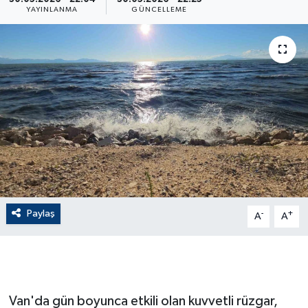
YAYINLANMA
GÜNCELLEME
ÇEVRE
Dış Haberler
Dünya
EĞİTİM
EKONOMİ
English News
Paylaş
-
+
A
A
Finans
Flaş Haber
Van'da gün boyunca etkili olan kuvvetli rüzgar,
Gayrimenkul