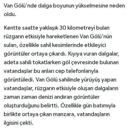
Van Gölü'nde dalga boyunun yükselmesine neden
GENEL
oldu.
Kentte saatte yaklaşık 30 kilometreyi bulan
GÜNDEM
rüzgarın etkisiyle hareketlenen Van Gölü'nün
Güvenlik
suları, özellikle sahil kesimlerinde etkileyici
görüntüler ortaya çıkardı. Kıyıya vuran dalgalar,
HABERDE İNSAN
adeta sahili tokatlarken göl çevresinde bulunan
vatandaşlar bu anları cep telefonlarıyla
İNSAN
görüntüledi. Van Gölü sahilinde yürüyüş yapan
İş Dünyası
vatandaşlar, rüzgarın etkisiyle oluşan dalgaların
zaman zaman denizi andıran görüntüler
Jandarma
oluşturduğunu belirtti. Özellikle gün batımıyla
birlikte ortaya çıkan manzara, vatandaşların
Kadın
ilgisini çekti.