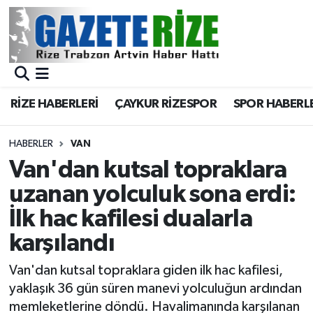
BÖLGEMİZ
Merkez Nöbetçi Eczaneler
SPOR
Merkez Hava Durumu
RİZE HABERLERİ
ÇAYKUR RİZESPOR
SPOR HABERL
Asayiş
Merkez Trafik Yoğunluk Haritası
HABERLER
VAN
Rize Jandarma Komutanlığı
Süper Lig Puan Durumu ve Fikstür
Van'dan kutsal topraklara
uzanan yolculuk sona erdi:
Bilim Teknoloji
Tüm Manşetler
İlk hac kafilesi dualarla
Bölge
Son Dakika Haberleri
karşılandı
Advertising news
Haber Arşivi
Van'dan kutsal topraklara giden ilk hac kafilesi,
yaklaşık 36 gün süren manevi yolculuğun ardından
Canlı Maç
memleketlerine döndü. Havalimanında karşılanan