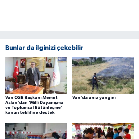
Bunlar da ilginizi çekebilir
Van OSB Başkanı Memet
Van'da anız yangını
Aslan'dan 'Milli Dayanışma
ve Toplumsal Bütünleşme'
kanun teklifine destek