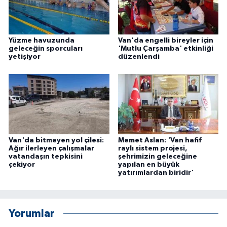
Yüzme havuzunda
Van'da engelli bireyler için
geleceğin sporcuları
'Mutlu Çarşamba' etkinliği
yetişiyor
düzenlendi
Van'da bitmeyen yol çilesi:
Memet Aslan: 'Van hafif
Ağır ilerleyen çalışmalar
raylı sistem projesi,
vatandaşın tepkisini
şehrimizin geleceğine
çekiyor
yapılan en büyük
yatırımlardan biridir'
Yorumlar