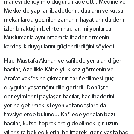
manevi deneyim olduğunu ifade etti. Medine ve
KÜLTÜR SANAT
Mekke'de yapılan ibadetlerin, duaların ve kutsal
MAGAZİN
mekanlarda geçirilen zamanın hayatlarında derin
izler bıraktığını belirten hacılar, milyonlarca
Otomobil
Müslümanla aynı ortamda ibadet etmenin
kardeşlik duygularını güçlendirdiğini söyledi.
POLİTİKA
Hacı Mustafa Akman ve kafilede yer alan diğer
Sağlık
hacılar, özellikle Kâbe'yi ilk kez görmenin ve
Arafat vakfesine çıkmanın tarif edilmesi güç
SİYASET
duygular yaşattığını dile getirdi. Dönüşte
SPOR HABERLERİ
deneyimlerini paylaşan hacılar, hac ibadetini
yerine getirmek isteyen vatandaşlara da
TEKNOLOJİ
tavsiyelerde bulundu. Kafilede yer alan bazı
hacılar, kutsal topraklara gidebilmek için uzun
Turizm
yıllar sıra beklediklerini belirterek, genç yaşta hac