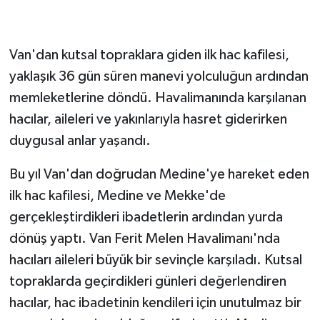
GENEL
Van'dan kutsal topraklara giden ilk hac kafilesi,
GÜNDEM
yaklaşık 36 gün süren manevi yolculuğun ardından
memleketlerine döndü. Havalimanında karşılanan
Güvenlik
hacılar, aileleri ve yakınlarıyla hasret giderirken
duygusal anlar yaşandı.
HABERDE İNSAN
Bu yıl Van'dan doğrudan Medine'ye hareket eden
İNSAN
ilk hac kafilesi, Medine ve Mekke'de
İş Dünyası
gerçekleştirdikleri ibadetlerin ardından yurda
dönüş yaptı. Van Ferit Melen Havalimanı'nda
Jandarma
hacıları aileleri büyük bir sevinçle karşıladı. Kutsal
topraklarda geçirdikleri günleri değerlendiren
Kadın
hacılar, hac ibadetinin kendileri için unutulmaz bir