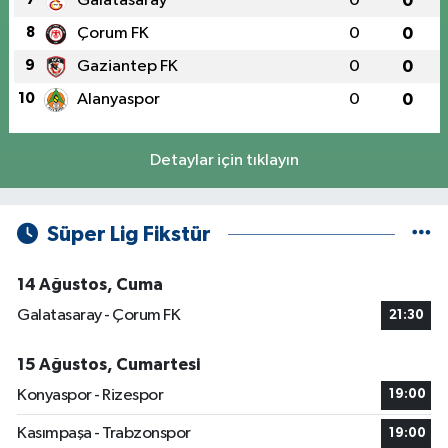
Galatasaray
0
0
8
Çorum FK
0
0
9
Gaziantep FK
0
0
10
Alanyaspor
0
0
Detaylar için tıklayın
Süper Lig Fikstür
14 Ağustos, Cuma
Galatasaray - Çorum FK
21:30
15 Ağustos, Cumartesi
Konyaspor - Rizespor
19:00
Kasımpaşa - Trabzonspor
19:00