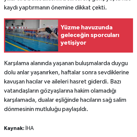
ÜLKE GÜNDEMİ
kaydı yaptırmanın önemine dikkat çekti.
YAŞAM
Yüzme havuzunda
geleceğin sporcuları
YEREL
yetişiyor
Yerel Haberler
Karşılama alanında yaşanan buluşmalarda duygu
dolu anlar yaşanırken, haftalar sonra sevdiklerine
kavuşan hacılar ve aileleri hasret giderdi. Bazı
vatandaşların gözyaşlarına hakim olamadığı
karşılamada, dualar eşliğinde hacıların sağ salim
dönmesinin mutluluğu paylaşıldı.
Kaynak:
İHA