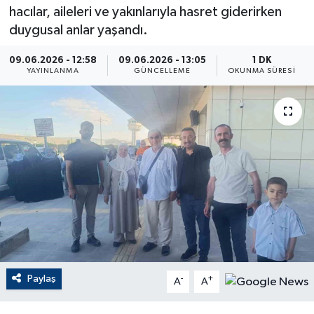
hacılar, aileleri ve yakınlarıyla hasret giderirken
ÇEVRE
duygusal anlar yaşandı.
Dış Haberler
09.06.2026 - 12:58
09.06.2026 - 13:05
1 DK
YAYINLANMA
GÜNCELLEME
OKUNMA SÜRESI
Dünya
EĞİTİM
EKONOMİ
English News
Finans
Flaş Haber
Paylaş
-
+
A
A
Gayrimenkul