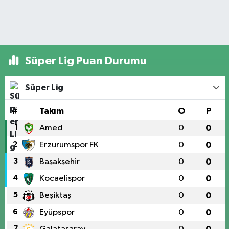
Süper Lig Puan Durumu
Süper Lig
#
Takım
O
P
1
Amed
0
0
2
Erzurumspor FK
0
0
3
Başakşehir
0
0
4
Kocaelispor
0
0
5
Beşiktaş
0
0
6
Eyüpspor
0
0
7