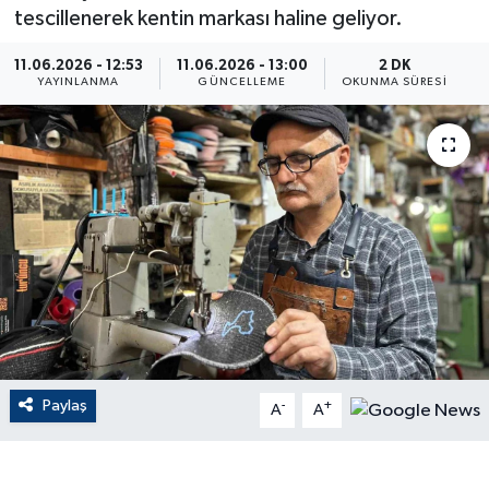
tescillenerek kentin markası haline geliyor.
ÇEVRE
11.06.2026 - 12:53
11.06.2026 - 13:00
2 DK
YAYINLANMA
GÜNCELLEME
OKUNMA SÜRESI
Dış Haberler
Dünya
EĞİTİM
EKONOMİ
English News
Finans
Paylaş
-
+
A
A
Flaş Haber
Gayrimenkul