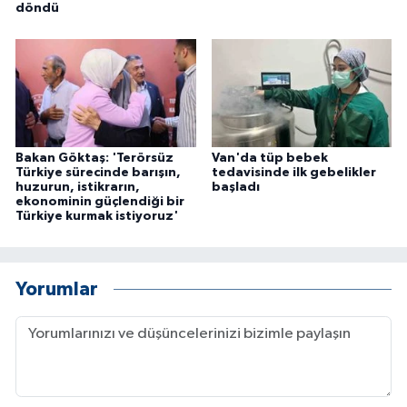
döndü
Bakan Göktaş: 'Terörsüz
Van'da tüp bebek
Türkiye sürecinde barışın,
tedavisinde ilk gebelikler
huzurun, istikrarın,
başladı
ekonominin güçlendiği bir
Türkiye kurmak istiyoruz'
Yorumlar