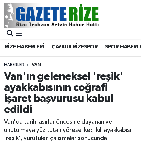
BÖLGEMİZ
Merkez Nöbetçi Eczaneler
SPOR
Merkez Hava Durumu
RİZE HABERLERİ
ÇAYKUR RİZESPOR
SPOR HABERL
Asayiş
Merkez Trafik Yoğunluk Haritası
HABERLER
VAN
Rize Jandarma Komutanlığı
Süper Lig Puan Durumu ve Fikstür
Van'ın geleneksel 'reşik'
ayakkabısının coğrafi
Bilim Teknoloji
Tüm Manşetler
işaret başvurusu kabul
Bölge
Son Dakika Haberleri
edildi
Advertising news
Haber Arşivi
Van'da tarihi asırlar öncesine dayanan ve
unutulmaya yüz tutan yöresel keçi kılı ayakkabısı
Canlı Maç
'reşik', yürütülen çalışmalar sonucunda