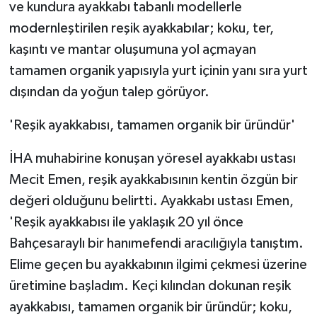
KÜLTÜR SANAT
ve kundura ayakkabı tabanlı modellerle
modernleştirilen reşik ayakkabılar; koku, ter,
MAGAZİN
kaşıntı ve mantar oluşumuna yol açmayan
tamamen organik yapısıyla yurt içinin yanı sıra yurt
Otomobil
dışından da yoğun talep görüyor.
POLİTİKA
'Reşik ayakkabısı, tamamen organik bir üründür'
Sağlık
İHA muhabirine konuşan yöresel ayakkabı ustası
Mecit Emen, reşik ayakkabısının kentin özgün bir
SİYASET
değeri olduğunu belirtti. Ayakkabı ustası Emen,
'Reşik ayakkabısı ile yaklaşık 20 yıl önce
SPOR HABERLERİ
Bahçesaraylı bir hanımefendi aracılığıyla tanıştım.
TEKNOLOJİ
Elime geçen bu ayakkabının ilgimi çekmesi üzerine
üretimine başladım. Keçi kılından dokunan reşik
Turizm
ayakkabısı, tamamen organik bir üründür; koku,