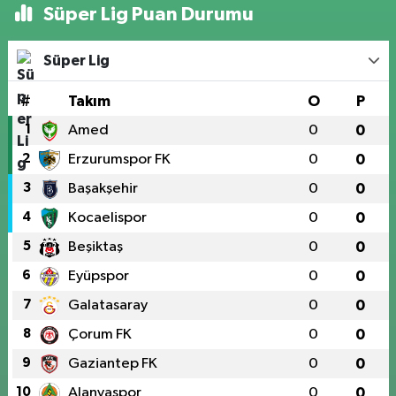
Süper Lig Puan Durumu
Süper Lig
#
Takım
O
P
1
Amed
0
0
2
Erzurumspor FK
0
0
3
Başakşehir
0
0
4
Kocaelispor
0
0
5
Beşiktaş
0
0
6
Eyüpspor
0
0
7
Galatasaray
0
0
8
Çorum FK
0
0
9
Gaziantep FK
0
0
10
Alanyaspor
0
0