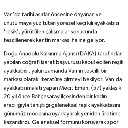
GENEL
Van'da tarihi asırlar öncesine dayanan ve
unutulmaya yüz tutan yöresel keçi kılı ayakkabısı
GÜNDEM
'reşik', yürütülen çalışmalar sonucunda
tescillenerek kentin markası haline geliyor.
Güvenlik
Doğu Anadolu Kalkınma Ajansı (DAKA) tarafından
HABERDE İNSAN
yapılan coğrafi işaret başvurusu kabul edilen reşik
ayakkabısı, yakın zamanda Van'ın tescilli bir
İNSAN
markası olarak literatüre girmeyi bekliyor. Van'da
İş Dünyası
ayakkabı imalatı yapan Mecit Emen, (57) yaklaşık
20 yıl önce Bahçesaray ilçesinden bir kadın
Jandarma
aracılığıyla tanıştığı geleneksel reşik ayakkabısını
günümüz modasına uyarlayarak yeniden üretime
Kadın
kazandırdı. Geleneksel formunu koruyarak spor