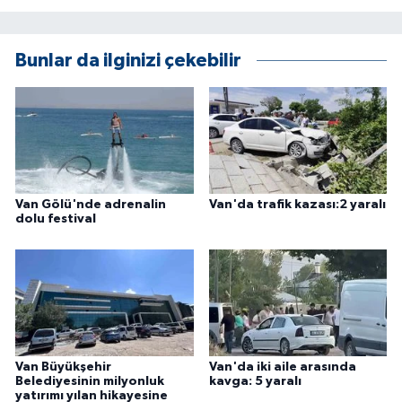
Bunlar da ilginizi çekebilir
Van Gölü'nde adrenalin
Van'da trafik kazası:2 yaralı
dolu festival
Van Büyükşehir
Van'da iki aile arasında
Belediyesinin milyonluk
kavga: 5 yaralı
yatırımı yılan hikayesine