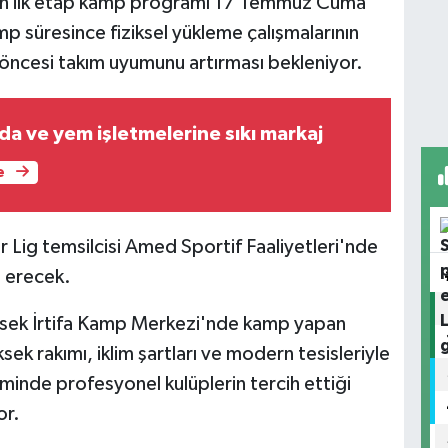
nin ilk etap kamp programı 17 Temmuz Cuma
mp süresince fiziksel yükleme çalışmalarının
on öncesi takım uyumunu artırması bekleniyor.
da ve yem işletmelerine sıkı markaj
e
 Lig temsilcisi Amed Sportif Faaliyetleri'nde
 erecek.
sek İrtifa Kamp Merkezi'nde kamp yapan
sek rakımı, iklim şartları ve modern tesisleriyle
inde profesyonel kulüplerin tercih ettiği
or.