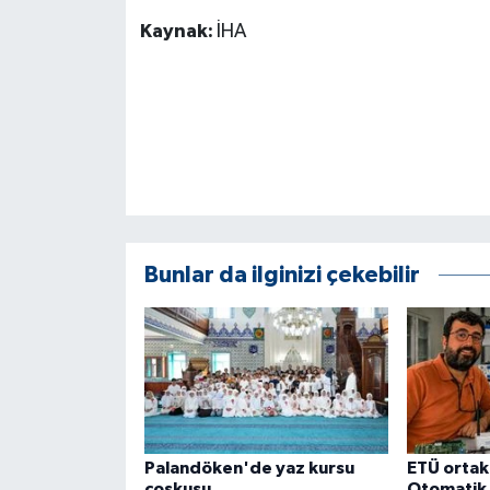
ÜLKE GÜNDEMİ
Kaynak:
İHA
YAŞAM
YEREL
Yerel Haberler
Bunlar da ilginizi çekebilir
Palandöken'de yaz kursu
ETÜ ortakl
coşkusu
Otomatik