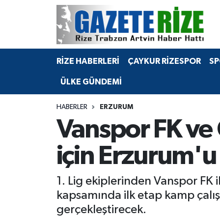
BÖLGEMİZ
Merkez Nöbetçi Eczaneler
RİZE HABERLERİ
ÇAYKUR RİZESPOR
SP
SPOR
Merkez Hava Durumu
ÜLKE GÜNDEMİ
Asayiş
Merkez Trafik Yoğunluk Haritası
HABERLER
ERZURUM
Rize Jandarma Komutanlığı
Süper Lig Puan Durumu ve Fikstür
Vanspor FK ve 
Bilim Teknoloji
Tüm Manşetler
için Erzurum'u 
Bölge
Son Dakika Haberleri
1. Lig ekiplerinden Vanspor FK 
Advertising news
Haber Arşivi
kapsamında ilk etap kamp çalı
gerçekleştirecek.
Canlı Maç