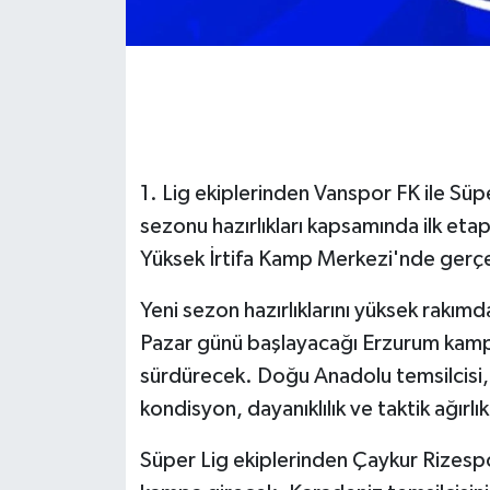
GENEL
GÜNDEM
Güvenlik
1. Lig ekiplerinden Vanspor FK ile Sü
HABERDE İNSAN
sezonu hazırlıkları kapsamında ilk et
Yüksek İrtifa Kamp Merkezi'nde gerçe
İNSAN
Yeni sezon hazırlıklarını yüksek rakı
İş Dünyası
Pazar günü başlayacağı Erzurum kamp
sürdürecek. Doğu Anadolu temsilcisi,
Jandarma
kondisyon, dayanıklılık ve taktik ağırlı
Kadın
Süper Lig ekiplerinden Çaykur Rizes