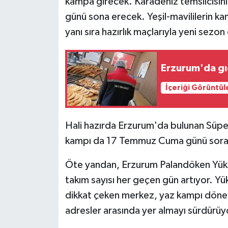
kampa girecek. Karadeniz temsilcisi
KÜLTÜR SANAT
günü sona erecek. Yeşil-mavililerin ka
MAGAZİN
yanı sıra hazırlık maçlarıyla yeni sez
Otomobil
Erzurum'da gı
POLİTİKA
İçeriği Görüntül
Sağlık
Hali hazırda Erzurum'da bulunan Süper
SİYASET
kampı da 17 Temmuz Cuma günü sora
SPOR HABERLERİ
Öte yandan, Erzurum Palandöken Yük
takım sayısı her geçen gün artıyor. Yük
TEKNOLOJİ
dikkat çeken merkez, yaz kampı dönem
adresler arasında yer almayı sürdürüy
Turizm