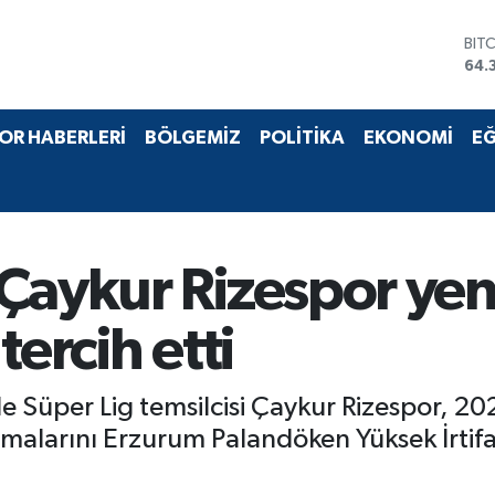
BIT
64.
DO
47,
EU
OR HABERLERİ
BÖLGEMİZ
POLİTİKA
EKONOMİ
EĞ
55,
STE
64,
GRA
661
BİS
Çaykur Rizespor yen
13.
tercih etti
ile Süper Lig temsilcisi Çaykur Rizespor, 2
şmalarını Erzurum Palandöken Yüksek İrti