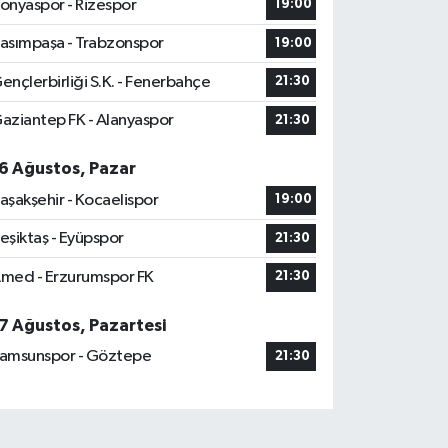
onyaspor - Rizespor
19:00
asımpaşa - Trabzonspor
19:00
ençlerbirliği S.K. - Fenerbahçe
21:30
aziantep FK - Alanyaspor
21:30
6 Ağustos, Pazar
aşakşehir - Kocaelispor
19:00
eşiktaş - Eyüpspor
21:30
med - Erzurumspor FK
21:30
7 Ağustos, Pazartesi
amsunspor - Göztepe
21:30