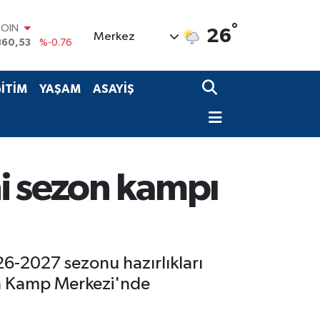
°
COIN
26
Merkez
360,53
%-0.76
LAR
7069
%0.17
RO
İTİM
YAŞAM
ASAYİŞ
0265
%0.01
RLİN
1897
%0.02
M ALTIN
8.49
%2.12
T100
i sezon kampı
887
%64
026-2027 sezonu hazırlıkları
fa Kamp Merkezi'nde