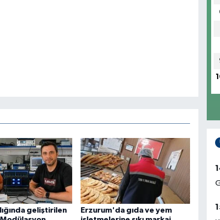
1
1
G
1
ığında geliştirilen
Erzurum'da gıda ve yem
 Modülasyon
işletmelerine sıkı markaj