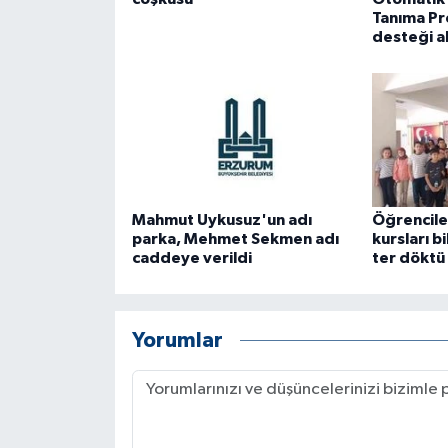
Tanıma Pr
desteği a
Mahmut Uykusuz'un adı
Öğrencile
parka, Mehmet Sekmen adı
kursları b
caddeye verildi
ter döktü
Yorumlar