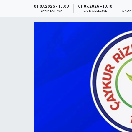
01.07.2026 - 13:03
01.07.2026 - 13:10
ÇEVRE
YAYINLANMA
GÜNCELLEME
OKUN
Dış Haberler
Dünya
EĞİTİM
EKONOMİ
English News
Finans
Flaş Haber
Gayrimenkul