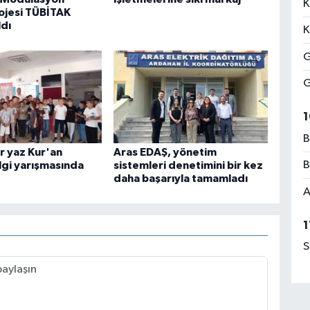
K
ojesi TÜBİTAK
ldı
K
G
G
1
B
r yaz Kur'an
Aras EDAŞ, yönetim
B
ilgi yarışmasında
sistemleri denetimini bir kez
daha başarıyla tamamladı
A
1
S