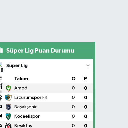
Süper Lig Puan Durumu
Süper Lig
#
Takım
O
P
1
Amed
0
0
2
Erzurumspor FK
0
0
3
Başakşehir
0
0
4
Kocaelispor
0
0
5
Beşiktaş
0
0