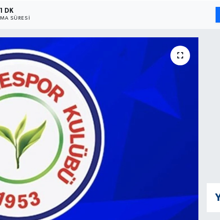
1 DK
MA SÜRESI
Y