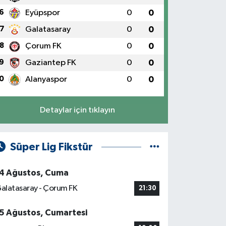
6
Eyüpspor
0
0
7
Galatasaray
0
0
8
Çorum FK
0
0
9
Gaziantep FK
0
0
0
Alanyaspor
0
0
Detaylar için tıklayın
Süper Lig Fikstür
4 Ağustos, Cuma
alatasaray - Çorum FK
21:30
5 Ağustos, Cumartesi