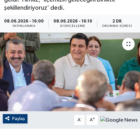
şekillendiriyoruz' dedi.
ÇEVRE
08.06.2026 - 16:00
08.06.2026 - 16:10
2 DK
YAYINLANMA
GÜNCELLEME
OKUNMA SÜRESI
Dış Haberler
Dünya
EĞİTİM
EKONOMİ
English News
Finans
Paylaş
-
+
A
A
Flaş Haber
Gayrimenkul