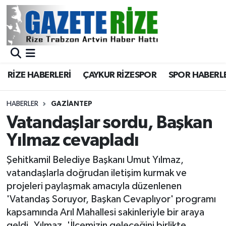
BÖLGEMİZ
Merkez Nöbetçi Eczaneler
SPOR
Merkez Hava Durumu
RİZE HABERLERİ
ÇAYKUR RİZESPOR
SPOR HABERL
Asayiş
Merkez Trafik Yoğunluk Haritası
HABERLER
GAZIANTEP
Rize Jandarma Komutanlığı
Süper Lig Puan Durumu ve Fikstür
Vatandaşlar sordu, Başkan
Yılmaz cevapladı
Bilim Teknoloji
Tüm Manşetler
Şehitkamil Belediye Başkanı Umut Yılmaz,
Bölge
Son Dakika Haberleri
vatandaşlarla doğrudan iletişim kurmak ve
projeleri paylaşmak amacıyla düzenlenen
Advertising news
Haber Arşivi
'Vatandaş Soruyor, Başkan Cevaplıyor' programı
kapsamında Arıl Mahallesi sakinleriyle bir araya
Canlı Maç
geldi. Yılmaz, 'İlçemizin geleceğini birlikte