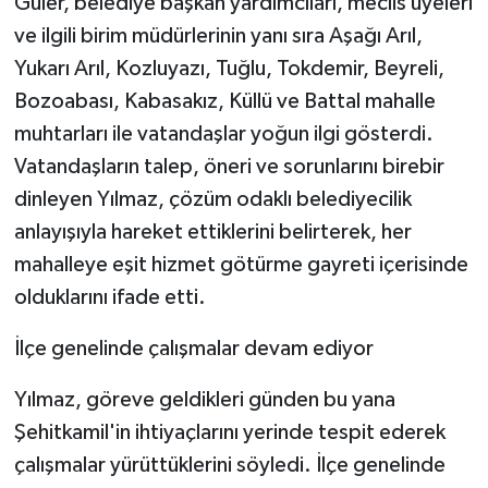
Güler, belediye başkan yardımcıları, meclis üyeleri
KÜLTÜR SANAT
ve ilgili birim müdürlerinin yanı sıra Aşağı Arıl,
MAGAZİN
Yukarı Arıl, Kozluyazı, Tuğlu, Tokdemir, Beyreli,
Bozoabası, Kabasakız, Küllü ve Battal mahalle
Otomobil
muhtarları ile vatandaşlar yoğun ilgi gösterdi.
Vatandaşların talep, öneri ve sorunlarını birebir
POLİTİKA
dinleyen Yılmaz, çözüm odaklı belediyecilik
Sağlık
anlayışıyla hareket ettiklerini belirterek, her
mahalleye eşit hizmet götürme gayreti içerisinde
SİYASET
olduklarını ifade etti.
SPOR HABERLERİ
İlçe genelinde çalışmalar devam ediyor
TEKNOLOJİ
Yılmaz, göreve geldikleri günden bu yana
Şehitkamil'in ihtiyaçlarını yerinde tespit ederek
Turizm
çalışmalar yürüttüklerini söyledi. İlçe genelinde