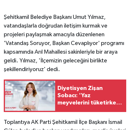
GENEL
Şehitkamil Belediye Başkanı Umut Yılmaz,
vatandaşlarla doğrudan iletişim kurmak ve
GÜNDEM
projeleri paylaşmak amacıyla düzenlenen
'Vatandaş Soruyor, Başkan Cevaplıyor' programı
Güvenlik
kapsamında Arıl Mahallesi sakinleriyle bir araya
HABERDE İNSAN
geldi. Yılmaz, 'İlçemizin geleceğini birlikte
şekillendiriyoruz' dedi.
İNSAN
İş Dünyası
Diyetisyen Zişan
Sobacı: 'Yaz
Jandarma
meyvelerini tüketirken
porsiyon kontrolüne
dikkat'
Kadın
Toplantıya AK Parti Şehitkamil İlçe Başkanı İsmail