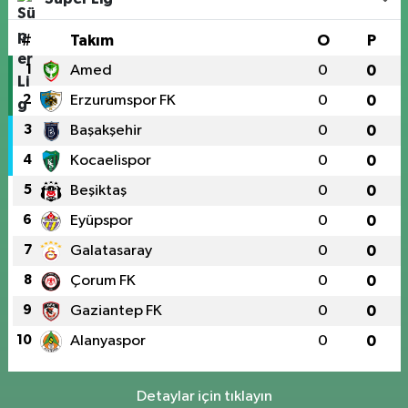
#
Takım
O
P
1
Amed
0
0
2
Erzurumspor FK
0
0
3
Başakşehir
0
0
4
Kocaelispor
0
0
5
Beşiktaş
0
0
6
Eyüpspor
0
0
7
Galatasaray
0
0
8
Çorum FK
0
0
9
Gaziantep FK
0
0
10
Alanyaspor
0
0
Detaylar için tıklayın