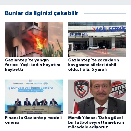
Bunlar da ilginizi çekebilir
Gaziantep'te yangın
Gaziantep'te çocukların
faciası: Yaşlı kadın hayatını
kavgasına aileleri dahil
kaybetti
oldu: 1 ölü, 5 yaralı
Finansta Gaziantep modeli
Memik Yılmaz: 'Daha güzel
önerisi
bir futbol seyrettirmek için
mücadele ediyoruz'