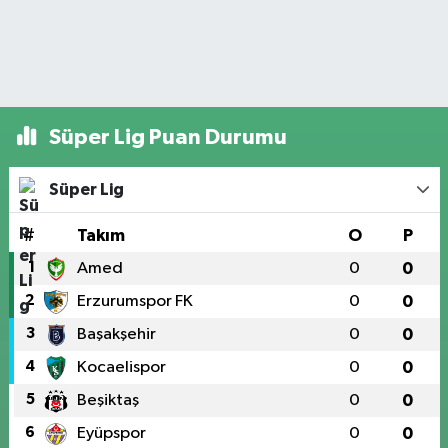
Süper Lig Puan Durumu
Süper Lig
#
Takım
O
P
1
Amed
0
0
2
Erzurumspor FK
0
0
3
Başakşehir
0
0
4
Kocaelispor
0
0
5
Beşiktaş
0
0
6
Eyüpspor
0
0