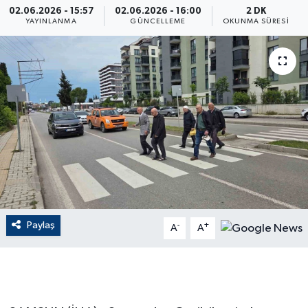
02.06.2026 - 15:57
02.06.2026 - 16:00
2 DK
YAYINLANMA
GÜNCELLEME
OKUNMA SÜRESI
ÇEVRE
Dış Haberler
Dünya
EĞİTİM
EKONOMİ
English News
Paylaş
-
+
A
A
Finans
Flaş Haber
Gayrimenkul