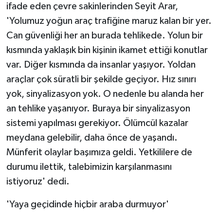
KÜLTÜR SANAT
ifade eden çevre sakinlerinden Seyit Arar,
'Yolumuz yoğun araç trafiğine maruz kalan bir yer.
MAGAZİN
Can güvenliği her an burada tehlikede. Yolun bir
kısmında yaklaşık bin kişinin ikamet ettiği konutlar
Otomobil
var. Diğer kısmında da insanlar yaşıyor. Yoldan
POLİTİKA
araçlar çok süratli bir şekilde geçiyor. Hız sınırı
yok, sinyalizasyon yok. O nedenle bu alanda her
Sağlık
an tehlike yaşanıyor. Buraya bir sinyalizasyon
sistemi yapılması gerekiyor. Ölümcül kazalar
SİYASET
meydana gelebilir, daha önce de yaşandı.
Münferit olaylar başımıza geldi. Yetkililere de
SPOR HABERLERİ
durumu ilettik, talebimizin karşılanmasını
TEKNOLOJİ
istiyoruz' dedi.
Turizm
'Yaya geçidinde hiçbir araba durmuyor'