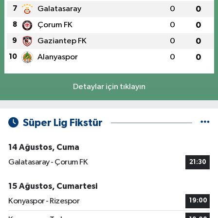
7
Galatasaray
0
0
8
Çorum FK
0
0
9
Gaziantep FK
0
0
10
Alanyaspor
0
0
Detaylar için tıklayın
Süper Lig Fikstür
14 Ağustos, Cuma
Galatasaray - Çorum FK
21:30
15 Ağustos, Cumartesi
Konyaspor - Rizespor
19:00