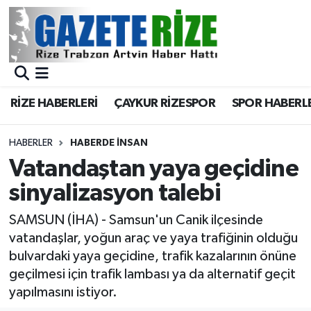
BÖLGEMİZ
Merkez Nöbetçi Eczaneler
SPOR
Merkez Hava Durumu
RİZE HABERLERİ
ÇAYKUR RİZESPOR
SPOR HABERL
Asayiş
Merkez Trafik Yoğunluk Haritası
HABERLER
HABERDE İNSAN
Rize Jandarma Komutanlığı
Süper Lig Puan Durumu ve Fikstür
Vatandaştan yaya geçidine
sinyalizasyon talebi
Bilim Teknoloji
Tüm Manşetler
SAMSUN (İHA) - Samsun'un Canik ilçesinde
Bölge
Son Dakika Haberleri
vatandaşlar, yoğun araç ve yaya trafiğinin olduğu
bulvardaki yaya geçidine, trafik kazalarının önüne
Advertising news
Haber Arşivi
geçilmesi için trafik lambası ya da alternatif geçit
yapılmasını istiyor.
Canlı Maç