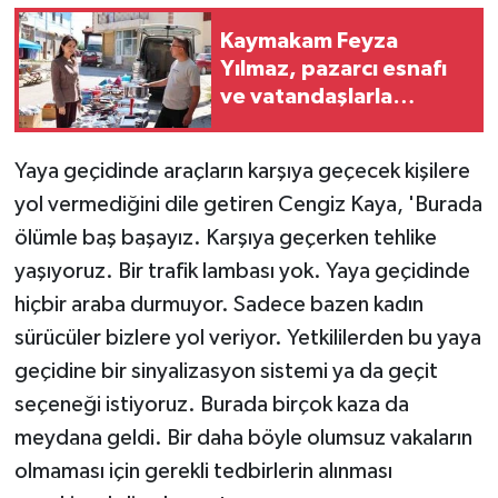
ÜLKE GÜNDEMİ
Kaymakam Feyza
Yılmaz, pazarcı esnafı
YAŞAM
ve vatandaşlarla
buluştu
YEREL
Yaya geçidinde araçların karşıya geçecek kişilere
Yerel Haberler
yol vermediğini dile getiren Cengiz Kaya, 'Burada
ölümle baş başayız. Karşıya geçerken tehlike
yaşıyoruz. Bir trafik lambası yok. Yaya geçidinde
hiçbir araba durmuyor. Sadece bazen kadın
sürücüler bizlere yol veriyor. Yetkililerden bu yaya
geçidine bir sinyalizasyon sistemi ya da geçit
seçeneği istiyoruz. Burada birçok kaza da
meydana geldi. Bir daha böyle olumsuz vakaların
olmaması için gerekli tedbirlerin alınması