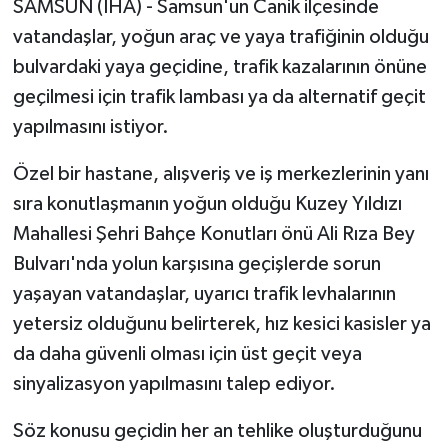
SAMSUN (İHA) - Samsun'un Canik ilçesinde
vatandaşlar, yoğun araç ve yaya trafiğinin olduğu
GENEL
bulvardaki yaya geçidine, trafik kazalarının önüne
geçilmesi için trafik lambası ya da alternatif geçit
GÜNDEM
yapılmasını istiyor.
Güvenlik
Özel bir hastane, alışveriş ve iş merkezlerinin yanı
HABERDE İNSAN
sıra konutlaşmanın yoğun olduğu Kuzey Yıldızı
Mahallesi Şehri Bahçe Konutları önü Ali Rıza Bey
İNSAN
Bulvarı'nda yolun karşısına geçişlerde sorun
yaşayan vatandaşlar, uyarıcı trafik levhalarının
İş Dünyası
yetersiz olduğunu belirterek, hız kesici kasisler ya
da daha güvenli olması için üst geçit veya
Jandarma
sinyalizasyon yapılmasını talep ediyor.
Kadın
Söz konusu geçidin her an tehlike oluşturduğunu