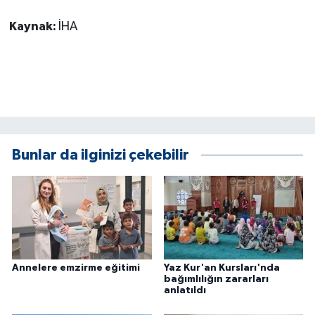
Kaynak:
İHA
Bunlar da ilginizi çekebilir
Annelere emzirme eğitimi
Yaz Kur'an Kursları'nda
bağımlılığın zararları
anlatıldı