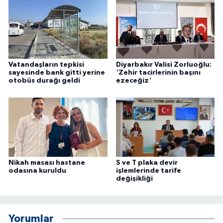
Vatandaşların tepkisi
Diyarbakır Valisi Zorluoğlu:
sayesinde bank gitti yerine
'Zehir tacirlerinin başını
otobüs durağı geldi
ezeceğiz'
Nikah masası hastane
S ve T plaka devir
odasına kuruldu
işlemlerinde tarife
değişikliği
Yorumlar