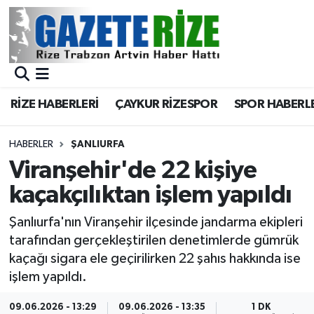
BÖLGEMİZ
Merkez Nöbetçi Eczaneler
SPOR
Merkez Hava Durumu
RİZE HABERLERİ
ÇAYKUR RİZESPOR
SPOR HABERL
Asayiş
Merkez Trafik Yoğunluk Haritası
HABERLER
ŞANLIURFA
Rize Jandarma Komutanlığı
Süper Lig Puan Durumu ve Fikstür
Viranşehir'de 22 kişiye
kaçakçılıktan işlem yapıldı
Bilim Teknoloji
Tüm Manşetler
Şanlıurfa'nın Viranşehir ilçesinde jandarma ekipleri
Bölge
Son Dakika Haberleri
tarafından gerçekleştirilen denetimlerde gümrük
kaçağı sigara ele geçirilirken 22 şahıs hakkında ise
Advertising news
Haber Arşivi
işlem yapıldı.
Canlı Maç
09.06.2026 - 13:29
09.06.2026 - 13:35
1 DK