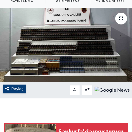
YAYINLANMA
GÜNCELLEME
OKUNMA SÜRESI
ÇEVRE
Dış Haberler
Dünya
EĞİTİM
EKONOMİ
English News
Paylaş
-
+
A
A
Finans
Flaş Haber
Gayrimenkul
Şanlıurfa'da uyuşturucu