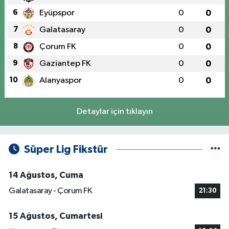
6
Eyüpspor
0
0
7
Galatasaray
0
0
8
Çorum FK
0
0
9
Gaziantep FK
0
0
10
Alanyaspor
0
0
Detaylar için tıklayın
Süper Lig Fikstür
14 Ağustos, Cuma
Galatasaray - Çorum FK
21:30
15 Ağustos, Cumartesi