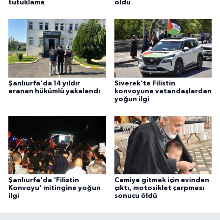
tutuklama
oldu
ÜLKE GÜNDEMİ
YAŞAM
YEREL
Yerel Haberler
Şanlıurfa'da 14 yıldır
Siverek'te Filistin
aranan hükümlü yakalandı
konvoyuna vatandaşlardan
yoğun ilgi
Şanlıurfa'da 'Filistin
Camiye gitmek için evinden
Konvoyu' mitingine yoğun
çıktı, motosiklet çarpması
ilgi
sonucu öldü