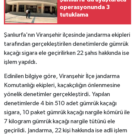
operasyonunda 3
GENEL
tutuklama
GÜNDEM
Şanlıurfa'nın Viranşehir ilçesinde jandarma ekipleri
tarafından gerçekleştirilen denetimlerde gümrük
Güvenlik
kaçağı sigara ele geçirilirken 22 şahıs hakkında ise
HABERDE İNSAN
işlem yapıldı.
İNSAN
Edinilen bilgiye göre, Viranşehir İlçe jandarma
Komutanlığı ekipleri, kaçakçılığın önlenmesine
İş Dünyası
yönelik denetimler gerçekleştirdi. Yapılan
denetimlerde 4 bin 510 adet gümrük kaçağı
Jandarma
sigara, 10 paket gümrük kaçağı nargile kömürü ile
7 kilogram gümrük kaçağı nargile tütünü ele
Kadın
geçirildi. Jandarma, 22 kişi hakkında ise adli işlem