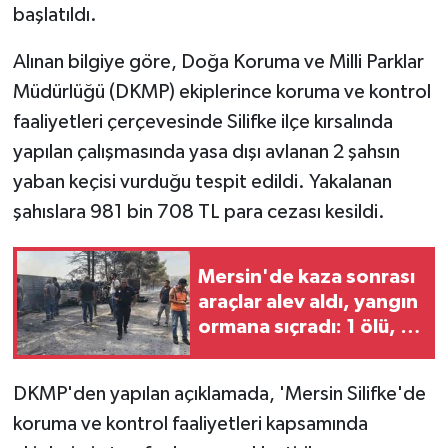
başlatıldı.
GENEL
Alınan bilgiye göre, Doğa Koruma ve Milli Parklar
Müdürlüğü (DKMP) ekiplerince koruma ve kontrol
GÜNDEM
faaliyetleri çerçevesinde Silifke ilçe kırsalında
Güvenlik
yapılan çalışmasında yasa dışı avlanan 2 şahsın
yaban keçisi vurduğu tespit edildi. Yakalanan
HABERDE İNSAN
şahıslara 981 bin 708 TL para cezası kesildi.
İNSAN
Mersin'de kaza sonrası
araçlar alev aldı, yangın
İş Dünyası
ormana sıçradı: 1 ölü, 2
yaralı
Jandarma
DKMP'den yapılan açıklamada, 'Mersin Silifke'de
Kadın
koruma ve kontrol faaliyetleri kapsamında