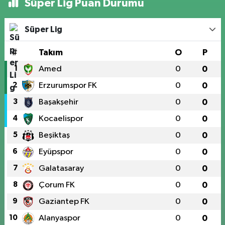
Süper Lig Puan Durumu
Süper Lig
#
Takım
O
P
1
Amed
0
0
2
Erzurumspor FK
0
0
3
Başakşehir
0
0
4
Kocaelispor
0
0
5
Beşiktaş
0
0
6
Eyüpspor
0
0
7
Galatasaray
0
0
8
Çorum FK
0
0
9
Gaziantep FK
0
0
10
Alanyaspor
0
0