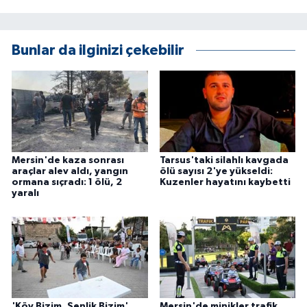
ÜLKE GÜNDEMİ
YAŞAM
Bunlar da ilginizi çekebilir
YEREL
Yerel Haberler
Mersin'de kaza sonrası
Tarsus'taki silahlı kavgada
araçlar alev aldı, yangın
ölü sayısı 2'ye yükseldi:
ormana sıçradı: 1 ölü, 2
Kuzenler hayatını kaybetti
yaralı
'Köy Bizim, Şenlik Bizim'
Mersin'de minikler trafik