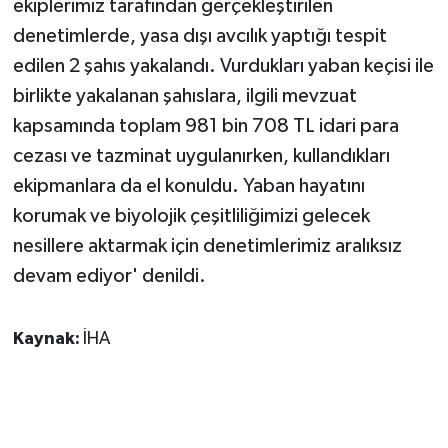
ekiplerimiz tarafından gerçekleştirilen
KÜLTÜR SANAT
denetimlerde, yasa dışı avcılık yaptığı tespit
MAGAZİN
edilen 2 şahıs yakalandı. Vurdukları yaban keçisi ile
birlikte yakalanan şahıslara, ilgili mevzuat
Otomobil
kapsamında toplam 981 bin 708 TL idari para
cezası ve tazminat uygulanırken, kullandıkları
POLİTİKA
ekipmanlara da el konuldu. Yaban hayatını
Sağlık
korumak ve biyolojik çeşitliliğimizi gelecek
nesillere aktarmak için denetimlerimiz aralıksız
SİYASET
devam ediyor' denildi.
SPOR HABERLERİ
Kaynak:
İHA
TEKNOLOJİ
Turizm