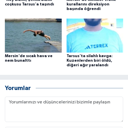
coşkusu Tarsus'a taşındı
kurallarını direksiyon
başında öğrendi
Mersin'de sıcak hava ve
Tarsus'ta silahlı kavga:
nem bunalttı
Kuzenlerden biri öldü,
diğeri ağır yaralandı
Yorumlar