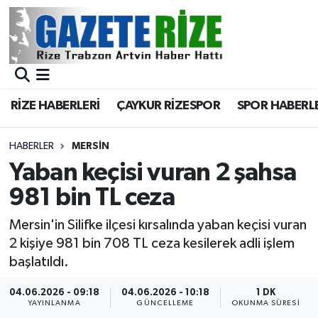
BÖLGEMİZ
Merkez Nöbetçi Eczaneler
SPOR
Merkez Hava Durumu
RİZE HABERLERİ
ÇAYKUR RİZESPOR
SPOR HABERL
Asayiş
Merkez Trafik Yoğunluk Haritası
HABERLER
MERSİN
Rize Jandarma Komutanlığı
Süper Lig Puan Durumu ve Fikstür
Yaban keçisi vuran 2 şahsa
981 bin TL ceza
Bilim Teknoloji
Tüm Manşetler
Mersin'in Silifke ilçesi kırsalında yaban keçisi vuran
Bölge
Son Dakika Haberleri
2 kişiye 981 bin 708 TL ceza kesilerek adli işlem
başlatıldı.
Advertising news
Haber Arşivi
04.06.2026 - 09:18
04.06.2026 - 10:18
1 DK
YAYINLANMA
GÜNCELLEME
OKUNMA SÜRESI
Canlı Maç