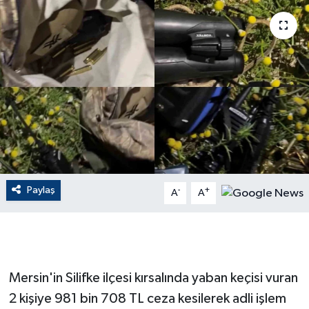
ÇEVRE
Dış Haberler
Dünya
EĞİTİM
EKONOMİ
Paylaş
-
+
A
A
English News
Finans
Flaş Haber
Mersin'in Silifke ilçesi kırsalında yaban keçisi vuran
2 kişiye 981 bin 708 TL ceza kesilerek adli işlem
Gayrimenkul