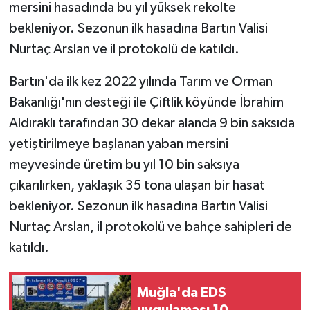
mersini hasadında bu yıl yüksek rekolte
bekleniyor. Sezonun ilk hasadına Bartın Valisi
GENEL
Nurtaç Arslan ve il protokolü de katıldı.
GÜNDEM
Bartın'da ilk kez 2022 yılında Tarım ve Orman
Bakanlığı'nın desteği ile Çiftlik köyünde İbrahim
Güvenlik
Aldıraklı tarafından 30 dekar alanda 9 bin saksıda
HABERDE İNSAN
yetiştirilmeye başlanan yaban mersini
meyvesinde üretim bu yıl 10 bin saksıya
İNSAN
çıkarılırken, yaklaşık 35 tona ulaşan bir hasat
bekleniyor. Sezonun ilk hasadına Bartın Valisi
İş Dünyası
Nurtaç Arslan, il protokolü ve bahçe sahipleri de
Jandarma
katıldı.
Kadın
Muğla'da EDS