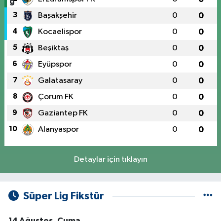
3
Başakşehir
0
0
4
Kocaelispor
0
0
5
Beşiktaş
0
0
6
Eyüpspor
0
0
7
Galatasaray
0
0
8
Çorum FK
0
0
9
Gaziantep FK
0
0
10
Alanyaspor
0
0
Detaylar için tıklayın
Süper Lig Fikstür
14 Ağustos, Cuma