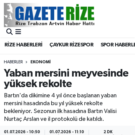
BÖLGEMİZ
Merkez Nöbetçi Eczaneler
SPOR
Merkez Hava Durumu
RİZE HABERLERİ
ÇAYKUR RİZESPOR
SPOR HABERL
Asayiş
Merkez Trafik Yoğunluk Haritası
HABERLER
EKONOMİ
Rize Jandarma Komutanlığı
Süper Lig Puan Durumu ve Fikstür
Yaban mersini meyvesinde
yüksek rekolte
Bilim Teknoloji
Tüm Manşetler
Bartın'da dikimine 4 yıl önce başlanan yaban
Bölge
Son Dakika Haberleri
mersini hasadında bu yıl yüksek rekolte
bekleniyor. Sezonun ilk hasadına Bartın Valisi
Advertising news
Haber Arşivi
Nurtaç Arslan ve il protokolü de katıldı.
Canlı Maç
01.07.2026 - 10:50
01.07.2026 - 11:10
2 DK