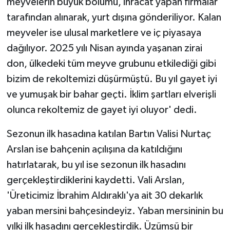
meyvelerin büyük bölümü, ihracat yapan firmalar
ÜLKE GÜNDEMİ
tarafından alınarak, yurt dışına gönderiliyor. Kalan
meyveler ise ulusal marketlere ve iç piyasaya
YAŞAM
dağılıyor. 2025 yılı Nisan ayında yaşanan zirai
YEREL
don, ülkedeki tüm meyve grubunu etkilediği gibi
bizim de rekoltemizi düşürmüştü. Bu yıl gayet iyi
Yerel Haberler
ve yumuşak bir bahar geçti. İklim şartları elverişli
olunca rekoltemiz de gayet iyi oluyor' dedi.
Sezonun ilk hasadına katılan Bartın Valisi Nurtaç
Arslan ise bahçenin açılışına da katıldığını
hatırlatarak, bu yıl ise sezonun ilk hasadını
gerçekleştirdiklerini kaydetti. Vali Arslan,
'Üreticimiz İbrahim Aldıraklı'ya ait 30 dekarlık
yaban mersini bahçesindeyiz. Yaban mersininin bu
yılki ilk hasadını gerçekleştirdik. Üzümsü bir