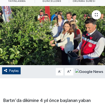
YAYINLANMA
GÜNCELLEME
OKUNMA SÜRESI
ÇEVRE
Dış Haberler
Dünya
EĞİTİM
EKONOMİ
English News
Paylaş
-
+
A
A
Finans
Flaş Haber
Bartın'da dikimine 4 yıl önce başlanan yaban
Gayrimenkul