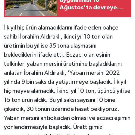
uygulaması 10
KÜLTÜR SANAT
Ağustos'ta devreye
giriyor
MAGAZİN
İlk yıl hiç ürün alamadıklarını ifade eden bahçe
Otomobil
sahibi İbrahim Aldıraklı, ikinci yıl 10 ton olan
üretimin bu yıl ise 35 tona ulaşmasını
POLİTİKA
beklediklerini ifade etti. Eczacı olan eşinin
telkinleri yaban mersini üretimine başladıklarını
Sağlık
anlatan İbrahim Aldıraklı, 'Yaban mersini 2022
SİYASET
yılında 9 bin saksıda yetiştirmeye başladık. İlk yıl
hiç meyve alamadık. İkinci yıl 10 ton, üçüncü yıl ise
SPOR HABERLERİ
15 ton ürün aldık. Bu yıl saksı sayısını 10 bine
çıkardık, 30 tonun üzerinde hasat bekliyoruz.
TEKNOLOJİ
Yaban mersini antioksidan olması ve eczacı eşimin
Turizm
yönlendirmesiyle başladık. Ürettiğimiz