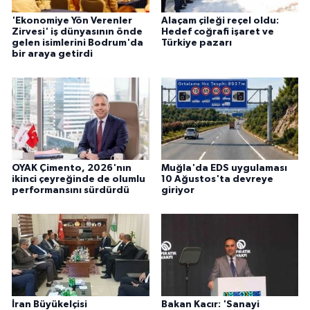
'Ekonomiye Yön Verenler
Alaçam çileği reçel oldu:
Zirvesi' iş dünyasının önde
Hedef coğrafi işaret ve
gelen isimlerini Bodrum'da
Türkiye pazarı
bir araya getirdi
OYAK Çimento, 2026'nın
Muğla'da EDS uygulaması
ikinci çeyreğinde de olumlu
10 Ağustos'ta devreye
performansını sürdürdü
giriyor
İran Büyükelçisi
Bakan Kacır: 'Sanayi