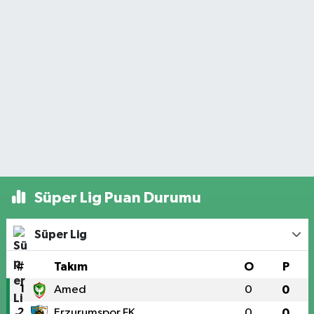
Süper Lig Puan Durumu
Süper Lig
#
Takım
O
P
1
Amed
0
0
2
Erzurumspor FK
0
0