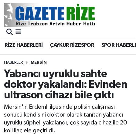
BÖLGEMİZ
Merkez Nöbetçi Eczaneler
SPOR
Merkez Hava Durumu
RİZE HABERLERİ
ÇAYKUR RİZESPOR
SPOR HABERL
Asayiş
Merkez Trafik Yoğunluk Haritası
HABERLER
MERSİN
Rize Jandarma Komutanlığı
Süper Lig Puan Durumu ve Fikstür
Yabancı uyruklu sahte
doktor yakalandı: Evinden
Bilim Teknoloji
Tüm Manşetler
ultrason cihazı bile çıktı
Bölge
Son Dakika Haberleri
Mersin'in Erdemli ilçesinde polisin çalışması
sonucu kendisini doktor olarak tanıtan yabancı
Advertising news
Haber Arşivi
uyruklu şüpheli yakalandı, çok sayıda cihaz ile 20
koli ilaç ele geçirildi.
Canlı Maç