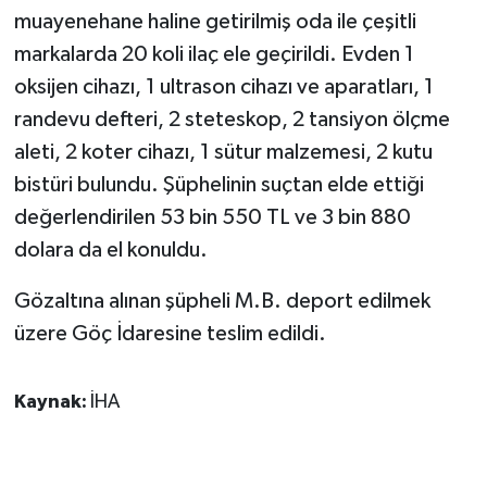
KÜLTÜR SANAT
muayenehane haline getirilmiş oda ile çeşitli
markalarda 20 koli ilaç ele geçirildi. Evden 1
MAGAZİN
oksijen cihazı, 1 ultrason cihazı ve aparatları, 1
randevu defteri, 2 steteskop, 2 tansiyon ölçme
Otomobil
aleti, 2 koter cihazı, 1 sütur malzemesi, 2 kutu
POLİTİKA
bistüri bulundu. Şüphelinin suçtan elde ettiği
değerlendirilen 53 bin 550 TL ve 3 bin 880
Sağlık
dolara da el konuldu.
SİYASET
Gözaltına alınan şüpheli M.B. deport edilmek
üzere Göç İdaresine teslim edildi.
SPOR HABERLERİ
TEKNOLOJİ
Kaynak:
İHA
Turizm