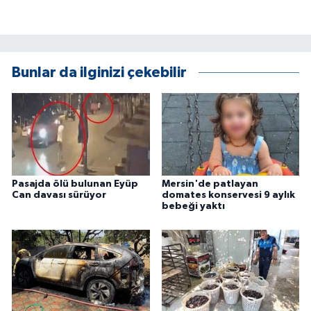
ÜLKE GÜNDEMİ
YAŞAM
Bunlar da ilginizi çekebilir
YEREL
Yerel Haberler
Pasajda ölü bulunan Eyüp
Mersin'de patlayan
Can davası sürüyor
domates konservesi 9 aylık
bebeği yaktı