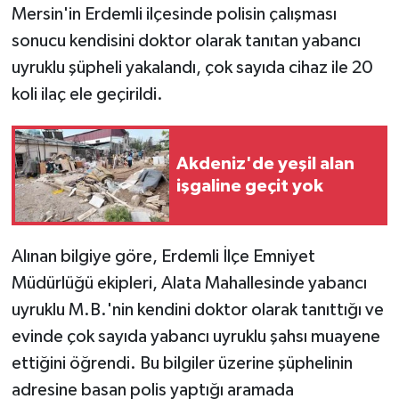
Mersin'in Erdemli ilçesinde polisin çalışması
sonucu kendisini doktor olarak tanıtan yabancı
GENEL
uyruklu şüpheli yakalandı, çok sayıda cihaz ile 20
GÜNDEM
koli ilaç ele geçirildi.
Güvenlik
Akdeniz'de yeşil alan
HABERDE İNSAN
işgaline geçit yok
İNSAN
Alınan bilgiye göre, Erdemli İlçe Emniyet
İş Dünyası
Müdürlüğü ekipleri, Alata Mahallesinde yabancı
uyruklu M.B.'nin kendini doktor olarak tanıttığı ve
Jandarma
evinde çok sayıda yabancı uyruklu şahsı muayene
Kadın
ettiğini öğrendi. Bu bilgiler üzerine şüphelinin
adresine basan polis yaptığı aramada