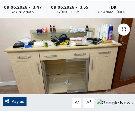
09.06.2026 - 13:47
09.06.2026 - 13:55
1 DK
ÇEVRE
YAYINLANMA
GÜNCELLEME
OKUNMA SÜRESI
Dış Haberler
Dünya
EĞİTİM
EKONOMİ
English News
Paylaş
-
+
Finans
A
A
Flaş Haber
Gayrimenkul