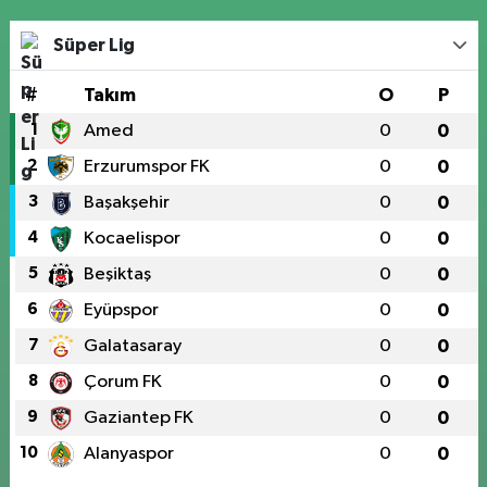
Süper Lig
#
Takım
O
P
1
Amed
0
0
2
Erzurumspor FK
0
0
3
Başakşehir
0
0
4
Kocaelispor
0
0
5
Beşiktaş
0
0
6
Eyüpspor
0
0
7
Galatasaray
0
0
8
Çorum FK
0
0
9
Gaziantep FK
0
0
10
Alanyaspor
0
0