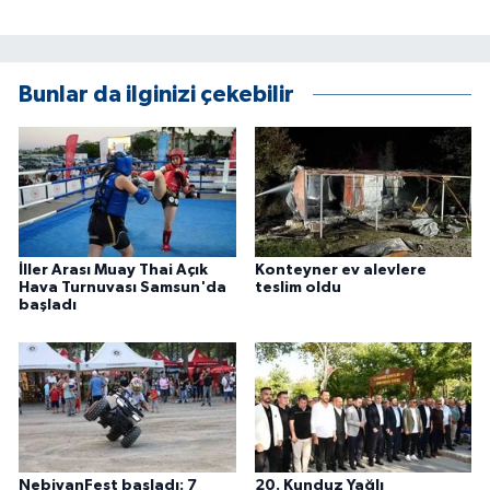
ÜLKE GÜNDEMİ
YAŞAM
Bunlar da ilginizi çekebilir
YEREL
Yerel Haberler
İller Arası Muay Thai Açık
Konteyner ev alevlere
Hava Turnuvası Samsun'da
teslim oldu
başladı
NebiyanFest başladı: 7
20. Kunduz Yağlı