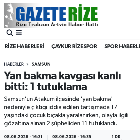
BÖLGEMİZ
Merkez Nöbetçi Eczaneler
SPOR
Merkez Hava Durumu
RİZE HABERLERİ
ÇAYKUR RİZESPOR
SPOR HABERL
Asayiş
Merkez Trafik Yoğunluk Haritası
HABERLER
SAMSUN
Rize Jandarma Komutanlığı
Süper Lig Puan Durumu ve Fikstür
Yan bakma kavgası kanlı
bitti: 1 tutuklama
Bilim Teknoloji
Tüm Manşetler
Samsun'un Atakum ilçesinde 'yan bakma'
Bölge
Son Dakika Haberleri
nedeniyle çıktığı iddia edilen tartışmada 17
yaşındaki çocuk bıçakla yaralanırken, olayla ilgili
Advertising news
Haber Arşivi
gözaltına alınan 2 şüpheliden 1'i tutuklandı.
Canlı Maç
08.06.2026 - 16:31
08.06.2026 - 16:35
1 DK