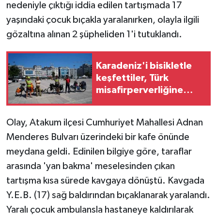
nedeniyle çıktığı iddia edilen tartışmada 17
yaşındaki çocuk bıçakla yaralanırken, olayla ilgili
GENEL
gözaltına alınan 2 şüpheliden 1'i tutuklandı.
GÜNDEM
Karadeniz'i bisikletle
Güvenlik
keşfettiler, Türk
misafirperverliğine
HABERDE İNSAN
hayran kaldılar
İNSAN
Olay, Atakum ilçesi Cumhuriyet Mahallesi Adnan
Menderes Bulvarı üzerindeki bir kafe önünde
İş Dünyası
meydana geldi. Edinilen bilgiye göre, taraflar
arasında 'yan bakma' meselesinden çıkan
Jandarma
tartışma kısa sürede kavgaya dönüştü. Kavgada
Y.E.B. (17) sağ baldırından bıçaklanarak yaralandı.
Kadın
Yaralı çocuk ambulansla hastaneye kaldırılarak