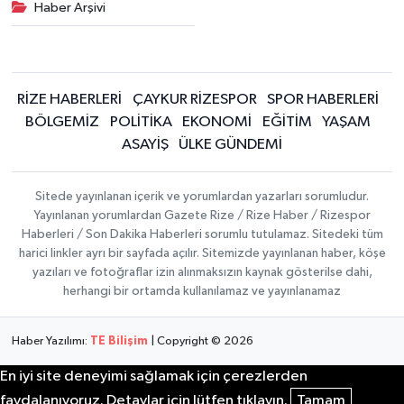
Haber Arşivi
RİZE HABERLERİ
ÇAYKUR RİZESPOR
SPOR HABERLERİ
BÖLGEMİZ
POLİTİKA
EKONOMİ
EĞİTİM
YAŞAM
ASAYİŞ
ÜLKE GÜNDEMİ
Sitede yayınlanan içerik ve yorumlardan yazarları sorumludur.
Yayınlanan yorumlardan Gazete Rize / Rize Haber / Rizespor
Haberleri / Son Dakika Haberleri sorumlu tutulamaz. Sitedeki tüm
harici linkler ayrı bir sayfada açılır. Sitemizde yayınlanan haber, köşe
yazıları ve fotoğraflar izin alınmaksızın kaynak gösterilse dahi,
herhangi bir ortamda kullanılamaz ve yayınlanamaz
Haber Yazılımı:
TE Bilişim
| Copyright © 2026
En iyi site deneyimi sağlamak için çerezlerden
faydalanıyoruz. Detaylar için lütfen tıklayın.
Tamam