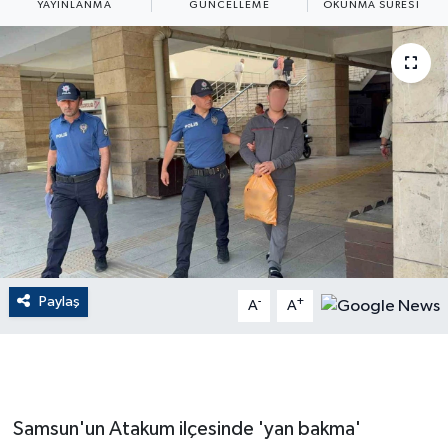
YAYINLANMA
GÜNCELLEME
OKUNMA SÜRESI
ÇEVRE
Dış Haberler
Dünya
EĞİTİM
EKONOMİ
English News
Paylaş
-
+
A
A
Finans
Flaş Haber
Samsun'un Atakum ilçesinde 'yan bakma'
Gayrimenkul