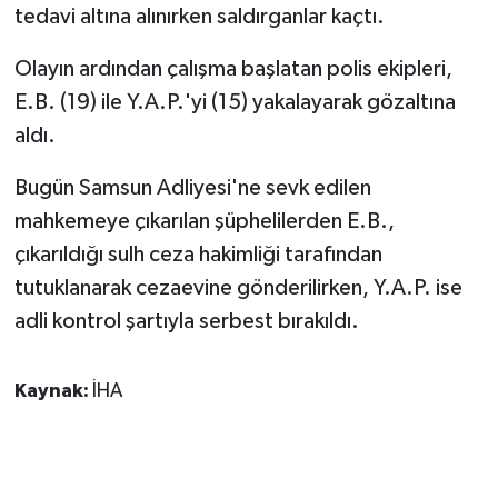
KÜLTÜR SANAT
tedavi altına alınırken saldırganlar kaçtı.
MAGAZİN
Olayın ardından çalışma başlatan polis ekipleri,
E.B. (19) ile Y.A.P.'yi (15) yakalayarak gözaltına
Otomobil
aldı.
POLİTİKA
Bugün Samsun Adliyesi'ne sevk edilen
mahkemeye çıkarılan şüphelilerden E.B.,
Sağlık
çıkarıldığı sulh ceza hakimliği tarafından
tutuklanarak cezaevine gönderilirken, Y.A.P. ise
SİYASET
adli kontrol şartıyla serbest bırakıldı.
SPOR HABERLERİ
Kaynak:
İHA
TEKNOLOJİ
Turizm