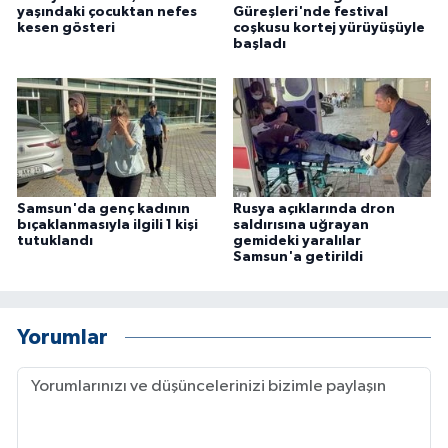
yaşındaki çocuktan nefes
Güreşleri'nde festival
kesen gösteri
coşkusu kortej yürüyüşüyle
başladı
Samsun'da genç kadının
Rusya açıklarında dron
bıçaklanmasıyla ilgili 1 kişi
saldırısına uğrayan
tutuklandı
gemideki yaralılar
Samsun'a getirildi
Yorumlar