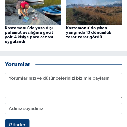
Kastamonu'da yasa dışı
Kastamonu'da çıkan
palamut avcılığına geçit
yangında 13 dönümlük
yok: 4 kişiye para cezası
tarar zarar gördü
uygulandı
Yorumlar
Gönder