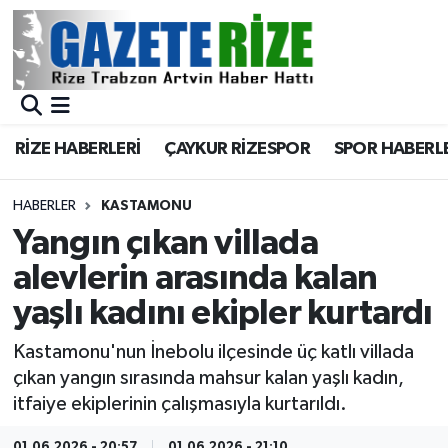
BÖLGEMİZ
Merkez Nöbetçi Eczaneler
SPOR
Merkez Hava Durumu
RİZE HABERLERİ
ÇAYKUR RİZESPOR
SPOR HABERL
Asayiş
Merkez Trafik Yoğunluk Haritası
HABERLER
KASTAMONU
Rize Jandarma Komutanlığı
Süper Lig Puan Durumu ve Fikstür
Yangın çıkan villada
alevlerin arasında kalan
Bilim Teknoloji
Tüm Manşetler
yaşlı kadını ekipler kurtardı
Bölge
Son Dakika Haberleri
Kastamonu'nun İnebolu ilçesinde üç katlı villada
çıkan yangın sırasında mahsur kalan yaşlı kadın,
Advertising news
Haber Arşivi
itfaiye ekiplerinin çalışmasıyla kurtarıldı.
Canlı Maç
01.06.2026 - 20:57
01.06.2026 - 21:10