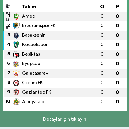
#
Takım
O
P
1
Amed
0
0
2
Erzurumspor FK
0
0
3
Başakşehir
0
0
4
Kocaelispor
0
0
5
Beşiktaş
0
0
6
Eyüpspor
0
0
7
Galatasaray
0
0
8
Çorum FK
0
0
9
Gaziantep FK
0
0
10
Alanyaspor
0
0
Detaylar için tıklayın