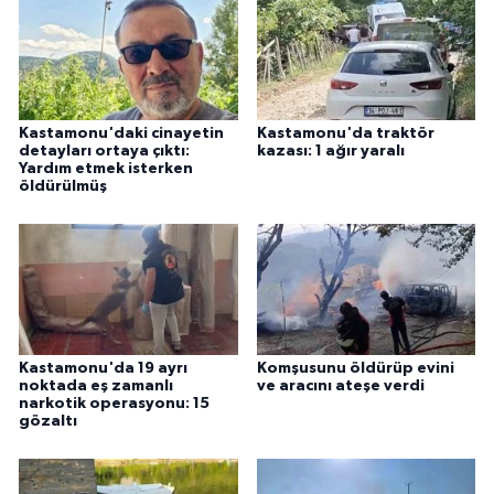
ÜLKE GÜNDEMİ
YAŞAM
YEREL
Kastamonu'daki cinayetin
Kastamonu'da traktör
detayları ortaya çıktı:
kazası: 1 ağır yaralı
Yardım etmek isterken
Yerel Haberler
öldürülmüş
Kastamonu'da 19 ayrı
Komşusunu öldürüp evini
noktada eş zamanlı
ve aracını ateşe verdi
narkotik operasyonu: 15
gözaltı