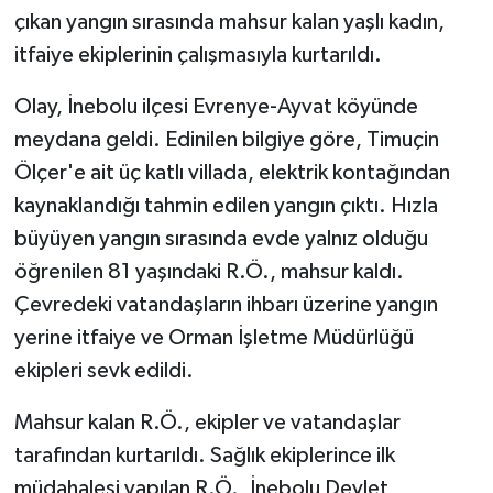
çıkan yangın sırasında mahsur kalan yaşlı kadın,
GENEL
itfaiye ekiplerinin çalışmasıyla kurtarıldı.
Olay, İnebolu ilçesi Evrenye-Ayvat köyünde
GÜNDEM
meydana geldi. Edinilen bilgiye göre, Timuçin
Güvenlik
Ölçer'e ait üç katlı villada, elektrik kontağından
kaynaklandığı tahmin edilen yangın çıktı. Hızla
HABERDE İNSAN
büyüyen yangın sırasında evde yalnız olduğu
öğrenilen 81 yaşındaki R.Ö., mahsur kaldı.
İNSAN
Çevredeki vatandaşların ihbarı üzerine yangın
İş Dünyası
yerine itfaiye ve Orman İşletme Müdürlüğü
ekipleri sevk edildi.
Jandarma
Mahsur kalan R.Ö., ekipler ve vatandaşlar
Kadın
tarafından kurtarıldı. Sağlık ekiplerince ilk
müdahalesi yapılan R.Ö., İnebolu Devlet