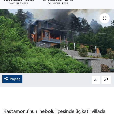
YAYINLANMA
GÜNCELLEME
ÇEVRE
Dış Haberler
Dünya
EĞİTİM
EKONOMİ
English News
Paylaş
-
+
A
A
Finans
Flaş Haber
Kastamonu'nun İnebolu ilçesinde üç katlı villada
Gayrimenkul