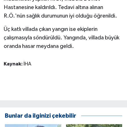
KÜLTÜR SANAT
Hastanesine kaldırıldı. Tedavi altına alınan
R.Ö.'nün sağlık durumunun iyi olduğu öğrenildi.
MAGAZİN
Üç katlı villada çıkan yangın ise ekiplerin
Otomobil
çalışmasıyla söndürüldü. Yangında, villada büyük
POLİTİKA
oranda hasar meydana geldi.
Sağlık
Kaynak:
İHA
SİYASET
SPOR HABERLERİ
TEKNOLOJİ
Bunlar da ilginizi çekebilir
Turizm