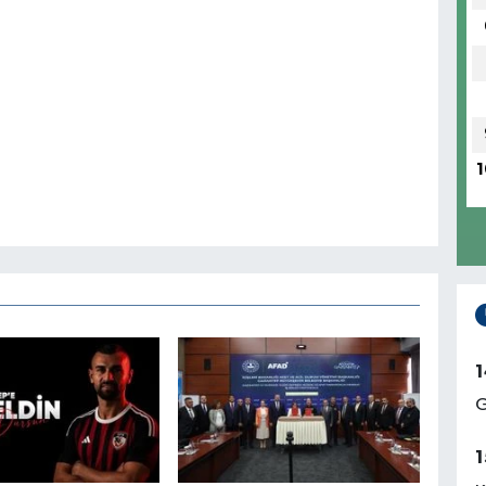
1
1
G
1