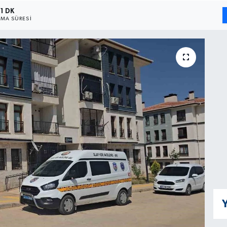
1 DK
MA SÜRESI
Y