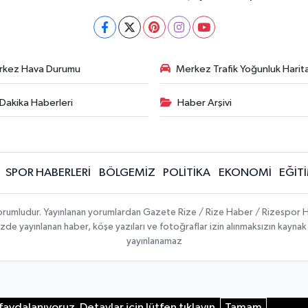
rkez Hava Durumu
Merkez Trafik Yoğunluk Harita
Dakika Haberleri
Haber Arşivi
SPOR HABERLERİ
BÖLGEMİZ
POLİTİKA
EKONOMİ
EĞİT
 sorumludur. Yayınlanan yorumlardan Gazete Rize / Rize Haber / Rizespor H
temizde yayınlanan haber, köşe yazıları ve fotoğraflar izin alınmaksızın kayn
yayınlanamaz
aydalanıyoruz. Detaylar için lütfen tıklayın.
Tamam