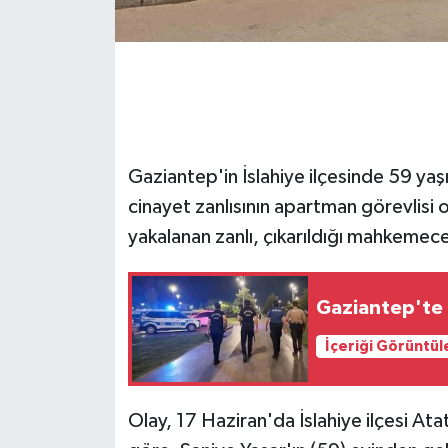
GENEL
GÜNDEM
Güvenlik
Gaziantep'in İslahiye ilçesinde 59 yaşı
HABERDE İNSAN
cinayet zanlısının apartman görevlisi 
yakalanan zanlı, çıkarıldığı mahkemec
İNSAN
İş Dünyası
Gaziantep'te 
İçeriği Görüntül
Jandarma
Kadın
Olay, 17 Haziran'da İslahiye ilçesi At