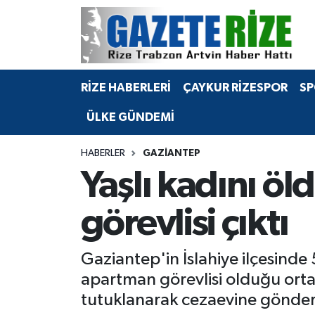
BÖLGEMİZ
Merkez Nöbetçi Eczaneler
RİZE HABERLERİ
ÇAYKUR RİZESPOR
SP
SPOR
Merkez Hava Durumu
ÜLKE GÜNDEMİ
Asayiş
Merkez Trafik Yoğunluk Haritası
HABERLER
GAZIANTEP
Rize Jandarma Komutanlığı
Süper Lig Puan Durumu ve Fikstür
Yaşlı kadını öld
Bilim Teknoloji
Tüm Manşetler
görevlisi çıktı
Bölge
Son Dakika Haberleri
Gaziantep'in İslahiye ilçesinde 
Advertising news
Haber Arşivi
apartman görevlisi olduğu orta
tutuklanarak cezaevine gönderi
Canlı Maç