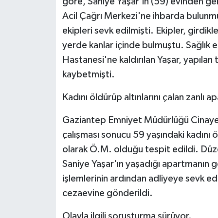
göre, Saniye Yaşar'ın (59) evinden ge
KÜLTÜR SANAT
Acil Çağrı Merkezi'ne ihbarda bulunmuş
MAGAZİN
ekipleri sevk edilmişti. Ekipler, girdik
yerde kanlar içinde bulmuştu. Sağlık ek
Otomobil
Hastanesi'ne kaldırılan Yaşar, yapıla
kaybetmişti.
POLİTİKA
Kadını öldürüp altınlarını çalan zanlı a
Sağlık
Gaziantep Emniyet Müdürlüğü Cinayet B
SİYASET
çalışması sonucu 59 yaşındaki kadını öld
olarak Ö.M. olduğu tespit edildi. Düz
SPOR HABERLERİ
Saniye Yaşar'ın yaşadığı apartmanın g
TEKNOLOJİ
işlemlerinin ardından adliyeye sevk e
cezaevine gönderildi.
Turizm
Olayla ilgili soruşturma sürüyor.