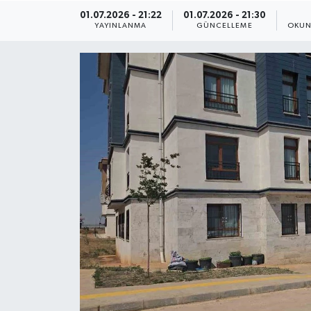
01.07.2026 - 21:22
01.07.2026 - 21:30
ÇEVRE
YAYINLANMA
GÜNCELLEME
OKUN
Dış Haberler
Dünya
EĞİTİM
EKONOMİ
English News
Finans
Flaş Haber
Gayrimenkul