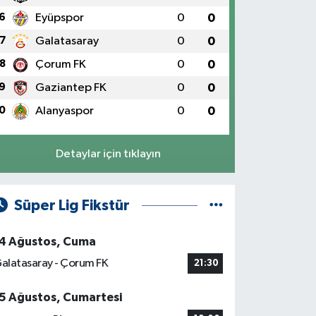
6
Eyüpspor
0
0
7
Galatasaray
0
0
8
Çorum FK
0
0
9
Gaziantep FK
0
0
0
Alanyaspor
0
0
Detaylar için tıklayın
Süper Lig Fikstür
4 Ağustos, Cuma
alatasaray - Çorum FK
21:30
5 Ağustos, Cumartesi