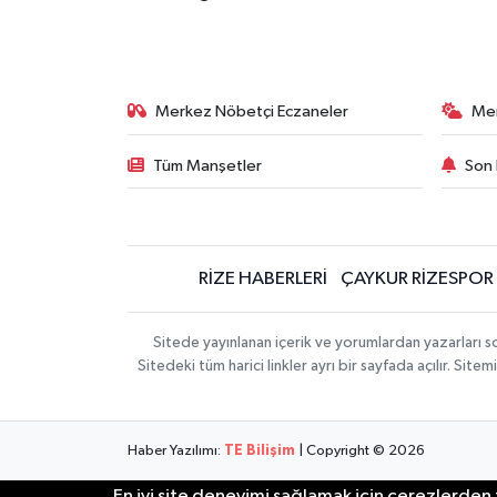
Merkez Nöbetçi Eczaneler
Me
Tüm Manşetler
Son 
RİZE HABERLERİ
ÇAYKUR RİZESPOR
Sitede yayınlanan içerik ve yorumlardan yazarları
Sitedeki tüm harici linkler ayrı bir sayfada açılır. Si
Haber Yazılımı:
TE Bilişim
| Copyright © 2026
En iyi site deneyimi sağlamak için çerezlerden f