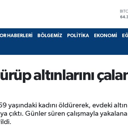
BIT
64.
DO
47,
EU
OR HABERLERİ
BÖLGEMİZ
POLİTİKA
EKONOMİ
EĞ
55,
STE
64,
GRA
657
BİS
ürüp altınlarını çala
13.
59 yaşındaki kadını öldürerek, evdeki altınl
ya çıktı. Günler süren çalışmayla yakalana
ldi.