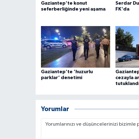
Gaziantep'te konut
Serdar Du
seferberliğinde yeni aşama
FK'da
Gaziantep'te 'huzurlu
Gaziantep
parklar' denetimi
cezayla a
tutukland
Yorumlar