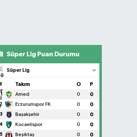
Süper Lig Puan Durumu
Süper Lig
#
Takım
O
P
1
Amed
0
0
2
Erzurumspor FK
0
0
3
Başakşehir
0
0
4
Kocaelispor
0
0
5
Beşiktaş
0
0