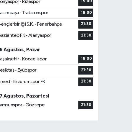
onyaspor - Rizespor
19:00
asımpaşa - Trabzonspor
19:00
ençlerbirliği S.K. - Fenerbahçe
21:30
aziantep FK - Alanyaspor
21:30
6 Ağustos, Pazar
aşakşehir - Kocaelispor
19:00
eşiktaş - Eyüpspor
21:30
med - Erzurumspor FK
21:30
7 Ağustos, Pazartesi
amsunspor - Göztepe
21:30