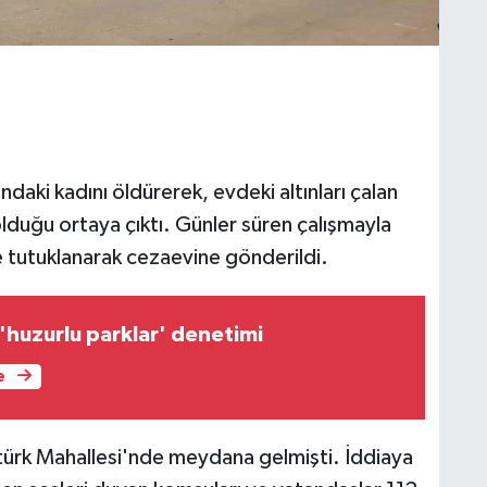
ndaki kadını öldürerek, evdeki altınları çalan
olduğu ortaya çıktı. Günler süren çalışmayla
e tutuklanarak cezaevine gönderildi.
'huzurlu parklar' denetimi
e
atürk Mahallesi'nde meydana gelmişti. İddiaya