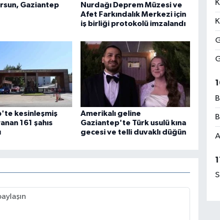
K
rsun, Gaziantep
Nurdağı Deprem Müzesi ve
Afet Farkındalık Merkezi için
K
iş birliği protokolü imzalandı
G
G
1
B
'te kesinleşmiş
Amerikalı geline
B
ranan 161 şahıs
Gaziantep'te Türk usulü kına
ı
gecesi ve telli duvaklı düğün
A
1
S