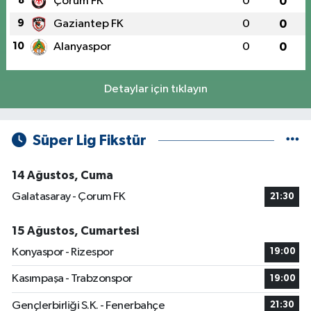
8
Çorum FK
0
0
9
Gaziantep FK
0
0
10
Alanyaspor
0
0
Detaylar için tıklayın
Süper Lig Fikstür
14 Ağustos, Cuma
Galatasaray - Çorum FK
21:30
15 Ağustos, Cumartesi
Konyaspor - Rizespor
19:00
Kasımpaşa - Trabzonspor
19:00
Gençlerbirliği S.K. - Fenerbahçe
21:30