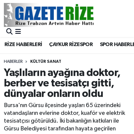
BÖLGEMİZ
Merkez Nöbetçi Eczaneler
SPOR
Merkez Hava Durumu
RİZE HABERLERİ
ÇAYKUR RİZESPOR
SPOR HABERL
Asayiş
Merkez Trafik Yoğunluk Haritası
HABERLER
KÜLTÜR SANAT
Rize Jandarma Komutanlığı
Süper Lig Puan Durumu ve Fikstür
Yaşlıların ayağına doktor,
berber ve tesisatçı gitti,
Bilim Teknoloji
Tüm Manşetler
dünyalar onların oldu
Bölge
Son Dakika Haberleri
Bursa'nın Gürsu ilçesinde yaşları 65 üzerindeki
vatandaşların evlerine doktor, kuaför ve elektrik
Advertising news
Haber Arşivi
tesisatçısı götürüldü. İki bakanlığın katkıları ile
Gürsu Belediyesi tarafından hayata geçirilen
Canlı Maç