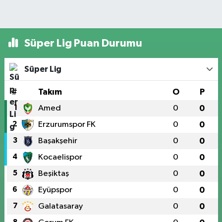
Süper Lig Puan Durumu
Süper Lig
#
Takım
O
P
1
Amed
0
0
2
Erzurumspor FK
0
0
3
Başakşehir
0
0
4
Kocaelispor
0
0
5
Beşiktaş
0
0
6
Eyüpspor
0
0
7
Galatasaray
0
0