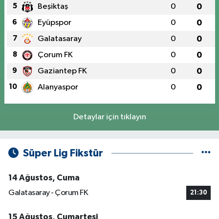
5
Beşiktaş
0
0
6
Eyüpspor
0
0
7
Galatasaray
0
0
8
Çorum FK
0
0
9
Gaziantep FK
0
0
10
Alanyaspor
0
0
Detaylar için tıklayın
Süper Lig Fikstür
14 Ağustos, Cuma
Galatasaray - Çorum FK
21:30
15 Ağustos, Cumartesi