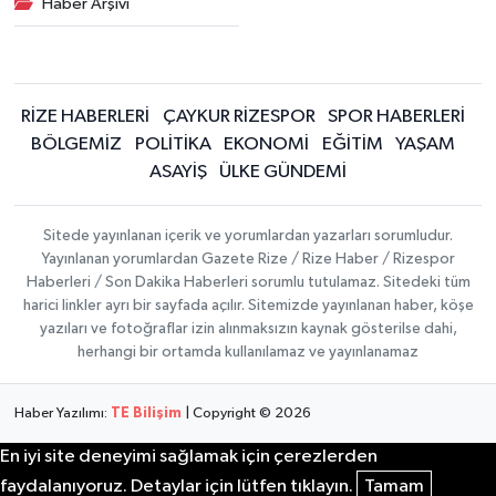
Haber Arşivi
RİZE HABERLERİ
ÇAYKUR RİZESPOR
SPOR HABERLERİ
BÖLGEMİZ
POLİTİKA
EKONOMİ
EĞİTİM
YAŞAM
ASAYİŞ
ÜLKE GÜNDEMİ
Sitede yayınlanan içerik ve yorumlardan yazarları sorumludur.
Yayınlanan yorumlardan Gazete Rize / Rize Haber / Rizespor
Haberleri / Son Dakika Haberleri sorumlu tutulamaz. Sitedeki tüm
harici linkler ayrı bir sayfada açılır. Sitemizde yayınlanan haber, köşe
yazıları ve fotoğraflar izin alınmaksızın kaynak gösterilse dahi,
herhangi bir ortamda kullanılamaz ve yayınlanamaz
Haber Yazılımı:
TE Bilişim
| Copyright © 2026
En iyi site deneyimi sağlamak için çerezlerden
faydalanıyoruz. Detaylar için lütfen tıklayın.
Tamam