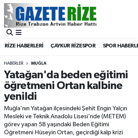
BÖLGEMİZ
Merkez Nöbetçi Eczaneler
SPOR
Merkez Hava Durumu
RİZE HABERLERİ
ÇAYKUR RİZESPOR
SPOR HABERL
Asayiş
Merkez Trafik Yoğunluk Haritası
HABERLER
MUĞLA
Rize Jandarma Komutanlığı
Süper Lig Puan Durumu ve Fikstür
Yatağan'da beden eğitimi
öğretmeni Ortan kalbine
Bilim Teknoloji
Tüm Manşetler
yenildi
Bölge
Son Dakika Haberleri
Muğla'nın Yatağan ilçesindeki Şehit Engin Yalçın
Mesleki ve Teknik Anadolu Lisesi'nde (METEM)
Advertising news
Haber Arşivi
görev yapan 58 yaşındaki Beden Eğitimi
Öğretmeni Hüseyin Ortan, geçirdiği kalp krizi
Canlı Maç