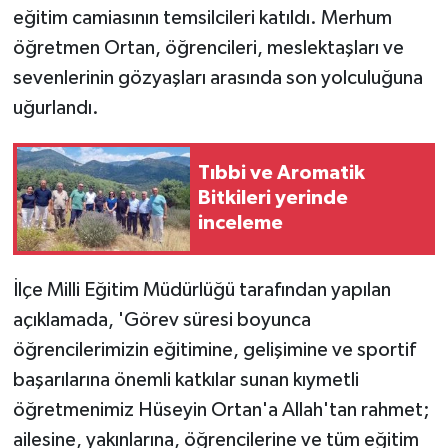
KÜLTÜR SANAT
eğitim camiasının temsilcileri katıldı. Merhum
öğretmen Ortan, öğrencileri, meslektaşları ve
MAGAZİN
sevenlerinin gözyaşları arasında son yolculuğuna
uğurlandı.
Otomobil
POLİTİKA
Tıbbi ve Aromatik
Bitkileri yerinde
Sağlık
inceleme
SİYASET
İlçe Milli Eğitim Müdürlüğü tarafından yapılan
SPOR HABERLERİ
açıklamada, 'Görev süresi boyunca
öğrencilerimizin eğitimine, gelişimine ve sportif
TEKNOLOJİ
başarılarına önemli katkılar sunan kıymetli
öğretmenimiz Hüseyin Ortan'a Allah'tan rahmet;
Turizm
ailesine, yakınlarına, öğrencilerine ve tüm eğitim