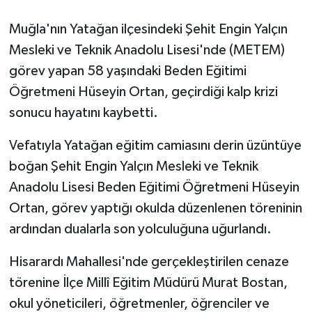
Muğla'nın Yatağan ilçesindeki Şehit Engin Yalçın
GENEL
Mesleki ve Teknik Anadolu Lisesi'nde (METEM)
GÜNDEM
görev yapan 58 yaşındaki Beden Eğitimi
Öğretmeni Hüseyin Ortan, geçirdiği kalp krizi
Güvenlik
sonucu hayatını kaybetti.
HABERDE İNSAN
Vefatıyla Yatağan eğitim camiasını derin üzüntüye
boğan Şehit Engin Yalçın Mesleki ve Teknik
İNSAN
Anadolu Lisesi Beden Eğitimi Öğretmeni Hüseyin
Ortan, görev yaptığı okulda düzenlenen töreninin
İş Dünyası
ardından dualarla son yolculuğuna uğurlandı.
Jandarma
Hisarardı Mahallesi'nde gerçekleştirilen cenaze
Kadın
törenine İlçe Millî Eğitim Müdürü Murat Bostan,
okul yöneticileri, öğretmenler, öğrenciler ve