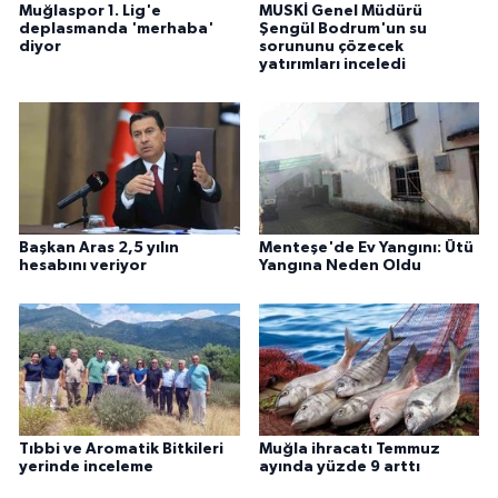
Muğlaspor 1. Lig'e
MUSKİ Genel Müdürü
deplasmanda 'merhaba'
Şengül Bodrum'un su
diyor
sorununu çözecek
yatırımları inceledi
Başkan Aras 2,5 yılın
Menteşe'de Ev Yangını: Ütü
hesabını veriyor
Yangına Neden Oldu
Tıbbi ve Aromatik Bitkileri
Muğla ihracatı Temmuz
yerinde inceleme
ayında yüzde 9 arttı