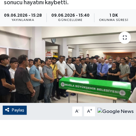
sonucu hayatını kaybetti.
ÇEVRE
09.06.2026 - 15:28
09.06.2026 - 15:40
1 DK
YAYINLANMA
GÜNCELLEME
OKUNMA SÜRESI
Dış Haberler
Dünya
EĞİTİM
EKONOMİ
English News
Finans
Paylaş
-
+
A
A
Flaş Haber
Gayrimenkul