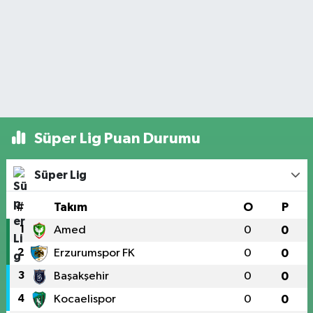
Süper Lig Puan Durumu
Süper Lig
#
Takım
O
P
1
Amed
0
0
2
Erzurumspor FK
0
0
3
Başakşehir
0
0
4
Kocaelispor
0
0