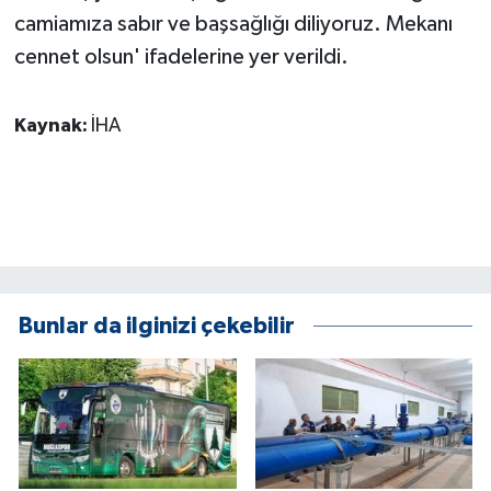
ÜLKE GÜNDEMİ
camiamıza sabır ve başsağlığı diliyoruz. Mekanı
cennet olsun' ifadelerine yer verildi.
YAŞAM
Kaynak:
İHA
YEREL
Yerel Haberler
Bunlar da ilginizi çekebilir