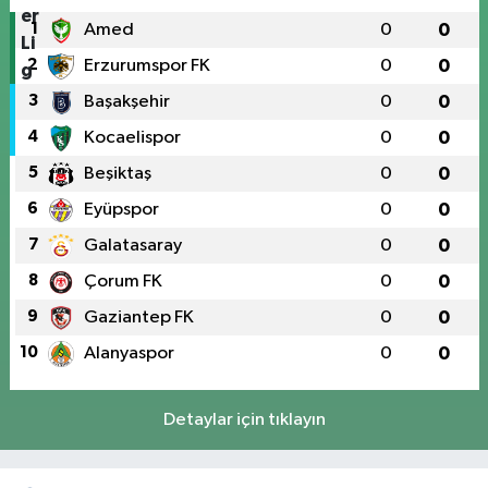
1
Amed
0
0
2
Erzurumspor FK
0
0
3
Başakşehir
0
0
4
Kocaelispor
0
0
5
Beşiktaş
0
0
6
Eyüpspor
0
0
7
Galatasaray
0
0
8
Çorum FK
0
0
9
Gaziantep FK
0
0
10
Alanyaspor
0
0
Detaylar için tıklayın