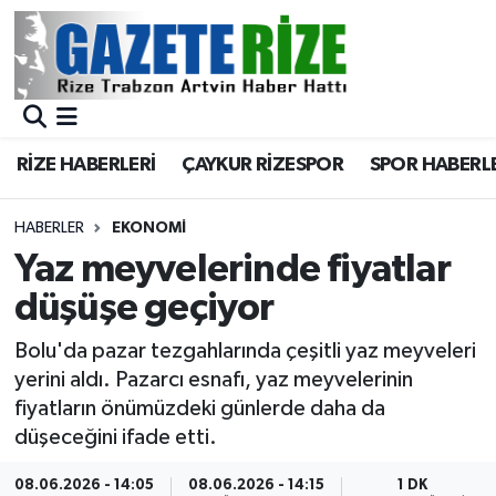
BÖLGEMİZ
Merkez Nöbetçi Eczaneler
SPOR
Merkez Hava Durumu
RİZE HABERLERİ
ÇAYKUR RİZESPOR
SPOR HABERL
Asayiş
Merkez Trafik Yoğunluk Haritası
HABERLER
EKONOMİ
Rize Jandarma Komutanlığı
Süper Lig Puan Durumu ve Fikstür
Yaz meyvelerinde fiyatlar
düşüşe geçiyor
Bilim Teknoloji
Tüm Manşetler
Bolu'da pazar tezgahlarında çeşitli yaz meyveleri
Bölge
Son Dakika Haberleri
yerini aldı. Pazarcı esnafı, yaz meyvelerinin
fiyatların önümüzdeki günlerde daha da
Advertising news
Haber Arşivi
düşeceğini ifade etti.
Canlı Maç
08.06.2026 - 14:05
08.06.2026 - 14:15
1 DK