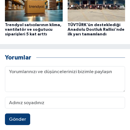
Trendyol satıcılarının klima,
TÜVTÜRK'ün desteklediği
vantilatör ve soğutucu
Anadolu Dostluk Rallisi'nde
siparişleri 5 kat arttı
ilk yarı tamamlandı
Yorumlar
Gönder