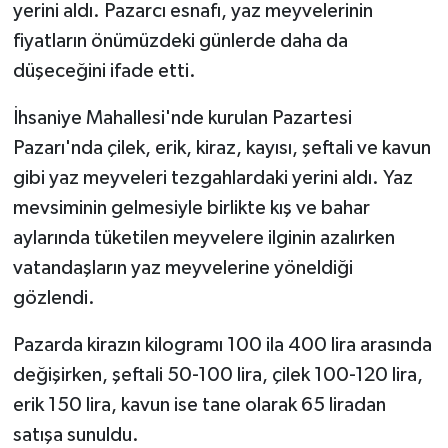
yerini aldı. Pazarcı esnafı, yaz meyvelerinin
fiyatların önümüzdeki günlerde daha da
GENEL
düşeceğini ifade etti.
GÜNDEM
İhsaniye Mahallesi'nde kurulan Pazartesi
Pazarı'nda çilek, erik, kiraz, kayısı, şeftali ve kavun
Güvenlik
gibi yaz meyveleri tezgahlardaki yerini aldı. Yaz
HABERDE İNSAN
mevsiminin gelmesiyle birlikte kış ve bahar
aylarında tüketilen meyvelere ilginin azalırken
İNSAN
vatandaşların yaz meyvelerine yöneldiği
gözlendi.
İş Dünyası
Pazarda kirazın kilogramı 100 ila 400 lira arasında
Jandarma
değişirken, şeftali 50-100 lira, çilek 100-120 lira,
erik 150 lira, kavun ise tane olarak 65 liradan
Kadın
satışa sunuldu.