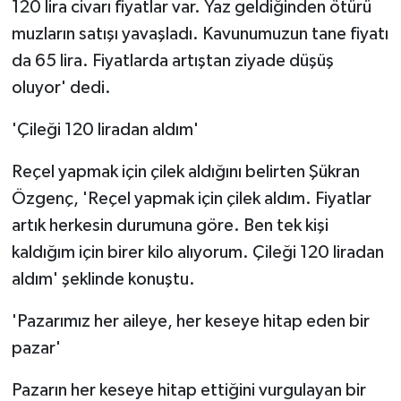
120 lira civarı fiyatlar var. Yaz geldiğinden ötürü
ÜLKE GÜNDEMİ
muzların satışı yavaşladı. Kavunumuzun tane fiyatı
da 65 lira. Fiyatlarda artıştan ziyade düşüş
YAŞAM
oluyor' dedi.
YEREL
'Çileği 120 liradan aldım'
Yerel Haberler
Reçel yapmak için çilek aldığını belirten Şükran
Özgenç, 'Reçel yapmak için çilek aldım. Fiyatlar
artık herkesin durumuna göre. Ben tek kişi
kaldığım için birer kilo alıyorum. Çileği 120 liradan
aldım' şeklinde konuştu.
'Pazarımız her aileye, her keseye hitap eden bir
pazar'
Pazarın her keseye hitap ettiğini vurgulayan bir