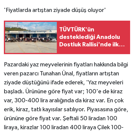
KÜLTÜR SANAT
'Fiyatlarda artıştan ziyade düşüş oluyor'
MAGAZİN
TÜVTÜRK'ün
Otomobil
desteklediği Anadolu
Dostluk Rallisi'nde ilk
POLİTİKA
yarı tamamlandı
Sağlık
Pazardaki yaz meyvelerinin fiyatları hakkında bilgi
veren pazarcı Tunahan Ünal, fiyatların artıştan
SİYASET
ziyade düştüğünü ifade ederek, 'Yaz meyveleri
başladı. Ürününe göre fiyat var; 100'e de kiraz
SPOR HABERLERİ
var, 300-400 lira aralığında da kiraz var. En çok
TEKNOLOJİ
erik, kiraz, tatlı kayısılar satılıyor. Piyasasına göre,
ürününe göre fiyat var. Şeftali 50 liradan 100
Turizm
liraya, kirazlar 100 liradan 400 liraya Çilek 100-