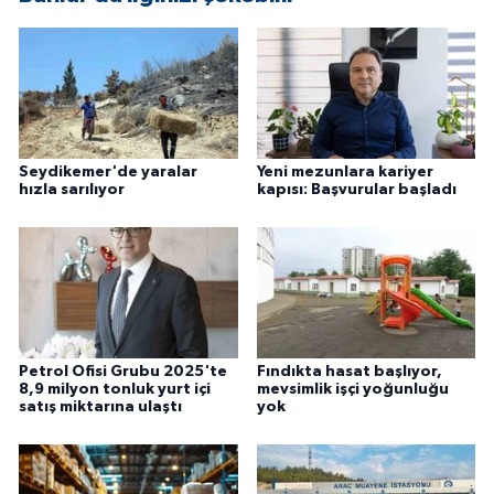
Seydikemer'de yaralar
Yeni mezunlara kariyer
hızla sarılıyor
kapısı: Başvurular başladı
Petrol Ofisi Grubu 2025'te
Fındıkta hasat başlıyor,
8,9 milyon tonluk yurt içi
mevsimlik işçi yoğunluğu
satış miktarına ulaştı
yok