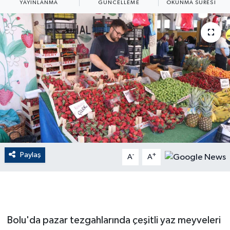
YAYINLANMA
GÜNCELLEME
OKUNMA SÜRESI
ÇEVRE
Dış Haberler
Dünya
EĞİTİM
EKONOMİ
English News
Paylaş
-
+
A
A
Finans
Flaş Haber
Bolu'da pazar tezgahlarında çeşitli yaz meyveleri
Gayrimenkul