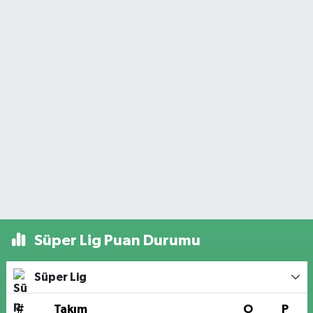
Süper Lig Puan Durumu
Süper Lig
#
Takım
O
P