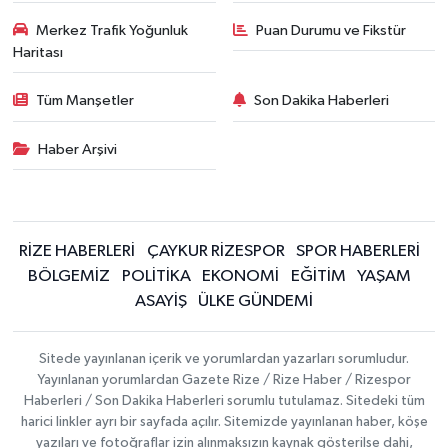
Merkez Trafik Yoğunluk
Puan Durumu ve Fikstür
Haritası
Tüm Manşetler
Son Dakika Haberleri
Haber Arşivi
RİZE HABERLERİ
ÇAYKUR RİZESPOR
SPOR HABERLERİ
BÖLGEMİZ
POLİTİKA
EKONOMİ
EĞİTİM
YAŞAM
ASAYİŞ
ÜLKE GÜNDEMİ
Sitede yayınlanan içerik ve yorumlardan yazarları sorumludur.
Yayınlanan yorumlardan Gazete Rize / Rize Haber / Rizespor
Haberleri / Son Dakika Haberleri sorumlu tutulamaz. Sitedeki tüm
harici linkler ayrı bir sayfada açılır. Sitemizde yayınlanan haber, köşe
yazıları ve fotoğraflar izin alınmaksızın kaynak gösterilse dahi,