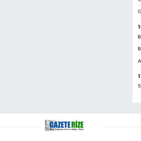
G
1
B
B
A
1
S