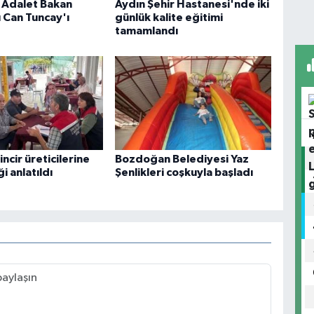
, Adalet Bakan
Aydın Şehir Hastanesi'nde iki
 Can Tuncay'ı
günlük kalite eğitimi
tamamlandı
incir üreticilerine
Bozdoğan Belediyesi Yaz
ği anlatıldı
Şenlikleri coşkuyla başladı