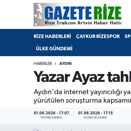
BÖLGEMİZ
Merkez Nöbetçi Eczaneler
RİZE HABERLERİ
ÇAYKUR RİZESPOR
SP
SPOR
Merkez Hava Durumu
ÜLKE GÜNDEMİ
Asayiş
Merkez Trafik Yoğunluk Haritası
HABERLER
AYDIN
Rize Jandarma Komutanlığı
Süper Lig Puan Durumu ve Fikstür
Yazar Ayaz tah
Bilim Teknoloji
Tüm Manşetler
Aydın'da internet yayıncılığı y
Bölge
Son Dakika Haberleri
yürütülen soruşturma kapsamında
Advertising news
Haber Arşivi
01.06.2026 - 17:07
01.06.2026 - 17:15
YAYINLANMA
GÜNCELLEME
Canlı Maç