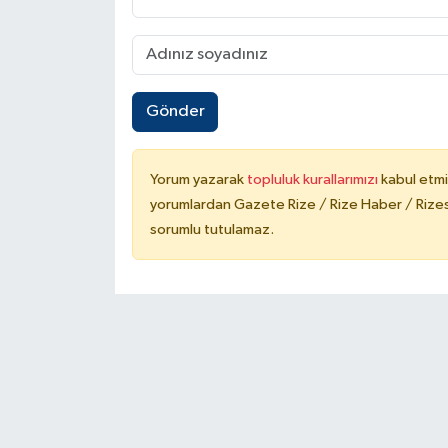
ÜLKE GÜNDEMİ
YAŞAM
Gönder
YEREL
Yerel Haberler
Yorum yazarak
topluluk kurallarımızı
kabul etmi
yorumlardan Gazete Rize / Rize Haber / Rizesp
sorumlu tutulamaz.