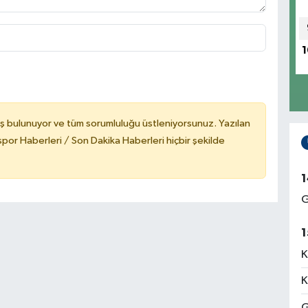
1
ş bulunuyor ve tüm sorumluluğu üstleniyorsunuz. Yazılan
or Haberleri / Son Dakika Haberleri hiçbir şekilde
1
G
1
K
K
G