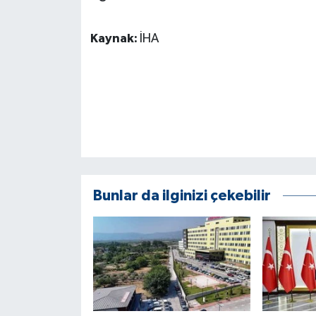
GENEL
Kaynak:
İHA
GÜNDEM
Güvenlik
HABERDE İNSAN
İNSAN
Bunlar da ilginizi çekebilir
İş Dünyası
Jandarma
Kadın