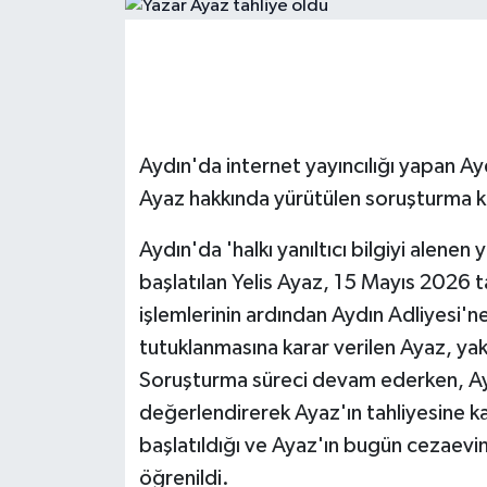
ÇEVRE
Dış Haberler
Dünya
Aydın'da internet yayıncılığı yapan Ayd
Ayaz hakkında yürütülen soruşturma kap
EĞİTİM
Aydın'da 'halkı yanıltıcı bilgiyi alen
EKONOMİ
başlatılan Yelis Ayaz, 15 Mayıs 2026 t
işlemlerinin ardından Aydın Adliyesi'
English News
tutuklanmasına karar verilen Ayaz, y
Finans
Soruşturma süreci devam ederken, Ay
değerlendirerek Ayaz'ın tahliyesine kar
Flaş Haber
başlatıldığı ve Ayaz'ın bugün cezaevi
öğrenildi.
Gayrimenkul