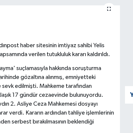
ınpost haber sitesinin imtiyaz sahibi Yelis
samında verilen tutukluluk kararı kaldırıldı.
en yayma' suçlamasıyla hakkında soruşturma
arihinde gözaltına alınmış, emniyetteki
ne sevk edilmişti. Mahkeme tarafından
Y
aklaşık 17 gündür cezaevinde bulunuyordu.
dın 2. Asliye Ceza Mahkemesi dosyayı
ar verdi. Kararın ardından tahliye işlemlerinin
nden serbest bırakılmasının beklendiği