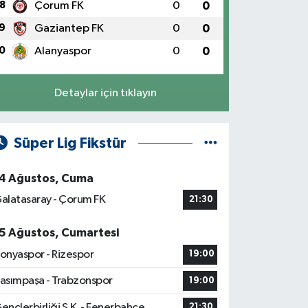
8
Çorum FK
0
0
9
Gaziantep FK
0
0
0
Alanyaspor
0
0
Detaylar için tıklayın
Süper Lig Fikstür
4 Ağustos, Cuma
alatasaray - Çorum FK
21:30
5 Ağustos, Cumartesi
onyaspor - Rizespor
19:00
asımpaşa - Trabzonspor
19:00
ençlerbirliği S.K. - Fenerbahçe
21:30