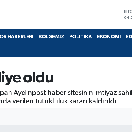
BIT
64.
DO
47,
EU
OR HABERLERİ
BÖLGEMİZ
POLİTİKA
EKONOMİ
EĞ
55,
STE
64,
GRA
651
BİS
liye oldu
13.
apan Aydınpost haber sitesinin imtiyaz sahi
 verilen tutukluluk kararı kaldırıldı.