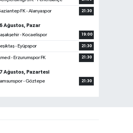
aziantep FK - Alanyaspor
21:30
6 Ağustos, Pazar
aşakşehir - Kocaelispor
19:00
eşiktaş - Eyüpspor
21:30
med - Erzurumspor FK
21:30
7 Ağustos, Pazartesi
amsunspor - Göztepe
21:30