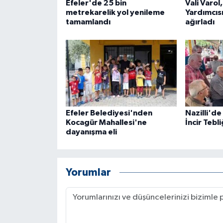
KÜLTÜR SANAT
Efeler'de 25 bin
Vali Varol
metrekarelik yol yenileme
Yardımcısı
tamamlandı
ağırladı
MAGAZİN
Otomobil
POLİTİKA
Sağlık
Efeler Belediyesi'nden
Nazilli'de 
Kocagür Mahallesi'ne
İncir Tebli
SİYASET
dayanışma eli
SPOR HABERLERİ
Yorumlar
TEKNOLOJİ
Turizm