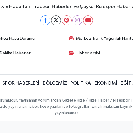
rtvin Haberleri, Trabzon Haberleri ve Çaykur Rizespor Haberl
rkez Hava Durumu
Merkez Trafik Yoğunluk Harita
Dakika Haberleri
Haber Arşivi
SPOR HABERLERİ
BÖLGEMİZ
POLİTİKA
EKONOMİ
EĞİT
 sorumludur. Yayınlanan yorumlardan Gazete Rize / Rize Haber / Rizespor H
temizde yayınlanan haber, köşe yazıları ve fotoğraflar izin alınmaksızın kayn
yayınlanamaz