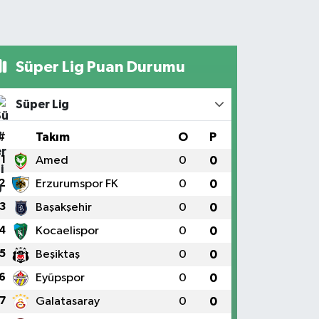
Süper Lig Puan Durumu
Süper Lig
#
Takım
O
P
1
Amed
0
0
2
Erzurumspor FK
0
0
3
Başakşehir
0
0
4
Kocaelispor
0
0
5
Beşiktaş
0
0
6
Eyüpspor
0
0
7
Galatasaray
0
0