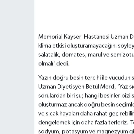
GENEL
GÜNDEM
Memorial Kayseri Hastanesi Uzman Diy
Güvenlik
klima etkisi oluşturamayacağını söyle
salatalık, domates, marul ve semizotu 
HABERDE İNSAN
olmalı' dedi.
İNSAN
Yazın doğru besin tercihi ile vücudun 
Uzman Diyetisyen Betül Merd, 'Yaz sıc
İş Dünyası
sorulardan biri şu; hangi besinler bizi 
oluşturmaz ancak doğru besin seçimle
Jandarma
ve sıcak havaları daha rahat geçirebilir
Kadın
dengelemek için daha fazla terleriz. 
sodyum, potasyum ve magnezyum gibi 