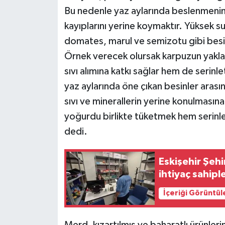
KÜLTÜR SANAT
Bu nedenle yaz aylarında beslenmenin
kayıplarını yerine koymaktır. Yüksek su
MAGAZİN
domates, marul ve semizotu gibi besinl
Otomobil
Örnek verecek olursak karpuzun yakla
sıvı alımına katkı sağlar hem de serinle
POLİTİKA
yaz aylarında öne çıkan besinler arasın
sıvı ve minerallerin yerine konulmasın
Sağlık
yoğurdu birlikte tüketmek hem serinle
dedi.
SİYASET
SPOR HABERLERİ
Eskişehir Şeh
ihtiyaç sahipl
TEKNOLOJİ
İçeriği Görüntül
Turizm