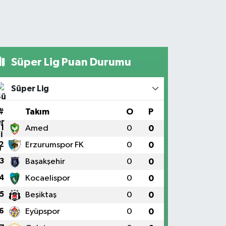
Süper Lig Puan Durumu
Süper Lig
#
Takım
O
P
1
Amed
0
0
2
Erzurumspor FK
0
0
3
Başakşehir
0
0
4
Kocaelispor
0
0
5
Beşiktaş
0
0
6
Eyüpspor
0
0