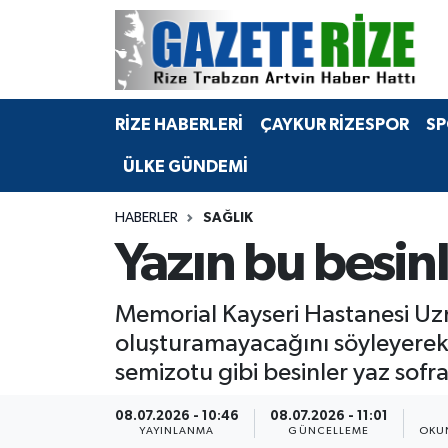
BÖLGEMİZ
Merkez Nöbetçi Eczaneler
RİZE HABERLERİ
ÇAYKUR RİZESPOR
SP
SPOR
Merkez Hava Durumu
ÜLKE GÜNDEMİ
Asayiş
Merkez Trafik Yoğunluk Haritası
HABERLER
SAĞLIK
Rize Jandarma Komutanlığı
Süper Lig Puan Durumu ve Fikstür
Yazın bu besinl
Bilim Teknoloji
Tüm Manşetler
Memorial Kayseri Hastanesi Uzma
Bölge
Son Dakika Haberleri
oluşturamayacağını söyleyerek,
semizotu gibi besinler yaz sofra
Advertising news
Haber Arşivi
08.07.2026 - 10:46
08.07.2026 - 11:01
Canlı Maç
YAYINLANMA
GÜNCELLEME
OKU