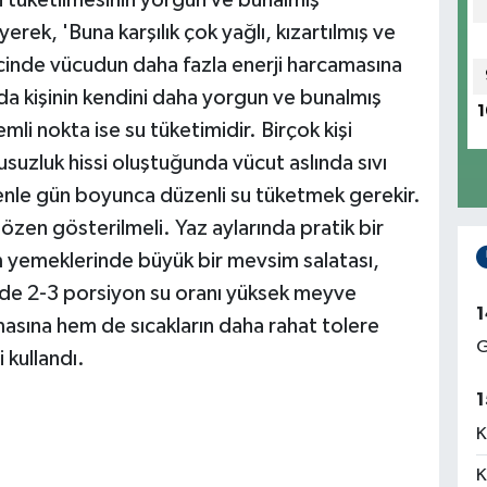
in tüketilmesinin yorgun ve bunalmış
rek, 'Buna karşılık çok yağlı, kızartılmış ve
recinde vücudun daha fazla enerji harcamasına
da kişinin kendini daha yorgun ve bunalmış
1
mli nokta ise su tüketimidir. Birçok kişi
suzluk hissi oluştuğunda vücut aslında sıvı
nle gün boyunca düzenli su tüketmek gerekir.
özen gösterilmeli. Yaz aylarında pratik bir
 yemeklerinde büyük bir mevsim salatası,
nde 2-3 porsiyon su oranı yüksek meyve
1
masına hem de sıcakların daha rahat tolere
G
 kullandı.
1
K
K