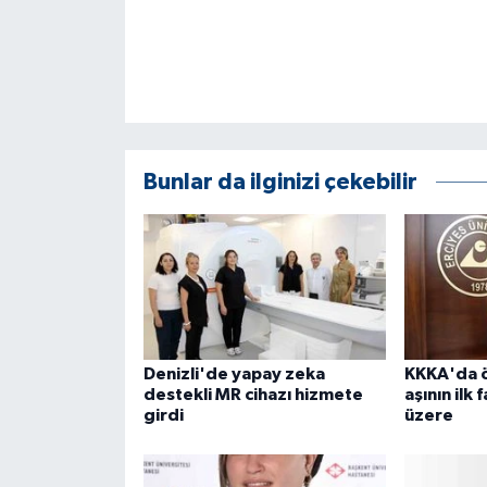
Bunlar da ilginizi çekebilir
Denizli'de yapay zeka
KKKA'da ö
destekli MR cihazı hizmete
aşının ilk
girdi
üzere