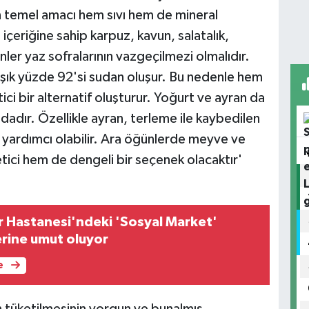
 temel amacı hem sıvı hem de mineral
 içeriğine sahip karpuz, kavun, salatalık,
er yaz sofralarının vazgeçilmezi olmalıdır.
şık yüzde 92'si sudan oluşur. Bu nedenle hem
tici bir alternatif oluşturur. Yoğurt ve ayran da
dadır. Özellikle ayran, terleme ile kaybedilen
a yardımcı olabilir. Ara öğünlerde meyve ve
tici hem de dengeli bir seçenek olacaktır'
ir Hastanesi'ndeki 'Sosyal Market'
erine umut oluyor
e