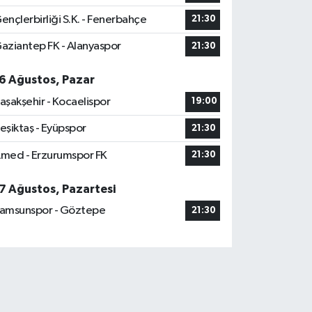
ençlerbirliği S.K. - Fenerbahçe
21:30
aziantep FK - Alanyaspor
21:30
6 Ağustos, Pazar
aşakşehir - Kocaelispor
19:00
eşiktaş - Eyüpspor
21:30
med - Erzurumspor FK
21:30
7 Ağustos, Pazartesi
amsunspor - Göztepe
21:30