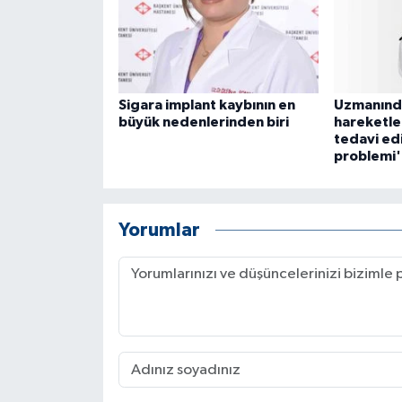
Sigara implant kaybının en
Uzmanında
büyük nedenlerinden biri
hareketle
tedavi edil
problemi'
Yorumlar