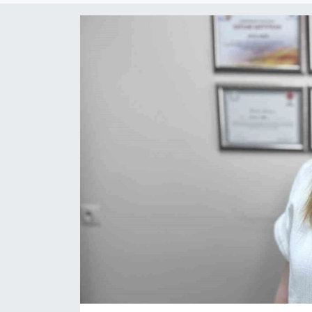
ÇEVRE
Dış Haberler
Dünya
EĞİTİM
EKONOMİ
English News
Finans
Flaş Haber
Gayrimenkul