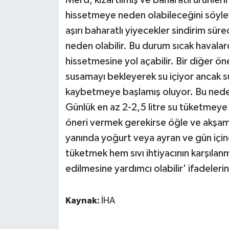
Merd, kızartılmış ve baharatlı ürünler
ÜLKE GÜNDEMİ
hissetmeye neden olabileceğini söyleye
aşırı baharatlı yiyecekler sindirim sü
YAŞAM
neden olabilir. Bu durum sıcak havalar
hissetmesine yol açabilir. Bir diğer öne
YEREL
susamayı bekleyerek su içiyor ancak su
Yerel Haberler
kaybetmeye başlamış oluyor. Bu nede
Günlük en az 2-2,5 litre su tüketmeye 
öneri vermek gerekirse öğle ve akşam
yanında yoğurt veya ayran ve gün içi
tüketmek hem sıvı ihtiyacının karşılan
edilmesine yardımcı olabilir' ifadelerini
Kaynak:
İHA