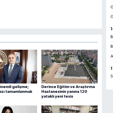
G
G
1
B
B
A
1
S
nemli gelişme;
Derince Eğitim ve Araştırma
 fazı tamamlanmak
Hastanesinin yanına 120
yataklı yeni tesis