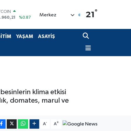
TCOIN
.960,21
%0.87
°
21
OLAR
Merkez
,7436
%0.18
URO
,2510
%0.32
İTİM
YAŞAM
ASAYİŞ
ERLİN
,4811
%0.38
AM ALTIN
660.55
%0.03
ST100
.779
%-14
esinlerin klima etkisi
lık, domates, marul ve
-
+
A
A