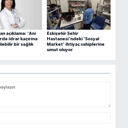
n açıklama: 'Ani
Eskişehir Şehir
rde idrar kaçırma
Hastanesi'ndeki 'Sosyal
ebilir bir sağlık
Market' ihtiyaç sahiplerine
umut oluyor