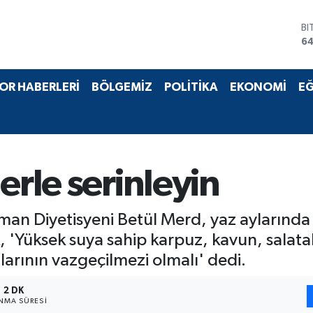
BI
64
D
47
E
55
OR HABERLERİ
BÖLGEMİZ
POLİTİKA
EKONOMİ
EĞ
ST
64
GR
6
Bİ
13
erle serinleyin
n Diyetisyeni Betül Merd, yaz aylarında b
 'Yüksek suya sahip karpuz, kavun, salata
larının vazgeçilmezi olmalı' dedi.
2 DK
NMA SÜRESI