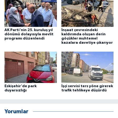
ÜLKE GÜNDEMİ
YAŞAM
AK Parti'nin 25. kuruluş yıl
İnşaat çevresindeki
YEREL
dönümü dolayısıyla mevlit
kaldırımda oluşan derin
programı düzenlendi
göçükler muhtemel
kazalara davetiye çıkarıyor
Yerel Haberler
Eskişehir'de park
İşçi servisi ters yöne girerek
duyarsızlığı
trafik tehlikeye düşürdü
Yorumlar