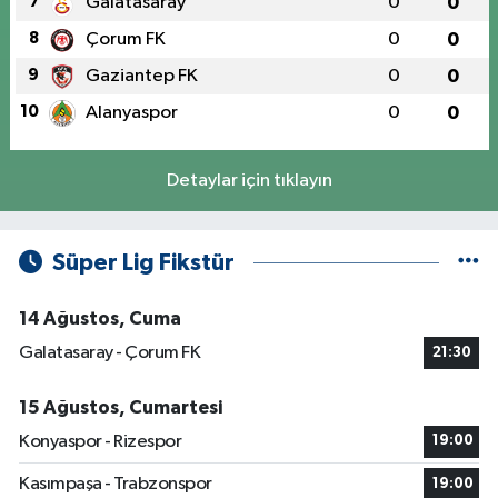
7
Galatasaray
0
0
8
Çorum FK
0
0
9
Gaziantep FK
0
0
10
Alanyaspor
0
0
Detaylar için tıklayın
Süper Lig Fikstür
14 Ağustos, Cuma
Galatasaray - Çorum FK
21:30
15 Ağustos, Cumartesi
Konyaspor - Rizespor
19:00
Kasımpaşa - Trabzonspor
19:00