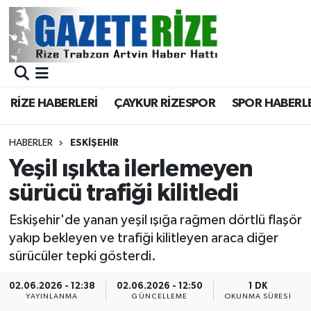
BÖLGEMİZ
Merkez Nöbetçi Eczaneler
SPOR
Merkez Hava Durumu
RİZE HABERLERİ
ÇAYKUR RİZESPOR
SPOR HABERL
Asayiş
Merkez Trafik Yoğunluk Haritası
HABERLER
ESKIŞEHIR
Rize Jandarma Komutanlığı
Süper Lig Puan Durumu ve Fikstür
Yeşil ışıkta ilerlemeyen
sürücü trafiği kilitledi
Bilim Teknoloji
Tüm Manşetler
Eskişehir'de yanan yeşil ışığa rağmen dörtlü flaşör
Bölge
Son Dakika Haberleri
yakıp bekleyen ve trafiği kilitleyen araca diğer
sürücüler tepki gösterdi.
Advertising news
Haber Arşivi
02.06.2026 - 12:38
02.06.2026 - 12:50
1 DK
YAYINLANMA
GÜNCELLEME
OKUNMA SÜRESI
Canlı Maç