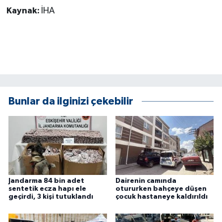
KÜLTÜR SANAT
Kaynak:
İHA
MAGAZİN
Otomobil
POLİTİKA
Bunlar da ilginizi çekebilir
Sağlık
SİYASET
SPOR HABERLERİ
TEKNOLOJİ
Jandarma 84 bin adet
Dairenin camında
sentetik ecza hapı ele
otururken bahçeye düşen
geçirdi, 3 kişi tutuklandı
çocuk hastaneye kaldırıldı
Turizm