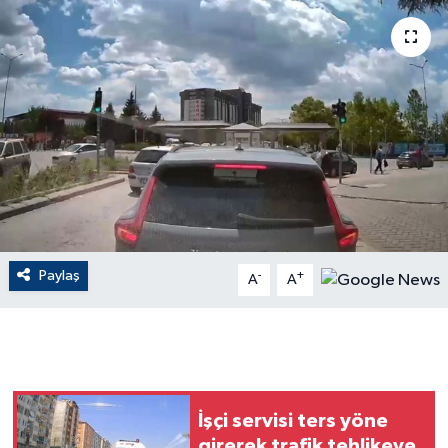
ÇEVRE
Dış Haberler
Dünya
EĞİTİM
EKONOMİ
Paylaş
-
+
A
A
English News
Finans
Flaş Haber
İşçi servisi ters yöne
Gayrimenkul
girerek trafik tehlikeye