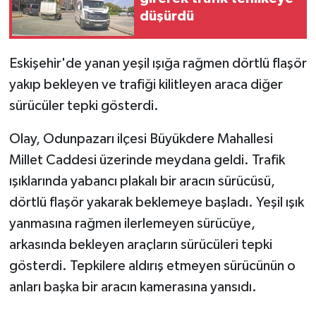
düşürdü
GENEL
Eskişehir'de yanan yeşil ışığa rağmen dörtlü flaşör
GÜNDEM
yakıp bekleyen ve trafiği kilitleyen araca diğer
sürücüler tepki gösterdi.
Güvenlik
Olay, Odunpazarı ilçesi Büyükdere Mahallesi
HABERDE İNSAN
Millet Caddesi üzerinde meydana geldi. Trafik
İNSAN
ışıklarında yabancı plakalı bir aracın sürücüsü,
dörtlü flaşör yakarak beklemeye başladı. Yeşil ışık
İş Dünyası
yanmasına rağmen ilerlemeyen sürücüye,
arkasında bekleyen araçların sürücüleri tepki
Jandarma
gösterdi. Tepkilere aldırış etmeyen sürücünün o
Kadın
anları başka bir aracın kamerasına yansıdı.