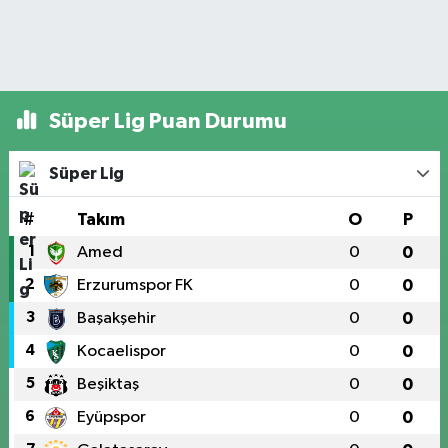
Süper Lig Puan Durumu
Süper Lig
#
Takım
O
P
1
Amed
0
0
2
Erzurumspor FK
0
0
3
Başakşehir
0
0
4
Kocaelispor
0
0
5
Beşiktaş
0
0
6
Eyüpspor
0
0