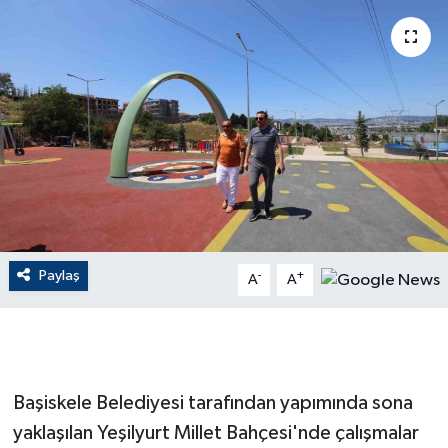
ÇEVRE
Dış Haberler
Dünya
EĞİTİM
EKONOMİ
Paylaş
-
+
A
A
English News
Finans
Flaş Haber
Başiskele Belediyesi tarafından yapımında sona
yaklaşılan Yeşilyurt Millet Bahçesi'nde çalışmalar
Gayrimenkul