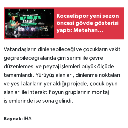
KÜLTÜR SANAT
Kocaelispor yeni sezon
MAGAZİN
öncesi gövde gösterisi
yaptı: Metehan
Otomobil
tanıtıldı, taraftar
Buray'la coştu
POLİTİKA
Vatandaşların dinlenebileceği ve çocukların vakit
geçirebileceği alanda çim serimi ile çevre
Sağlık
düzenlemesi ve peyzaj işlemleri büyük ölçüde
tamamlandı. Yürüyüş alanları, dinlenme noktaları
SİYASET
ve yeşil alanların yer aldığı projede, çocuk oyun
SPOR HABERLERİ
alanları ile interaktif oyun gruplarının montaj
işlemlerinde ise sona gelindi.
TEKNOLOJİ
Turizm
Kaynak:
İHA