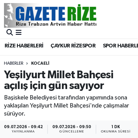
BÖLGEMİZ
Merkez Nöbetçi Eczaneler
SPOR
Merkez Hava Durumu
RİZE HABERLERİ
ÇAYKUR RİZESPOR
SPOR HABERL
Asayiş
Merkez Trafik Yoğunluk Haritası
HABERLER
KOCAELI
Rize Jandarma Komutanlığı
Süper Lig Puan Durumu ve Fikstür
Yeşilyurt Millet Bahçesi
açılış için gün sayıyor
Bilim Teknoloji
Tüm Manşetler
Başiskele Belediyesi tarafından yapımında sona
Bölge
Son Dakika Haberleri
yaklaşılan Yeşilyurt Millet Bahçesi'nde çalışmalar
sürüyor.
Advertising news
Haber Arşivi
09.07.2026 - 09:42
09.07.2026 - 09:50
1 DK
YAYINLANMA
GÜNCELLEME
OKUNMA SÜRESI
Canlı Maç