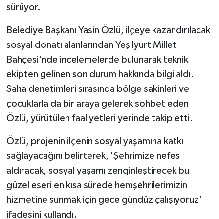
sürüyor.
GENEL
Belediye Başkanı Yasin Özlü, ilçeye kazandırılacak
sosyal donatı alanlarından Yeşilyurt Millet
GÜNDEM
Bahçesi'nde incelemelerde bulunarak teknik
Güvenlik
ekipten gelinen son durum hakkında bilgi aldı.
Saha denetimleri sırasında bölge sakinleri ve
HABERDE İNSAN
çocuklarla da bir araya gelerek sohbet eden
Özlü, yürütülen faaliyetleri yerinde takip etti.
İNSAN
Özlü, projenin ilçenin sosyal yaşamına katkı
İş Dünyası
sağlayacağını belirterek, 'Şehrimize nefes
aldıracak, sosyal yaşamı zenginleştirecek bu
Jandarma
güzel eseri en kısa sürede hemşehrilerimizin
Kadın
hizmetine sunmak için gece gündüz çalışıyoruz'
ifadesini kullandı.