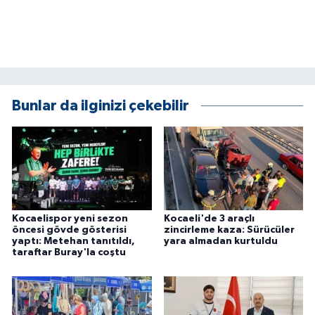
ÜLKE GÜNDEMİ
YAŞAM
YEREL
Bunlar da ilginizi çekebilir
Yerel Haberler
Kocaelispor yeni sezon
Kocaeli'de 3 araçlı
öncesi gövde gösterisi
zincirleme kaza: Sürücüler
yaptı: Metehan tanıtıldı,
yara almadan kurtuldu
taraftar Buray'la coştu