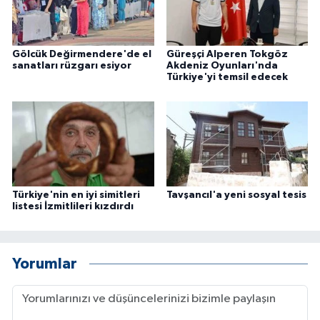
Gölcük Değirmendere'de el
Güreşçi Alperen Tokgöz
sanatları rüzgarı esiyor
Akdeniz Oyunları'nda
Türkiye'yi temsil edecek
Türkiye'nin en iyi simitleri
Tavşancıl'a yeni sosyal tesis
listesi İzmitlileri kızdırdı
Yorumlar