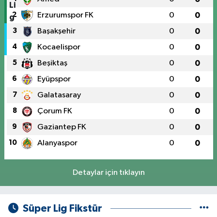
2
Erzurumspor FK
0
0
3
Başakşehir
0
0
4
Kocaelispor
0
0
5
Beşiktaş
0
0
6
Eyüpspor
0
0
7
Galatasaray
0
0
8
Çorum FK
0
0
9
Gaziantep FK
0
0
10
Alanyaspor
0
0
Detaylar için tıklayın
Süper Lig Fikstür