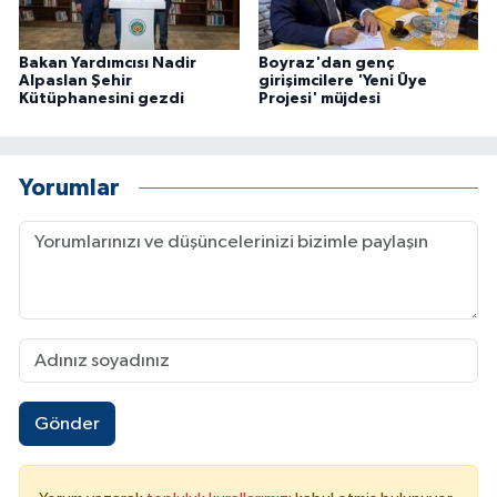
Bakan Yardımcısı Nadir
Boyraz'dan genç
Alpaslan Şehir
girişimcilere 'Yeni Üye
Kütüphanesini gezdi
Projesi' müjdesi
Yorumlar
Gönder