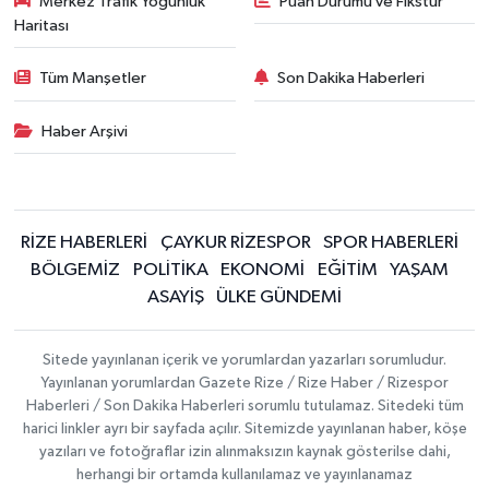
Merkez Trafik Yoğunluk
Puan Durumu ve Fikstür
Haritası
Tüm Manşetler
Son Dakika Haberleri
Haber Arşivi
RİZE HABERLERİ
ÇAYKUR RİZESPOR
SPOR HABERLERİ
BÖLGEMİZ
POLİTİKA
EKONOMİ
EĞİTİM
YAŞAM
ASAYİŞ
ÜLKE GÜNDEMİ
Sitede yayınlanan içerik ve yorumlardan yazarları sorumludur.
Yayınlanan yorumlardan Gazete Rize / Rize Haber / Rizespor
Haberleri / Son Dakika Haberleri sorumlu tutulamaz. Sitedeki tüm
harici linkler ayrı bir sayfada açılır. Sitemizde yayınlanan haber, köşe
yazıları ve fotoğraflar izin alınmaksızın kaynak gösterilse dahi,
herhangi bir ortamda kullanılamaz ve yayınlanamaz