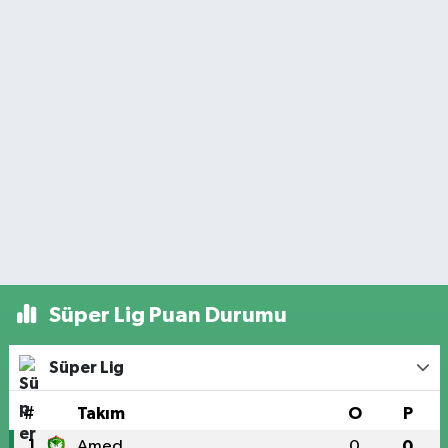
Süper Lig Puan Durumu
Süper Lig
#
Takım
O
P
1
Amed
0
0