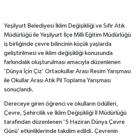
GENEL
Yeşilyurt Belediyesi İklim Değişikliği ve Sıfır Atık
GÜNDEM
Müdürlüğü ile Yeşilyurt İlçe Milli Eğitim Müdürlüğü
iş birliğinde çevre bilincinin küçük yaşlarda
Güvenlik
geliştirilmesi ve iklim değişikliği konusunda
HABERDE İNSAN
farkındalık oluşturulması amacıyla düzenlenen
'Dünya İçin Çiz' Ortaokullar Arası Resim Yarışması
İNSAN
ile Okullar Arası Atık Pil Toplama Yarışması
sonuçlandı.
İş Dünyası
Dereceye giren öğrenci ve okulların ödülleri,
Jandarma
Çevre, Şehircilik ve İklim Değişikliği İl Müdürlüğü
tarafından düzenlenen '5 Haziran Dünya Çevre
Kadın
Günü' etkinliklerinde takdim edildi. Çevrenin