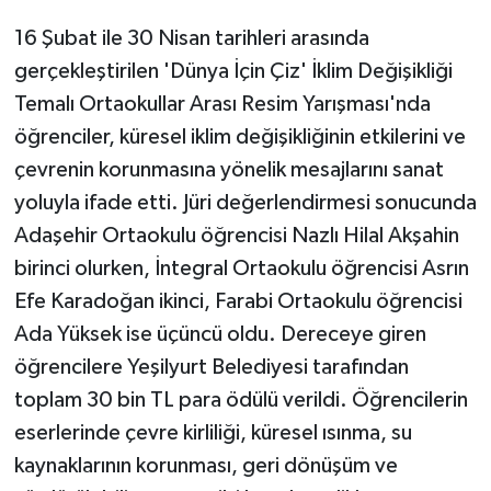
ÜLKE GÜNDEMİ
16 Şubat ile 30 Nisan tarihleri arasında
gerçekleştirilen 'Dünya İçin Çiz' İklim Değişikliği
YAŞAM
Temalı Ortaokullar Arası Resim Yarışması'nda
YEREL
öğrenciler, küresel iklim değişikliğinin etkilerini ve
çevrenin korunmasına yönelik mesajlarını sanat
Yerel Haberler
yoluyla ifade etti. Jüri değerlendirmesi sonucunda
Adaşehir Ortaokulu öğrencisi Nazlı Hilal Akşahin
birinci olurken, İntegral Ortaokulu öğrencisi Asrın
Efe Karadoğan ikinci, Farabi Ortaokulu öğrencisi
Ada Yüksek ise üçüncü oldu. Dereceye giren
öğrencilere Yeşilyurt Belediyesi tarafından
toplam 30 bin TL para ödülü verildi. Öğrencilerin
eserlerinde çevre kirliliği, küresel ısınma, su
kaynaklarının korunması, geri dönüşüm ve