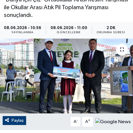
ile Okullar Arası Atık Pil Toplama Yarışması
ÇEVRE
sonuçlandı.
Dış Haberler
08.06.2026 - 10:56
08.06.2026 - 11:00
2 DK
YAYINLANMA
GÜNCELLEME
OKUNMA SÜRESI
Dünya
EĞİTİM
EKONOMİ
English News
Finans
Flaş Haber
Paylaş
-
+
A
A
Gayrimenkul