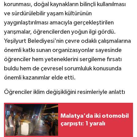
KÜLTÜR SANAT
korunması, doğal kaynakların bilinçli kullanılması
ve sürdürülebilir yaşam kültürünün
MAGAZİN
yaygınlaştırılması amacıyla gerçekleştirilen
yarışmalar, öğrencilerden yoğun ilgi gördü.
Otomobil
Yeşilyurt Belediyesi'nin çevre odaklı çalışmalarına
POLİTİKA
önemli katkı sunan organizasyonlar sayesinde
öğrenciler hem yeteneklerini sergileme fırsatı
Sağlık
buldu hem de çevresel sorumluluk konusunda
önemli kazanımlar elde etti.
SİYASET
Öğrenciler iklim değişikliğini resimleriyle anlattı
SPOR HABERLERİ
TEKNOLOJİ
Malatya'da iki otomobil
çarpıştı: 1 yaralı
Turizm