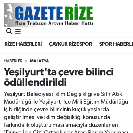
BÖLGEMİZ
Merkez Nöbetçi Eczaneler
SPOR
Merkez Hava Durumu
RİZE HABERLERİ
ÇAYKUR RİZESPOR
SPOR HABERL
Asayiş
Merkez Trafik Yoğunluk Haritası
HABERLER
MALATYA
Rize Jandarma Komutanlığı
Süper Lig Puan Durumu ve Fikstür
Yeşilyurt'ta çevre bilinci
ödüllendirildi
Bilim Teknoloji
Tüm Manşetler
Yeşilyurt Belediyesi İklim Değişikliği ve Sıfır Atık
Bölge
Son Dakika Haberleri
Müdürlüğü ile Yeşilyurt İlçe Milli Eğitim Müdürlüğü
iş birliğinde çevre bilincinin küçük yaşlarda
Advertising news
Haber Arşivi
geliştirilmesi ve iklim değişikliği konusunda
farkındalık oluşturulması amacıyla düzenlenen
Canlı Maç
'Dünya İçin Çiz' Ortaokullar Arası Resim Yarışması