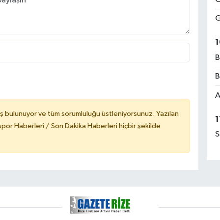
G
1
B
B
A
ş bulunuyor ve tüm sorumluluğu üstleniyorsunuz. Yazılan
1
or Haberleri / Son Dakika Haberleri hiçbir şekilde
S