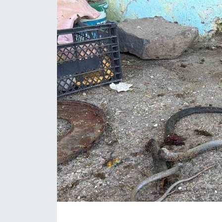
ÇEVRE
Dış Haberler
Dünya
EĞİTİM
EKONOMİ
English News
Finans
Flaş Haber
Gayrimenkul