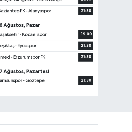
aziantep FK - Alanyaspor
21:30
6 Ağustos, Pazar
aşakşehir - Kocaelispor
19:00
eşiktaş - Eyüpspor
21:30
med - Erzurumspor FK
21:30
7 Ağustos, Pazartesi
amsunspor - Göztepe
21:30