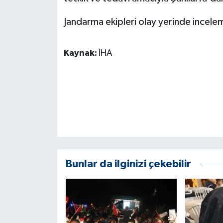
KÜLTÜR SANAT
Jandarma ekipleri olay yerinde inceleme
MAGAZİN
Kaynak:
İHA
Otomobil
POLİTİKA
Sağlık
SİYASET
SPOR HABERLERİ
Bunlar da ilginizi çekebilir
TEKNOLOJİ
Turizm