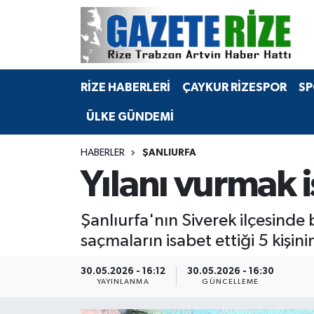
BÖLGEMİZ
Merkez Nöbetçi Eczaneler
RİZE HABERLERİ
ÇAYKUR RİZESPOR
SP
SPOR
Merkez Hava Durumu
ÜLKE GÜNDEMİ
Asayiş
Merkez Trafik Yoğunluk Haritası
HABERLER
ŞANLIURFA
Rize Jandarma Komutanlığı
Süper Lig Puan Durumu ve Fikstür
Yılanı vurmak i
Bilim Teknoloji
Tüm Manşetler
Şanlıurfa'nın Siverek ilçesinde 
Bölge
Son Dakika Haberleri
saçmaların isabet ettiği 5 kişi
Advertising news
Haber Arşivi
30.05.2026 - 16:12
30.05.2026 - 16:30
YAYINLANMA
GÜNCELLEME
Canlı Maç