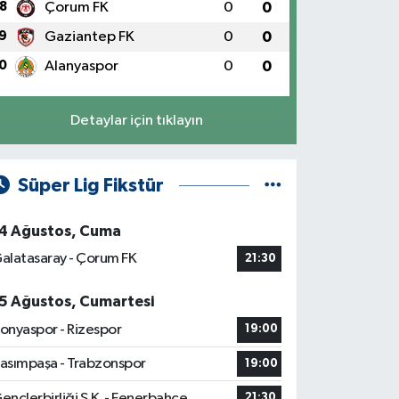
8
Çorum FK
0
0
9
Gaziantep FK
0
0
0
Alanyaspor
0
0
Detaylar için tıklayın
Süper Lig Fikstür
4 Ağustos, Cuma
alatasaray - Çorum FK
21:30
5 Ağustos, Cumartesi
onyaspor - Rizespor
19:00
asımpaşa - Trabzonspor
19:00
ençlerbirliği S.K. - Fenerbahçe
21:30