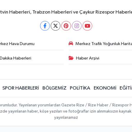
rtvin Haberleri, Trabzon Haberleri ve Çaykur Rizespor Haberl
rkez Hava Durumu
Merkez Trafik Yoğunluk Harita
Dakika Haberleri
Haber Arşivi
SPOR HABERLERİ
BÖLGEMİZ
POLİTİKA
EKONOMİ
EĞİT
 sorumludur. Yayınlanan yorumlardan Gazete Rize / Rize Haber / Rizespor H
temizde yayınlanan haber, köşe yazıları ve fotoğraflar izin alınmaksızın kayn
yayınlanamaz