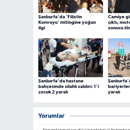
ÜLKE GÜNDEMİ
Şanlıurfa'da 'Filistin
Camiye gi
YAŞAM
Konvoyu' mitingine yoğun
çıktı, mot
ilgi
sonucu öl
YEREL
Yerel Haberler
Şanlıurfa'da hastane
Şanlıurfa
bahçesinde silahlı saldırı: 1'i
bariyerlere
çocuk 2 yaralı
yaralı
Yorumlar