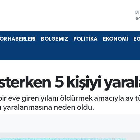
B
6
D
4
E
OR HABERLERİ
BÖLGEMİZ
POLİTİKA
EKONOMİ
EĞ
5
S
6
G
6
B
sterken 5 kişiyi yara
1
bir eve giren yılanı öldürmek amacıyla av tü
nin yaralanmasına neden oldu.