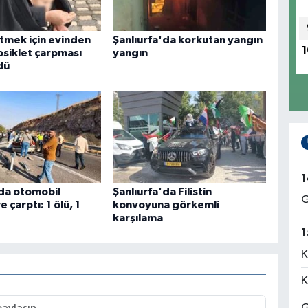
tmek için evinden
Şanlıurfa'da korkutan yangın
1
osiklet çarpması
yangın
dü
1
'da otomobil
Şanlıurfa'da Filistin
G
 çarptı: 1 ölü, 1
konvoyuna görkemli
karşılama
1
K
K
G