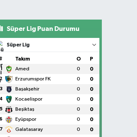
Süper Lig Puan Durumu
Süper Lig
#
Takım
O
P
1
Amed
0
0
2
Erzurumspor FK
0
0
3
Başakşehir
0
0
4
Kocaelispor
0
0
5
Beşiktaş
0
0
6
Eyüpspor
0
0
7
Galatasaray
0
0