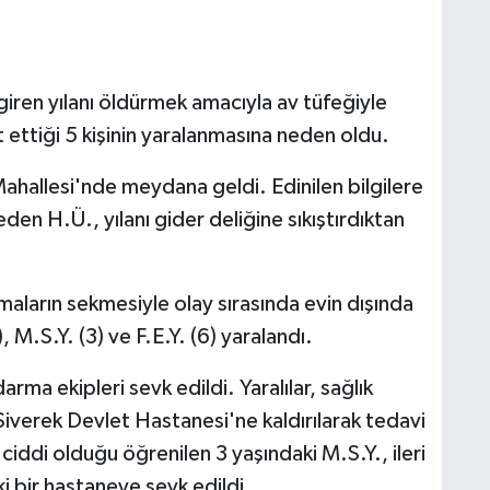
 giren yılanı öldürmek amacıyla av tüfeğiyle
t ettiği 5 kişinin yaralanmasına neden oldu.
Mahallesi'nde meydana geldi. Edinilen bilgilere
eden H.Ü., yılanı gider deliğine sıkıştırdıktan
aların sekmesiyle olay sırasında evin dışında
, M.S.Y. (3) ve F.E.Y. (6) yaralandı.
arma ekipleri sevk edildi. Yaralılar, sağlık
 Siverek Devlet Hastanesi'ne kaldırılarak tedavi
 ciddi olduğu öğrenilen 3 yaşındaki M.S.Y., ileri
i bir hastaneye sevk edildi.