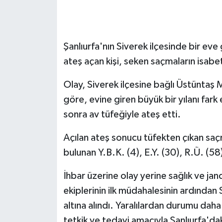
GENEL
Şanlıurfa'nın Siverek ilçesinde bir eve
GÜNDEM
ateş açan kişi, seken saçmaların isabe
Güvenlik
Olay, Siverek ilçesine bağlı Üstüntaş 
HABERDE İNSAN
göre, evine giren büyük bir yılanı fark 
sonra av tüfeğiyle ateş etti.
İNSAN
Açılan ateş sonucu tüfekten çıkan saçm
İş Dünyası
bulunan Y.B.K. (4), E.Y. (30), R.Ü. (58)
Jandarma
İhbar üzerine olay yerine sağlık ve jand
ekiplerinin ilk müdahalesinin ardından
Kadın
altına alındı. Yaralılardan durumu daha
tetkik ve tedavi amacıyla Şanlıurfa'dak