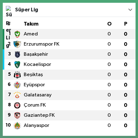
Süper Lig
#
Takım
O
P
1
Amed
0
0
2
Erzurumspor FK
0
0
3
Başakşehir
0
0
4
Kocaelispor
0
0
5
Beşiktaş
0
0
6
Eyüpspor
0
0
7
Galatasaray
0
0
8
Çorum FK
0
0
9
Gaziantep FK
0
0
10
Alanyaspor
0
0