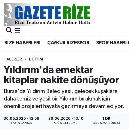
BÖLGEMİZ
Merkez Nöbetçi Eczaneler
SPOR
Merkez Hava Durumu
RİZE HABERLERİ
ÇAYKUR RİZESPOR
SPOR HABERL
Asayiş
Merkez Trafik Yoğunluk Haritası
HABERLER
EĞİTİM
Rize Jandarma Komutanlığı
Süper Lig Puan Durumu ve Fikstür
Yıldırım'da emektar
kitaplar nakite dönüşüyor
Bilim Teknoloji
Tüm Manşetler
Bursa'da Yıldırım Belediyesi, gelecek kuşaklara
Bölge
Son Dakika Haberleri
daha temiz ve yeşil bir Yıldırım bırakmak için
önemli projeleri hayata geçirmeye devam ediyor.
Advertising news
Haber Arşivi
30.06.2026 - 12:59
30.06.2026 - 13:10
1 DK
YAYINLANMA
GÜNCELLEME
OKUNMA SÜRESI
Canlı Maç