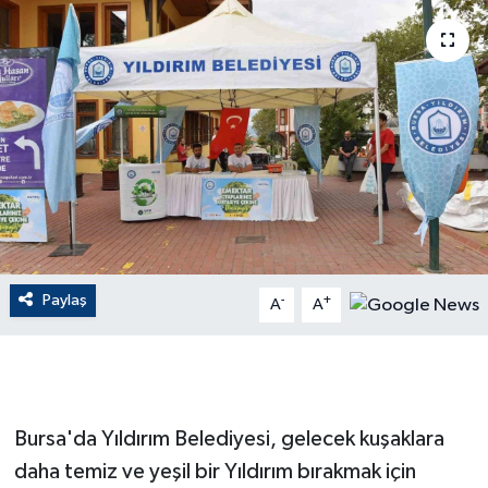
ÇEVRE
Dış Haberler
Dünya
EĞİTİM
EKONOMİ
Paylaş
-
+
A
A
English News
Finans
Flaş Haber
Bursa'da Yıldırım Belediyesi, gelecek kuşaklara
daha temiz ve yeşil bir Yıldırım bırakmak için
Gayrimenkul