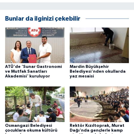
Bunlar da ilginizi çekebilir
ATÜ'de 'Sunar Gastronomi
Mardin Büyükşehir
ve Mutfak Sanatları
Belediyesi'nden okullarda
Akademisi' kuruluyor
yaz mesaisi
Osmangazi Belediyesi
Rektör Kızıltoprak, Murat
çocuklara okuma kültürü
Dağı'nda gençlerle kamp