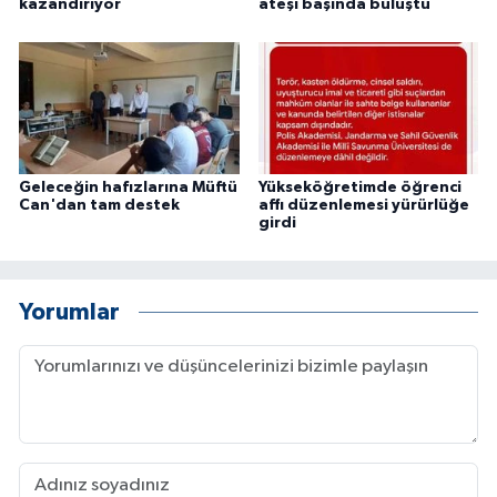
kazandırıyor
ateşi başında buluştu
Geleceğin hafızlarına Müftü
Yükseköğretimde öğrenci
Can'dan tam destek
affı düzenlemesi yürürlüğe
girdi
Yorumlar