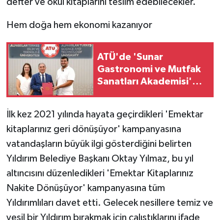
defter ve okul kitaplarını teslim edebilecekler.
KÜLTÜR SANAT
Hem doğa hem ekonomi kazanıyor
MAGAZİN
Otomobil
ATÜ'de 'Sunar
Gastronomi ve Mutfak
POLİTİKA
Sanatları Akademisi'
kuruluyor
Sağlık
İlk kez 2021 yılında hayata geçirdikleri 'Emektar
kitaplarınız geri dönüşüyor' kampanyasına
SİYASET
vatandaşların büyük ilgi gösterdiğini belirten
SPOR HABERLERİ
Yıldırım Belediye Başkanı Oktay Yılmaz, bu yıl
altıncısını düzenledikleri 'Emektar Kitaplarınız
TEKNOLOJİ
Nakite Dönüşüyor' kampanyasına tüm
Yıldırımlıları davet etti. Gelecek nesillere temiz ve
Turizm
yeşil bir Yıldırım bırakmak için çalıştıklarını ifade