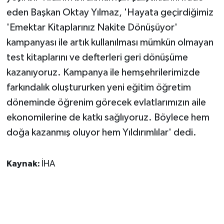
ÜLKE GÜNDEMİ
eden Başkan Oktay Yılmaz, 'Hayata geçirdiğimiz
'Emektar Kitaplarınız Nakite Dönüşüyor'
YAŞAM
kampanyası ile artık kullanılması mümkün olmayan
test kitaplarını ve defterleri geri dönüşüme
YEREL
kazanıyoruz. Kampanya ile hemşehrilerimizde
Yerel Haberler
farkındalık oluştururken yeni eğitim öğretim
döneminde öğrenim görecek evlatlarımızın aile
ekonomilerine de katkı sağlıyoruz. Böylece hem
doğa kazanmış oluyor hem Yıldırımlılar' dedi.
Kaynak:
İHA