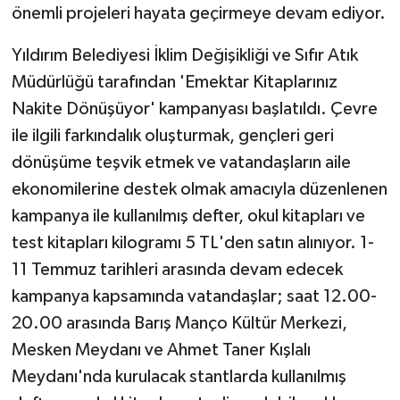
önemli projeleri hayata geçirmeye devam ediyor.
GENEL
Yıldırım Belediyesi İklim Değişikliği ve Sıfır Atık
Müdürlüğü tarafından 'Emektar Kitaplarınız
GÜNDEM
Nakite Dönüşüyor' kampanyası başlatıldı. Çevre
Güvenlik
ile ilgili farkındalık oluşturmak, gençleri geri
dönüşüme teşvik etmek ve vatandaşların aile
HABERDE İNSAN
ekonomilerine destek olmak amacıyla düzenlenen
kampanya ile kullanılmış defter, okul kitapları ve
İNSAN
test kitapları kilogramı 5 TL'den satın alınıyor. 1-
11 Temmuz tarihleri arasında devam edecek
İş Dünyası
kampanya kapsamında vatandaşlar; saat 12.00-
Jandarma
20.00 arasında Barış Manço Kültür Merkezi,
Mesken Meydanı ve Ahmet Taner Kışlalı
Kadın
Meydanı'nda kurulacak stantlarda kullanılmış