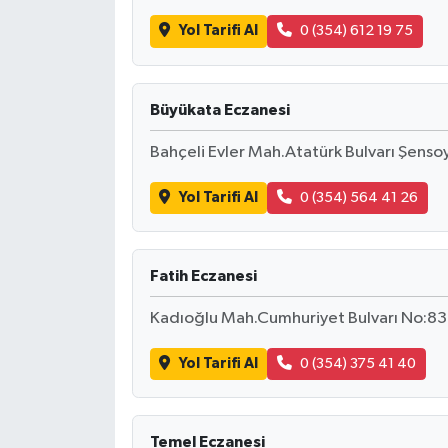
ÜLKE GÜNDEMİ
Yol Tarifi Al
0 (354) 612 19 75
YAŞAM
Büyükata Eczanesi
YEREL
Bahçeli Evler Mah.Atatürk Bulvarı Şenso
Yerel Haberler
Yol Tarifi Al
0 (354) 564 41 26
Fatih Eczanesi
Kadıoğlu Mah.Cumhuriyet Bulvarı No:83
Yol Tarifi Al
0 (354) 375 41 40
Temel Eczanesi