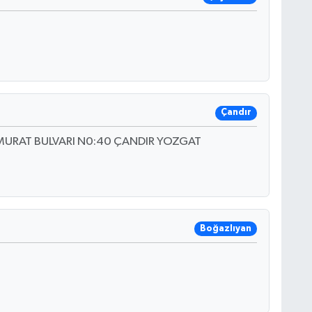
Çandır
URAT BULVARI N0:40 ÇANDIR YOZGAT
Boğazlıyan