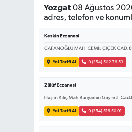
Yozgat
08 Ağustos 2026
ÇEVRE
adres, telefon ve konuml
Dış Haberler
Keskin Eczanesi
Dünya
ÇAPANOĞLU MAH. CEMİL ÇİÇEK CAD. 87 B
EĞİTİM
Yol Tarifi Al
0 (354) 502 76 53
EKONOMİ
Zülüf Eczanesi
English News
Haşim Kılıç Mah.Bünyamin Gayretli Cad
Finans
Yol Tarifi Al
0 (354) 516 50 01
Flaş Haber
Gayrimenkul