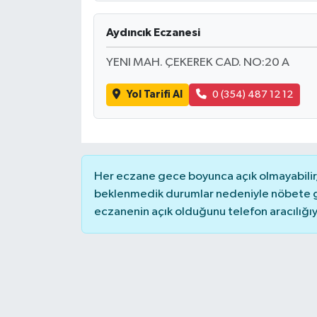
Aydıncık Eczanesi
YENI MAH. ÇEKEREK CAD. NO:20 A
Yol Tarifi Al
0 (354) 487 12 12
Her eczane gece boyunca açık olmayabilir, 
beklenmedik durumlar nedeniyle nöbete g
eczanenin açık olduğunu telefon aracılığıyla 