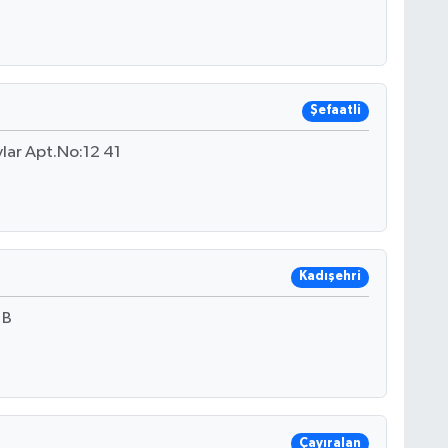
Şefaatli
ylar Apt.No:12 41
Kadışehri
 B
Çayıralan