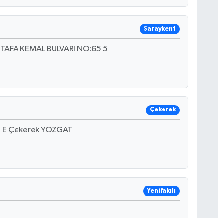
Saraykent
TAFA KEMAL BULVARI NO:65 5
Çekerek
35 E Çekerek YOZGAT
Yenifakılı