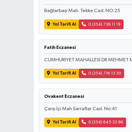
Bağlarbaşı Mah. Tekke Cad. NO:25
Yol Tarifi Al
0 (354) 736 11 19
Fatih Eczanesi
CUMHURİYET MAHALLESİ DR MEHMET M
Yol Tarifi Al
0 (354) 716 13 30
Ovakent Eczanesi
Çarşı İçi Mah Sarraflar Cad. No:41
Yol Tarifi Al
0 (354) 645 33 96