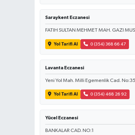
KÜLTÜR SANAT
MAGAZİN
Saraykent Eczanesi
FATIH SULTAN MEHMET MAH. GAZI MUS
Otomobil
Yol Tarifi Al
0 (354) 368 66 47
POLİTİKA
Sağlık
Lavanta Eczanesi
SİYASET
Yeni Yol Mah. Milli Egemenlik Cad. No:
SPOR HABERLERİ
Yol Tarifi Al
0 (354) 468 26 92
TEKNOLOJİ
Yücel Eczanesi
Turizm
BANKALAR CAD. NO:1