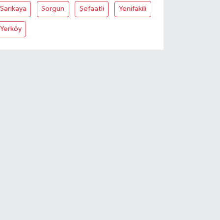
Sarikaya
Sorgun
Şefaatli
Yenifakili
Yerköy