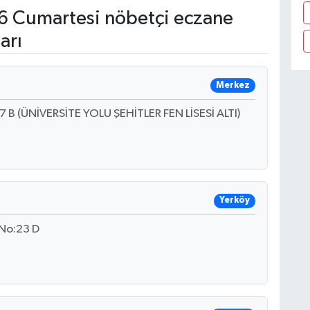
 Cumartesi nöbetçi eczane
arı
Merkez
 (ÜNİVERSİTE YOLU ŞEHİTLER FEN LİSESİ ALTI)
Yerköy
.No:23 D