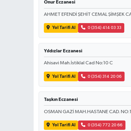
Onur Eczanesi
GENEL
AHMET EFENDİ ŞEHİT CEMAL ŞİMŞEK CA
Yol Tarifi Al
0 (354) 414 03 33
GÜNDEM
Güvenlik
Yıldızlar Eczanesi
HABERDE İNSAN
Ahisavi Mah.İstiklal Cad No:10 C
İNSAN
Yol Tarifi Al
0 (354) 314 20 06
İş Dünyası
Taşkın Eczanesi
Jandarma
OSMAN GAZİ MAH.HASTANE CAD. NO:
Kadın
Yol Tarifi Al
0 (354) 772 20 66