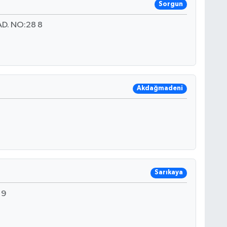
Sorgun
D. NO:28 8
Akdağmadeni
Sarıkaya
19