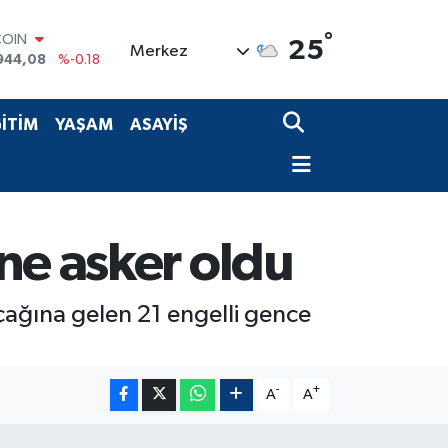
°
COIN
25
Merkez
944,08
%-0.18
LAR
7436
%0.18
RO
İTİM
YAŞAM
ASAYİŞ
2510
%0.32
RLİN
4811
%0.38
M ALTIN
0.55
%0.03
T100
ne asker oldu
779
%-14
 çağına gelen 21 engelli gence
-
+
A
A