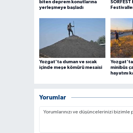
biten deprem konutlarına
SORFEST K
yerleşmeye başladı
Festivaller
Yozgat'ta duman ve sıcak
Yozgat'ta
içinde meşe kömürü mesaisi
minibüs çar
hayatını k
Yorumlar