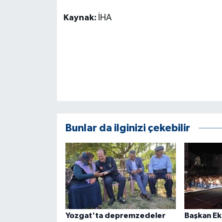
ÜLKE GÜNDEMİ
Kaynak:
İHA
YAŞAM
YEREL
Yerel Haberler
Bunlar da ilginizi çekebilir
Yozgat'ta depremzedeler
Başkan Eki