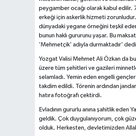
KÜLTÜR SANAT
peygamber ocağı olarak kabul edilir. 
erkeği için askerlik hizmeti zorunludur
MAGAZİN
dünyadaki yegane örneğini teşkil eder.
Otomobil
bunun haklı gururunu yaşar. Bu maksatl
'Mehmetçik' adıyla durmaktadır' dedi
POLİTİKA
Yozgat Valisi Mehmet Ali Özkan da b
Sağlık
üzere tüm şehitleri ve gazileri minnetle
selamladı. Yemin eden engelli gençlere
SİYASET
takdim edildi. Törenin ardından jandar
SPOR HABERLERİ
hatıra fotoğrafı çektirdi.
Evladının gururlu anına şahitlik eden 
TEKNOLOJİ
geldik. Çok duygulanıyorum, çok güzel
Turizm
olduk. Herkesten, devletimizden Allah