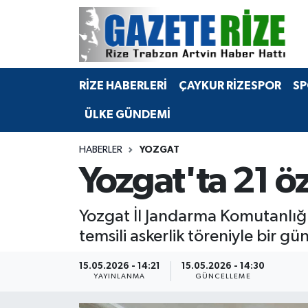
BÖLGEMİZ
Merkez Nöbetçi Eczaneler
RİZE HABERLERİ
ÇAYKUR RİZESPOR
SP
SPOR
Merkez Hava Durumu
ÜLKE GÜNDEMİ
Asayiş
Merkez Trafik Yoğunluk Haritası
HABERLER
YOZGAT
Rize Jandarma Komutanlığı
Süper Lig Puan Durumu ve Fikstür
Yozgat'ta 21 ö
Bilim Teknoloji
Tüm Manşetler
Yozgat İl Jandarma Komutanlığı,
Bölge
Son Dakika Haberleri
temsili askerlik töreniyle bir 
Advertising news
Haber Arşivi
15.05.2026 - 14:21
15.05.2026 - 14:30
YAYINLANMA
GÜNCELLEME
Canlı Maç