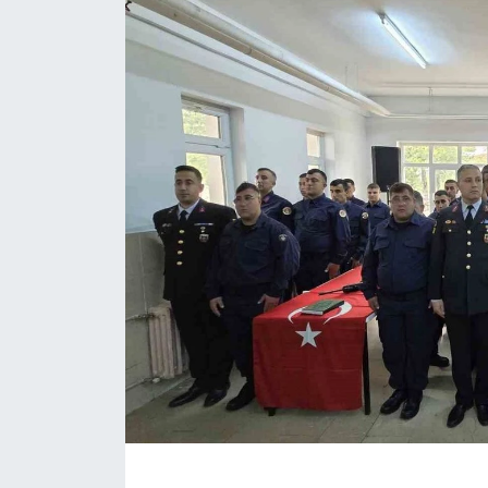
ÇEVRE
Dış Haberler
Dünya
EĞİTİM
EKONOMİ
English News
Finans
Flaş Haber
Gayrimenkul