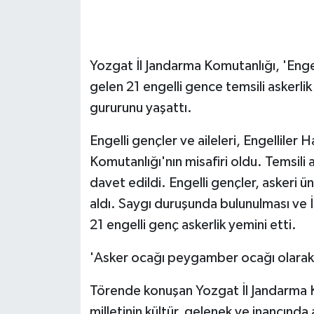
GENEL
Yozgat İl Jandarma Komutanlığı, 'Engel
GÜNDEM
gelen 21 engelli gence temsili askerli
Güvenlik
gururunu yaşattı.
HABERDE İNSAN
Engelli gençler ve aileleri, Engelliler
Komutanlığı'nın misafiri oldu. Temsili 
İNSAN
davet edildi. Engelli gençler, askeri ün
aldı. Saygı duruşunda bulunulması ve 
İş Dünyası
21 engelli genç askerlik yemini etti.
Jandarma
'Asker ocağı peygamber ocağı olarak k
Kadın
Törende konuşan Yozgat İl Jandarma K
milletinin kültür, gelenek ve inancında