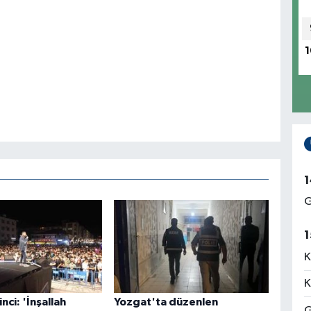
1
1
G
1
K
K
nci: 'İnşallah
Yozgat'ta düzenlen
G