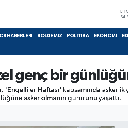
BIT
64.
DO
47,
EU
OR HABERLERİ
BÖLGEMİZ
POLİTİKA
EKONOMİ
EĞ
55,
STE
64,
GRA
666
BİS
zel genç bir günlüğü
13.
 'Engelliler Haftası' kapsamında askerlik
günlüğüne asker olmanın gururunu yaşattı.