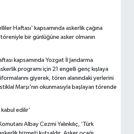
liler Haftası' kapsamında askerlik çağına
k töreniyle bir günlüğüne asker olmanın
 Haftası kapsamında Yozgat İl Jandarma
askerlik programı için 21 engelli genç kışlaya
iformalarını giyerek, tören alanındaki yerlerini
İstiklal Marşı'nın okunmasıyla başlayan törende
abul edilir'
omutanı Albay Cezmi Yalınkılıç, 'Türk
 askerlik hizmeti kutsaldır. Asker ocağı