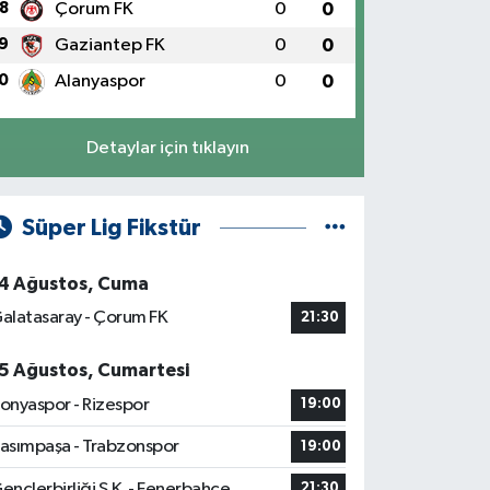
8
Çorum FK
0
0
9
Gaziantep FK
0
0
0
Alanyaspor
0
0
Detaylar için tıklayın
Süper Lig Fikstür
4 Ağustos, Cuma
alatasaray - Çorum FK
21:30
5 Ağustos, Cumartesi
onyaspor - Rizespor
19:00
asımpaşa - Trabzonspor
19:00
ençlerbirliği S.K. - Fenerbahçe
21:30