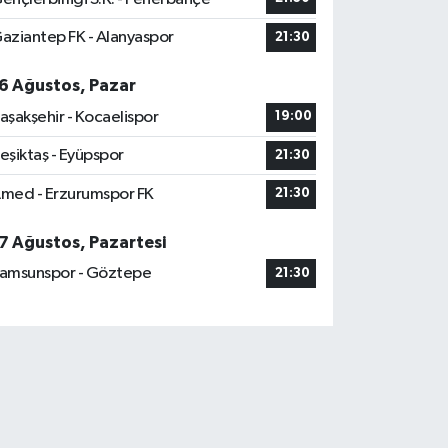
aziantep FK - Alanyaspor
21:30
6 Ağustos, Pazar
aşakşehir - Kocaelispor
19:00
eşiktaş - Eyüpspor
21:30
med - Erzurumspor FK
21:30
7 Ağustos, Pazartesi
amsunspor - Göztepe
21:30