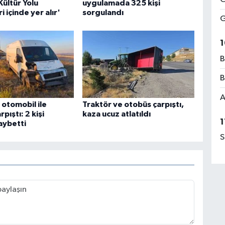
ültür Yolu
uygulamada 325 kişi
i içinde yer alır'
sorgulandı
G
1
B
B
A
 otomobil ile
Traktör ve otobüs çarpıştı,
pıştı: 2 kişi
kaza ucuz atlatıldı
1
aybetti
S