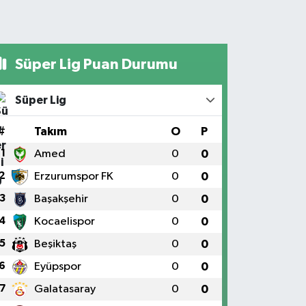
Süper Lig Puan Durumu
Süper Lig
#
Takım
O
P
1
Amed
0
0
2
Erzurumspor FK
0
0
3
Başakşehir
0
0
4
Kocaelispor
0
0
5
Beşiktaş
0
0
6
Eyüpspor
0
0
7
Galatasaray
0
0