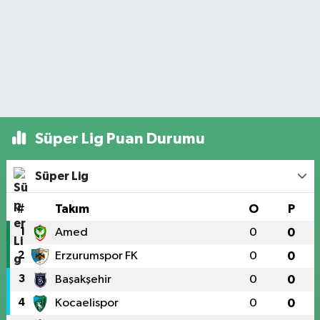
Süper Lig Puan Durumu
Süper Lig
#
Takım
O
P
1
Amed
0
0
2
Erzurumspor FK
0
0
3
Başakşehir
0
0
4
Kocaelispor
0
0