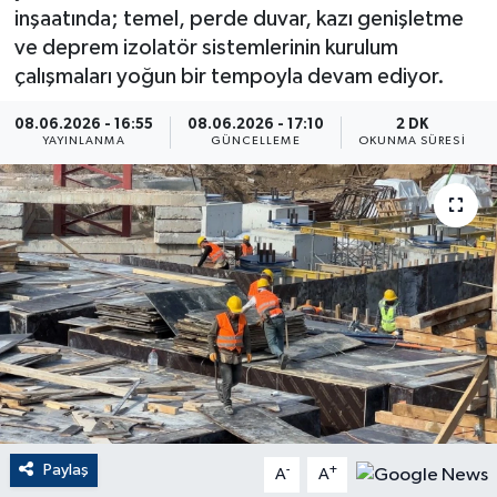
inşaatında; temel, perde duvar, kazı genişletme
ÇEVRE
ve deprem izolatör sistemlerinin kurulum
çalışmaları yoğun bir tempoyla devam ediyor.
Dış Haberler
08.06.2026 - 16:55
08.06.2026 - 17:10
2 DK
YAYINLANMA
GÜNCELLEME
OKUNMA SÜRESI
Dünya
EĞİTİM
EKONOMİ
English News
Finans
Flaş Haber
Paylaş
-
+
A
A
Gayrimenkul