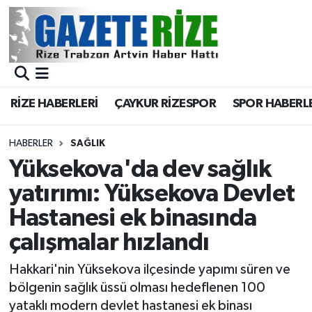
BÖLGEMİZ
Merkez Nöbetçi Eczaneler
SPOR
Merkez Hava Durumu
RİZE HABERLERİ
ÇAYKUR RİZESPOR
SPOR HABERL
Asayiş
Merkez Trafik Yoğunluk Haritası
HABERLER
SAĞLIK
Rize Jandarma Komutanlığı
Süper Lig Puan Durumu ve Fikstür
Yüksekova'da dev sağlık
yatırımı: Yüksekova Devlet
Bilim Teknoloji
Tüm Manşetler
Hastanesi ek binasında
Bölge
Son Dakika Haberleri
çalışmalar hızlandı
Advertising news
Haber Arşivi
Hakkari'nin Yüksekova ilçesinde yapımı süren ve
bölgenin sağlık üssü olması hedeflenen 100
Canlı Maç
yataklı modern devlet hastanesi ek binası