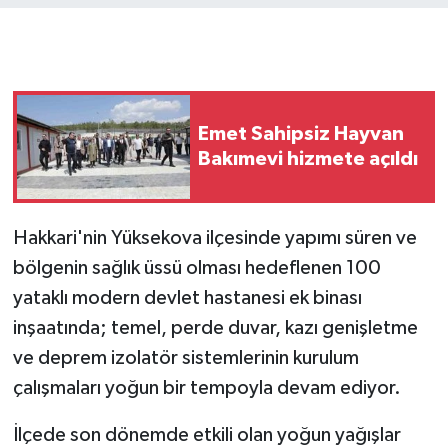
GENEL
GÜNDEM
Emet Sahipsiz Hayvan
Güvenlik
Bakımevi hizmete açıldı
HABERDE İNSAN
Hakkari'nin Yüksekova ilçesinde yapımı süren ve
İNSAN
bölgenin sağlık üssü olması hedeflenen 100
yataklı modern devlet hastanesi ek binası
İş Dünyası
inşaatında; temel, perde duvar, kazı genişletme
Jandarma
ve deprem izolatör sistemlerinin kurulum
çalışmaları yoğun bir tempoyla devam ediyor.
Kadın
İlçede son dönemde etkili olan yoğun yağışlar