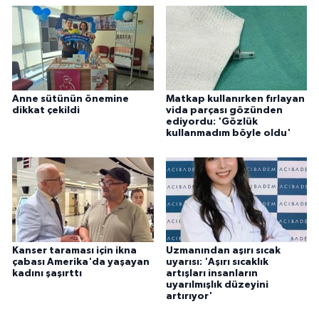
Anne sütünün önemine
Matkap kullanırken fırlayan
dikkat çekildi
vida parçası gözünden
ediyordu: 'Gözlük
kullanmadım böyle oldu'
Kanser taraması için ikna
Uzmanından aşırı sıcak
çabası Amerika'da yaşayan
uyarısı: 'Aşırı sıcaklık
kadını şaşırttı
artışları insanların
uyarılmışlık düzeyini
artırıyor'