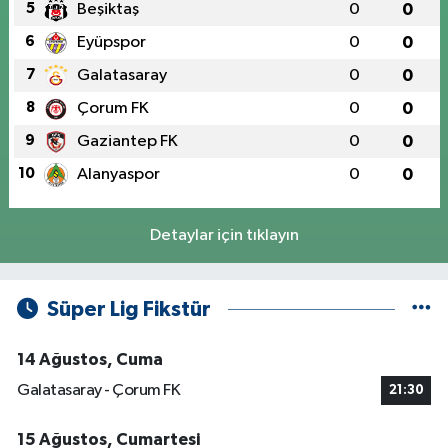
5
Beşiktaş
0
0
6
Eyüpspor
0
0
7
Galatasaray
0
0
8
Çorum FK
0
0
9
Gaziantep FK
0
0
10
Alanyaspor
0
0
Detaylar için tıklayın
Süper Lig Fikstür
14 Ağustos, Cuma
Galatasaray - Çorum FK
21:30
15 Ağustos, Cumartesi