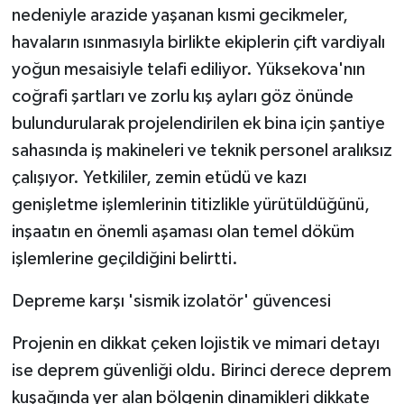
KÜLTÜR SANAT
nedeniyle arazide yaşanan kısmi gecikmeler,
havaların ısınmasıyla birlikte ekiplerin çift vardiyalı
MAGAZİN
yoğun mesaisiyle telafi ediliyor. Yüksekova'nın
coğrafi şartları ve zorlu kış ayları göz önünde
Otomobil
bulundurularak projelendirilen ek bina için şantiye
POLİTİKA
sahasında iş makineleri ve teknik personel aralıksız
çalışıyor. Yetkililer, zemin etüdü ve kazı
Sağlık
genişletme işlemlerinin titizlikle yürütüldüğünü,
inşaatın en önemli aşaması olan temel döküm
SİYASET
işlemlerine geçildiğini belirtti.
SPOR HABERLERİ
Depreme karşı 'sismik izolatör' güvencesi
TEKNOLOJİ
Projenin en dikkat çeken lojistik ve mimari detayı
ise deprem güvenliği oldu. Birinci derece deprem
Turizm
kuşağında yer alan bölgenin dinamikleri dikkate