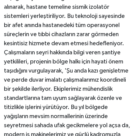
ÜLKE GÜNDEMİ
alınarak, hastane temeline sismik izolatör
sistemleri yerleştiriliyor. Bu teknoloji sayesinde
YAŞAM
bir afet anında hastanedeki tüm operasyonel
süreçlerin ve tıbbi cihazların zarar görmeden
YEREL
kesintisiz hizmete devam etmesi hedefleniyor.
Yerel Haberler
Çalışmaların seyri hakkında bilgi veren şantiye
yetkilileri, projenin bölge halkı için hayati önem
taşıdığını vurgulayarak, 'Şu anda kazı genişletme
ve perde duvar imalatı çalışmalarımız koordineli
bir şekilde ilerliyor. Ekiplerimiz mühendislik
standartlarına tam uyum sağlayarak özenle ve
titizlikle işlerini yürütüyor. Bu yıl bölgede
yağışların mevsim normallerinin üzerinde
seyretmesi sahada ufak gecikmelere yol açsa da,
modern iş makinelerimiz ve güçlü kadromuzla