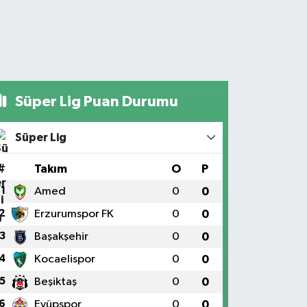
Süper Lig Puan Durumu
Süper Lig
#
Takım
O
P
1
Amed
0
0
2
Erzurumspor FK
0
0
3
Başakşehir
0
0
4
Kocaelispor
0
0
5
Beşiktaş
0
0
6
Eyüpspor
0
0