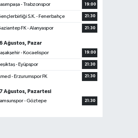
asımpaşa - Trabzonspor
19:00
ençlerbirliği S.K. - Fenerbahçe
21:30
aziantep FK - Alanyaspor
21:30
6 Ağustos, Pazar
aşakşehir - Kocaelispor
19:00
eşiktaş - Eyüpspor
21:30
med - Erzurumspor FK
21:30
7 Ağustos, Pazartesi
amsunspor - Göztepe
21:30