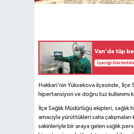
GENEL
GÜNDEM
Güvenlik
Van'da tüp be
HABERDE İNSAN
İçeriği Görüntül
İNSAN
Hakkari'nin Yüksekova ilçesinde, İlçe 
İş Dünyası
hipertansiyon ve doğru tuz kullanımı k
Jandarma
İlçe Sağlık Müdürlüğü ekipleri, sağlık
amacıyla yürüttükleri saha çalışmaları
Kadın
sakinleriyle bir araya gelen sağlık perso