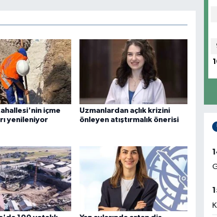
1
ahallesi'nin içme
Uzmanlardan açlık krizini
rı yenileniyor
önleyen atıştırmalık önerisi
1
G
1
K