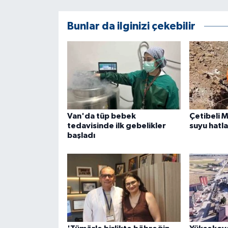
ÜLKE GÜNDEMİ
Bunlar da ilginizi çekebilir
YAŞAM
YEREL
Yerel Haberler
Van'da tüp bebek
Çetibeli M
tedavisinde ilk gebelikler
suyu hatla
başladı