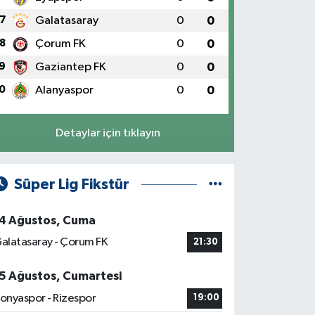
7
Galatasaray
0
0
8
Çorum FK
0
0
9
Gaziantep FK
0
0
0
Alanyaspor
0
0
Detaylar için tıklayın
Süper Lig Fikstür
4 Ağustos, Cuma
alatasaray - Çorum FK
21:30
5 Ağustos, Cumartesi
onyaspor - Rizespor
19:00