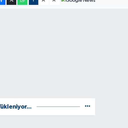
A
A
ükleniyor...