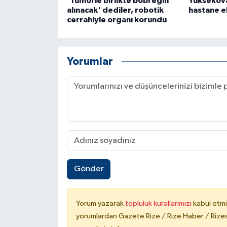
'Tümörle birlikte böbreğin
Yüksekova
alınacak' dediler, robotik
hastane ek
cerrahiyle organı korundu
Yorumlar
Gönder
Yorum yazarak
topluluk kurallarımızı
kabul etmi
yorumlardan Gazete Rize / Rize Haber / Rizesp