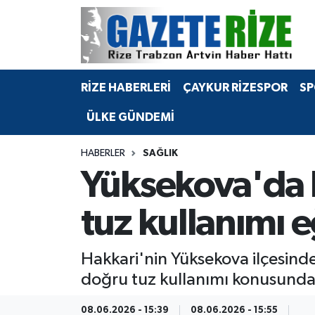
BÖLGEMİZ
Merkez Nöbetçi Eczaneler
RİZE HABERLERİ
ÇAYKUR RİZESPOR
SP
SPOR
Merkez Hava Durumu
ÜLKE GÜNDEMİ
Asayiş
Merkez Trafik Yoğunluk Haritası
HABERLER
SAĞLIK
Rize Jandarma Komutanlığı
Süper Lig Puan Durumu ve Fikstür
Yüksekova'da k
Bilim Teknoloji
Tüm Manşetler
tuz kullanımı e
Bölge
Son Dakika Haberleri
Hakkari'nin Yüksekova ilçesinde
Advertising news
Haber Arşivi
doğru tuz kullanımı konusunda f
Canlı Maç
08.06.2026 - 15:39
08.06.2026 - 15:55