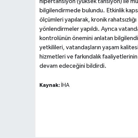
hipertansiyon (yüksek tansiyon) ile m
KÜLTÜR SANAT
bilgilendirmede bulundu. Etkinlik kaps
MAGAZİN
ölçümleri yapılarak, kronik rahatsızlığ
yönlendirmeler yapıldı. Ayrıca vatanda
Otomobil
kontrolünün önemini anlatan bilgilendir
yetkilileri, vatandaşların yaşam kalite
POLİTİKA
hizmetleri ve farkındalık faaliyetlerini
Sağlık
devam edeceğini bildirdi.
SİYASET
Kaynak:
İHA
SPOR HABERLERİ
TEKNOLOJİ
Turizm