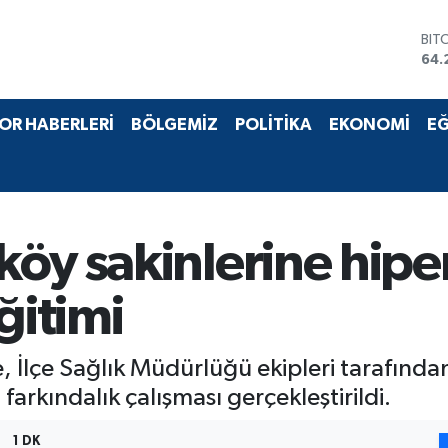
BIT
64.
DO
47,
EU
OR HABERLERİ
BÖLGEMİZ
POLİTİKA
EKONOMİ
EĞ
55,
STE
64,
GRA
657
BİS
öy sakinlerine hipe
13.
ğitimi
, İlçe Sağlık Müdürlüğü ekipleri tarafında
arkındalık çalışması gerçekleştirildi.
1 DK