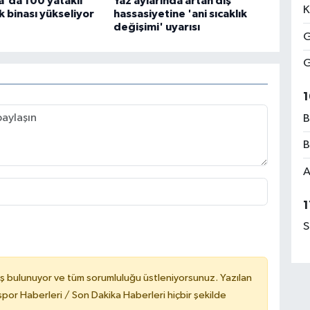
'da 100 yataklı
Yaz aylarında artan diş
K
 binası yükseliyor
hassasiyetine 'ani sıcaklık
değişimi' uyarısı
G
G
1
B
B
A
1
S
ş bulunuyor ve tüm sorumluluğu üstleniyorsunuz. Yazılan
or Haberleri / Son Dakika Haberleri hiçbir şekilde