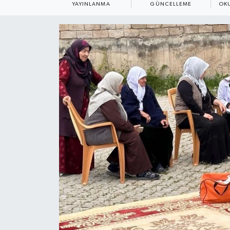
YAYINLANMA
GÜNCELLEME
OK
ÇEVRE
Dış Haberler
Dünya
EĞİTİM
EKONOMİ
English News
Finans
Flaş Haber
Gayrimenkul