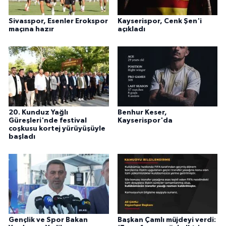
Sivasspor, Esenler Erokspor
Kayserispor, Cenk Şen'i
maçına hazır
açıkladı
20. Kunduz Yağlı
Benhur Keser,
Güreşleri'nde festival
Kayserispor'da
coşkusu kortej yürüyüşüyle
başladı
Gençlik ve Spor Bakan
Başkan Çamlı müjdeyi verdi: