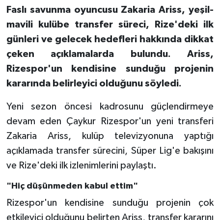
Faslı savunma oyuncusu Zakaria Ariss, yeşil-
GENEL
mavili kulübe transfer süreci, Rize'deki ilk
günleri ve gelecek hedefleri hakkında dikkat
GÜNDEM
çeken açıklamalarda bulundu. Ariss,
Rizespor'un kendisine sunduğu projenin
Güvenlik
kararında belirleyici olduğunu söyledi.
HABERDE İNSAN
Yeni sezon öncesi kadrosunu güçlendirmeye
devam eden Çaykur Rizespor'un yeni transferi
İNSAN
Zakaria Ariss, kulüp televizyonuna yaptığı
İş Dünyası
açıklamada transfer sürecini, Süper Lig'e bakışını
ve Rize'deki ilk izlenimlerini paylaştı.
Jandarma
"Hiç düşünmeden kabul ettim"
Kadın
Rizespor'un kendisine sunduğu projenin çok
etkileyici olduğunu belirten Ariss, transfer kararını