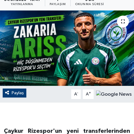
YAYINLANMA
PAYLAŞIM
OKUNMA SÜRESI
ÇEVRE
Dış Haberler
Dünya
EĞİTİM
EKONOMİ
English News
Paylaş
-
+
A
A
Finans
Flaş Haber
Çaykur Rizespor'un yeni transferlerinden
Gayrimenkul