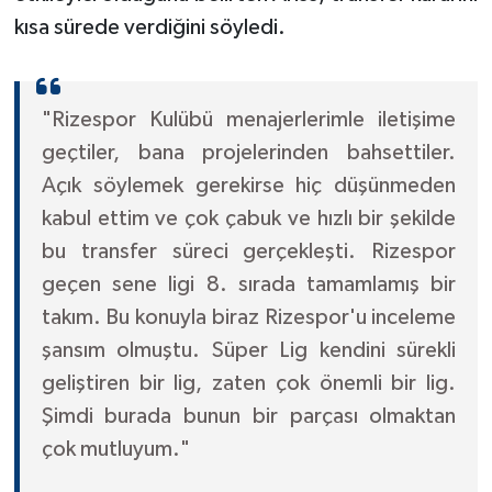
KÜLTÜR SANAT
kısa sürede verdiğini söyledi.
MAGAZİN
"Rizespor Kulübü menajerlerimle iletişime
Otomobil
geçtiler, bana projelerinden bahsettiler.
POLİTİKA
Açık söylemek gerekirse hiç düşünmeden
kabul ettim ve çok çabuk ve hızlı bir şekilde
Sağlık
bu transfer süreci gerçekleşti. Rizespor
geçen sene ligi 8. sırada tamamlamış bir
SİYASET
takım. Bu konuyla biraz Rizespor'u inceleme
SPOR HABERLERİ
şansım olmuştu. Süper Lig kendini sürekli
geliştiren bir lig, zaten çok önemli bir lig.
TEKNOLOJİ
Şimdi burada bunun bir parçası olmaktan
çok mutluyum."
Turizm