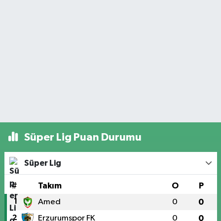
Süper Lig Puan Durumu
Süper Lig
#
Takım
O
P
1
Amed
0
0
2
Erzurumspor FK
0
0