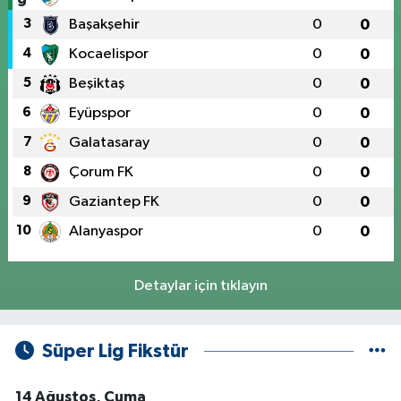
3
Başakşehir
0
0
4
Kocaelispor
0
0
5
Beşiktaş
0
0
6
Eyüpspor
0
0
7
Galatasaray
0
0
8
Çorum FK
0
0
9
Gaziantep FK
0
0
10
Alanyaspor
0
0
Detaylar için tıklayın
Süper Lig Fikstür
14 Ağustos, Cuma