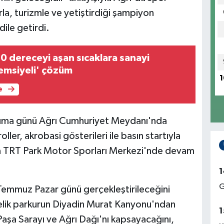
rla, turizmle ve yetiştirdiği şampiyon
dile getirdi.
 dereceyi aşan sıcaklara sanayi
emsiyeli' çözüm
1
e
uma günü Ağrı Cumhuriyet Meydanı'nda
oller, akrobasi gösterileri ile basın startıyla
da TRT Park Motor Sporları Merkezi'nde devam
1
G
 Temmuz Pazar günü gerçekleştirileceğini
relik parkurun Diyadin Murat Kanyonu'ndan
1
Paşa Sarayı ve Ağrı Dağı'nı kapsayacağını,