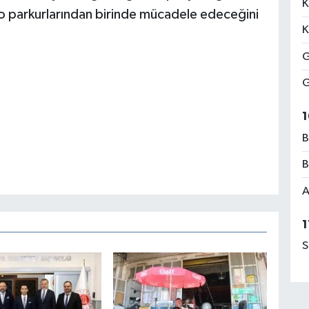
K
ro parkurlarından birinde mücadele edeceğini
K
G
G
1
B
B
A
1
S