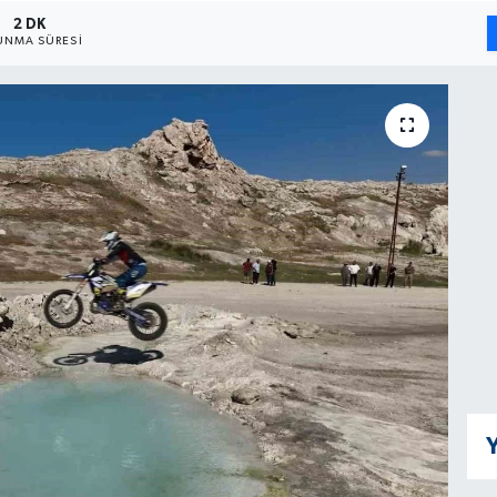
2 DK
UNMA SÜRESI
Y