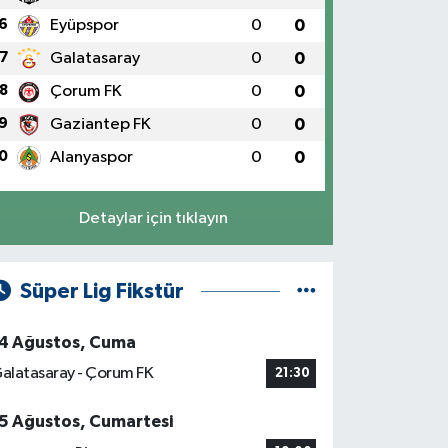
6
Eyüpspor
0
0
7
Galatasaray
0
0
8
Çorum FK
0
0
9
Gaziantep FK
0
0
0
Alanyaspor
0
0
Detaylar için tıklayın
Süper Lig Fikstür
4 Ağustos, Cuma
alatasaray - Çorum FK
21:30
5 Ağustos, Cumartesi