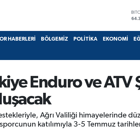
DO
47,
EU
55,
STE
OR HABERLERİ
BÖLGEMİZ
POLİTİKA
EKONOMİ
EĞ
64,
GRA
657
BİS
13.
BIT
rkiye Enduro ve ATV
64.
uluşacak
stekleriyle, Ağrı Valiliği himayelerinde d
sporcunun katılımıyla 3-5 Temmuz tarihler