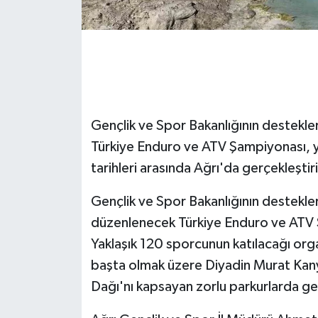
GENEL
GÜNDEM
Güvenlik
Gençlik ve Spor Bakanlığının destekler
HABERDE İNSAN
Türkiye Enduro ve ATV Şampiyonası, y
tarihleri arasında Ağrı'da gerçekleştir
İNSAN
Gençlik ve Spor Bakanlığının destekleri
İş Dünyası
düzenlenecek Türkiye Enduro ve ATV Ş
Yaklaşık 120 sporcunun katılacağı or
Jandarma
başta olmak üzere Diyadin Murat Kany
Dağı'nı kapsayan zorlu parkurlarda ge
Kadın