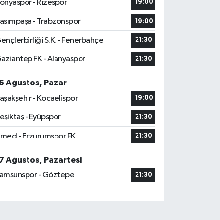
onyaspor - Rizespor
19:00
asımpaşa - Trabzonspor
19:00
ençlerbirliği S.K. - Fenerbahçe
21:30
aziantep FK - Alanyaspor
21:30
6 Ağustos, Pazar
aşakşehir - Kocaelispor
19:00
eşiktaş - Eyüpspor
21:30
med - Erzurumspor FK
21:30
7 Ağustos, Pazartesi
amsunspor - Göztepe
21:30