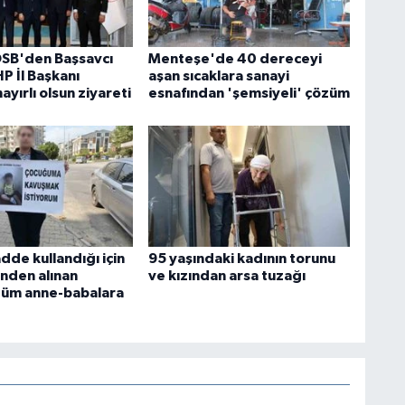
SB'den Başsavcı
Menteşe'de 40 dereceyi
HP İl Başkanı
aşan sıcaklara sanayi
ayırlı olsun ziyareti
esnafından 'şemsiyeli' çözüm
dde kullandığı için
95 yaşındaki kadının torunu
inden alınan
ve kızından arsa tuzağı
tüm anne-babalara