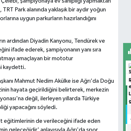
 Çelebi, şampiyonaya ev sahipliği yapmaktan
, TRT Park alanında yaklaşık bir aydır yoğun
larına uygun parkurların hazırlandığını
ların ardından Diyadin Kanyonu, Tendürek ve
ni ifade ederek, şampiyonanın yanı sıra
tanıtmayı amaçlayan bir mototur
 kaydetti.
aşkanı Mahmut Nedim Akülke ise Ağrı'da Doğu
nin hayata geçirildiğini belirterek, merkezin
nası'na değil, ilerleyen yıllarda Türkiye
iği yapacağını söyledi.
eğitimlerinin de verileceğini ifade eden
in geleceğidir' anlayışıyla Ağrı'da spor