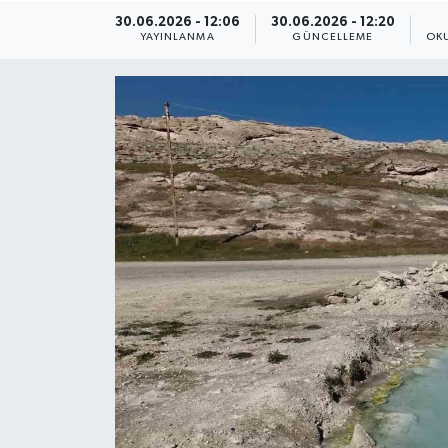
30.06.2026 - 12:06
30.06.2026 - 12:20
ÇEVRE
YAYINLANMA
GÜNCELLEME
OK
Dış Haberler
Dünya
EĞİTİM
EKONOMİ
English News
Finans
Flaş Haber
Gayrimenkul