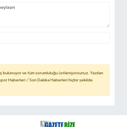
ş bulunuyor ve tüm sorumluluğu üstleniyorsunuz. Yazılan
or Haberleri / Son Dakika Haberleri hiçbir şekilde