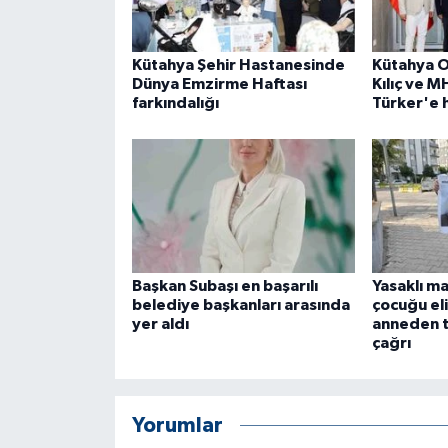
Kütahya Şehir Hastanesinde
Kütahya O
Dünya Emzirme Haftası
Kılıç ve M
farkındalığı
Türker'e h
Başkan Subaşı en başarılı
Yasaklı ma
belediye başkanları arasında
çocuğu el
yer aldı
anneden 
çağrı
Yorumlar