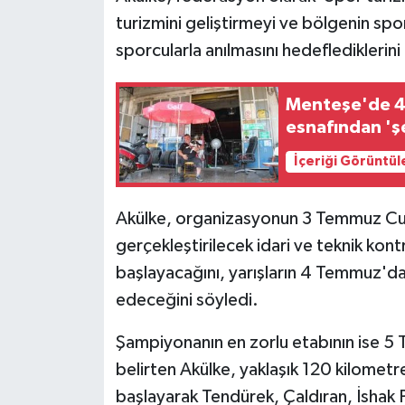
ÜLKE GÜNDEMİ
turizmini geliştirmeyi ve bölgenin spo
sporcularla anılmasını hedeflediklerini 
YAŞAM
Menteşe'de 40
YEREL
esnafından 'ş
Yerel Haberler
İçeriği Görüntül
Akülke, organizasyonun 3 Temmuz C
gerçekleştirilecek idari ve teknik kontr
başlayacağını, yarışların 4 Temmuz'
edeceğini söyledi.
Şampiyonanın en zorlu etabının ise 5
belirten Akülke, yaklaşık 120 kilomet
başlayarak Tendürek, Çaldıran, İshak 