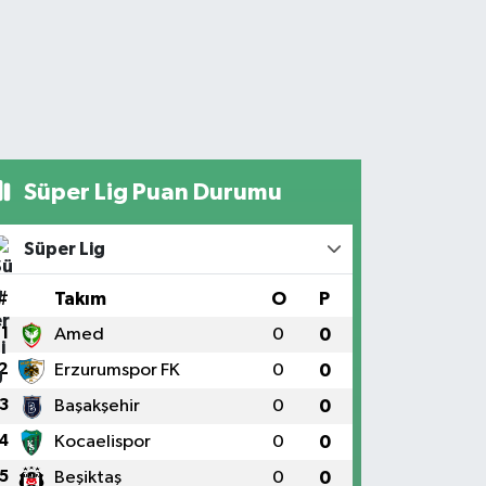
Süper Lig Puan Durumu
Süper Lig
#
Takım
O
P
1
Amed
0
0
2
Erzurumspor FK
0
0
3
Başakşehir
0
0
4
Kocaelispor
0
0
5
Beşiktaş
0
0