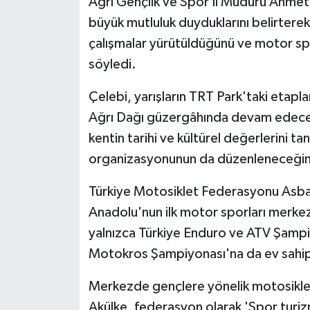
Ağrı Gençlik ve Spor İl Müdürü Ahmet
KÜLTÜR SANAT
büyük mutluluk duyduklarını belirterek
MAGAZİN
çalışmalar yürütüldüğünü ve motor spor
söyledi.
Otomobil
Çelebi, yarışların TRT Park'taki etap
POLİTİKA
Ağrı Dağı güzergâhında devam edeceği
kentin tarihi ve kültürel değerlerini 
Sağlık
organizasyonunun da düzenleneceğini
SİYASET
Türkiye Motosiklet Federasyonu Asb
Anadolu'nun ilk motor sporları merkezi
SPOR HABERLERİ
yalnızca Türkiye Enduro ve ATV Şampiyo
TEKNOLOJİ
Motokros Şampiyonası'na da ev sahipl
Merkezde gençlere yönelik motosiklet 
Turizm
Akülke, federasyon olarak 'Spor turizm