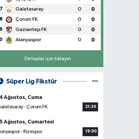
7
Galatasaray
0
0
8
Çorum FK
0
0
9
Gaziantep FK
0
0
0
Alanyaspor
0
0
Detaylar için tıklayın
Süper Lig Fikstür
4 Ağustos, Cuma
alatasaray - Çorum FK
21:30
5 Ağustos, Cumartesi
onyaspor - Rizespor
19:00