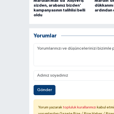
Mardian Mall'da 'Alışveriş
Mardin'de
ÜLKE GÜNDEMİ
sizden, arabanız bizden'
dükkanını
kampanyasının talihlisi belli
ardından 
oldu
YAŞAM
YEREL
Yorumlar
Yerel Haberler
Gönder
Yorum yazarak
topluluk kurallarımızı
kabul etmi
yorumlardan Gazete Rize / Rize Haber / Rizesp