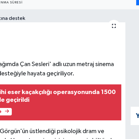
NMA SÜRESI
ğımda Çan Sesleri' adlı uzun metraj sinema
esteğiyle hayata geçiriliyor.
ihi eser kaçakçılığı operasyonunda 1500
le geçirildi
e
Y
 Görgün'ün üstlendiği psikolojik dram ve