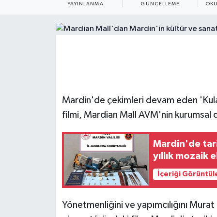
YAYINLANMA
GÜNCELLEME
OKU
ÇEVRE
Dış Haberler
Dünya
EĞİTİM
Mardin'de çekimleri devam eden 'Kula
filmi, Mardian Mall AVM'nin kurumsal d
EKONOMİ
English News
Mardin'de tar
yıllık mozaik e
Finans
İçeriği Görüntül
Flaş Haber
Yönetmenliğini ve yapımcılığını Murat
Gayrimenkul