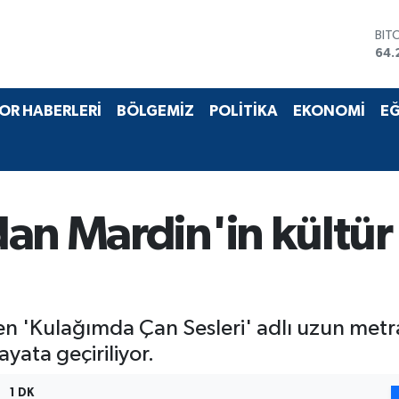
BIT
64.
DO
47,
EU
OR HABERLERİ
BÖLGEMİZ
POLİTİKA
EKONOMİ
EĞ
55,
STE
64,
GRA
657
BİS
an Mardin'in kültür
13.
 'Kulağımda Çan Sesleri' adlı uzun metra
yata geçiriliyor.
1 DK