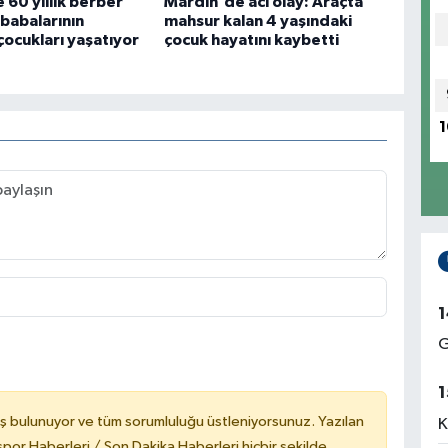
 60 yıllık berber
Mardin'de acı olay: Araçta
 babalarının
mahsur kalan 4 yaşındaki
çocukları yaşatıyor
çocuk hayatını kaybetti
1
1
G
1
ş bulunuyor ve tüm sorumluluğu üstleniyorsunuz. Yazılan
K
or Haberleri / Son Dakika Haberleri hiçbir şekilde