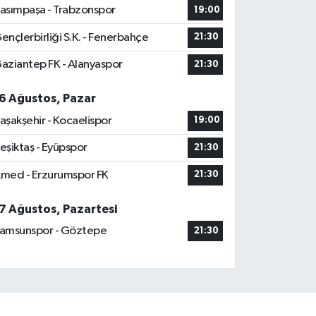
asımpaşa - Trabzonspor
19:00
ençlerbirliği S.K. - Fenerbahçe
21:30
aziantep FK - Alanyaspor
21:30
6 Ağustos, Pazar
aşakşehir - Kocaelispor
19:00
eşiktaş - Eyüpspor
21:30
med - Erzurumspor FK
21:30
7 Ağustos, Pazartesi
amsunspor - Göztepe
21:30