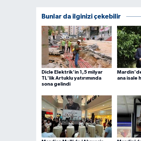
KÜLTÜR SANAT
Bunlar da ilginizi çekebilir
MAGAZİN
Otomobil
POLİTİKA
Sağlık
Dicle Elektrik'in 1,5 milyar
Mardin'de 
TL'lik Artuklu yatırımında
ana isale 
SİYASET
sona gelindi
SPOR HABERLERİ
TEKNOLOJİ
Turizm