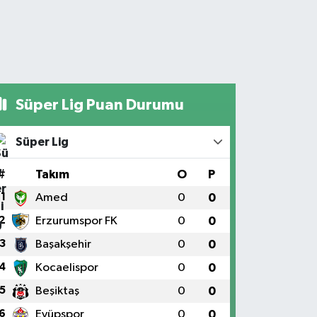
Süper Lig Puan Durumu
Süper Lig
#
Takım
O
P
1
Amed
0
0
2
Erzurumspor FK
0
0
3
Başakşehir
0
0
4
Kocaelispor
0
0
5
Beşiktaş
0
0
6
Eyüpspor
0
0