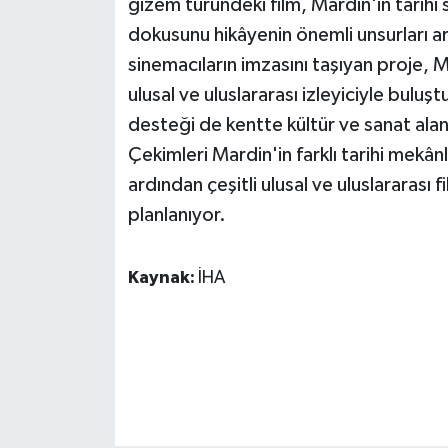
gizem türündeki film, Mardin'in tarihi s
dokusunu hikâyenin önemli unsurları 
GENEL
sinemacıların imzasını taşıyan proje, Ma
ulusal ve uluslararası izleyiciyle bul
GÜNDEM
desteği de kentte kültür ve sanat alan
Güvenlik
Çekimleri Mardin'in farklı tarihi mekâ
ardından çeşitli ulusal ve uluslararası f
HABERDE İNSAN
planlanıyor.
İNSAN
Kaynak:
İHA
İş Dünyası
Jandarma
Kadın