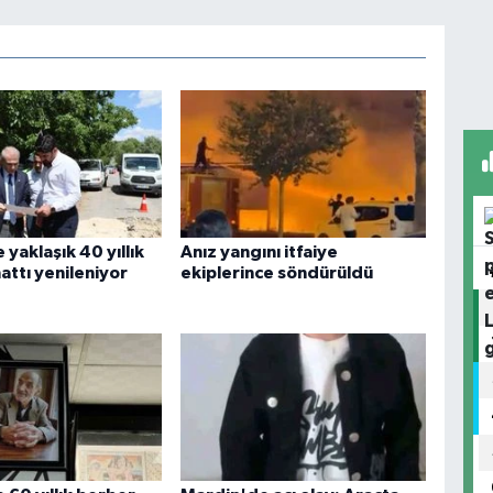
yaklaşık 40 yıllık
Anız yangını itfaiye
hattı yenileniyor
ekiplerince söndürüldü