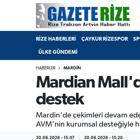
BÖLGEMİZ
Merkez Nöbetçi Eczaneler
RİZE HABERLERİ
ÇAYKUR RİZESPOR
SP
SPOR
Merkez Hava Durumu
ÜLKE GÜNDEMİ
Asayiş
Merkez Trafik Yoğunluk Haritası
HABERLER
MARDIN
Rize Jandarma Komutanlığı
Süper Lig Puan Durumu ve Fikstür
Mardian Mall'd
Bilim Teknoloji
Tüm Manşetler
destek
Bölge
Son Dakika Haberleri
Mardin'de çekimleri devam eden
Advertising news
Haber Arşivi
AVM'nin kurumsal desteğiyle ha
Canlı Maç
30.06.2026 - 15:07
30.06.2026 - 15:20