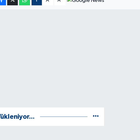
A
A
ükleniyor...