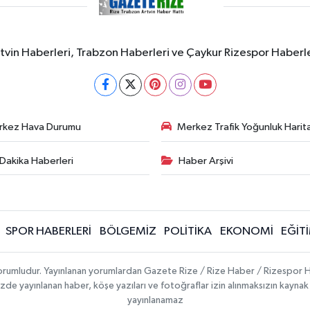
rtvin Haberleri, Trabzon Haberleri ve Çaykur Rizespor Haberl
rkez Hava Durumu
Merkez Trafik Yoğunluk Harita
Dakika Haberleri
Haber Arşivi
SPOR HABERLERİ
BÖLGEMİZ
POLİTİKA
EKONOMİ
EĞİT
 sorumludur. Yayınlanan yorumlardan Gazete Rize / Rize Haber / Rizespor H
temizde yayınlanan haber, köşe yazıları ve fotoğraflar izin alınmaksızın kayn
yayınlanamaz