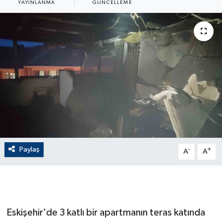
YAYINLANMA
GÜNCELLEME
ÇEVRE
Dış Haberler
Dünya
EĞİTİM
EKONOMİ
English News
Paylaş
-
+
A
A
Finans
Flaş Haber
Eskişehir'de 3 katlı bir apartmanın teras katında
Gayrimenkul