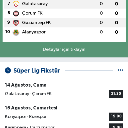
7
Galatasaray
0
0
8
Çorum FK
0
0
9
Gaziantep FK
0
0
10
Alanyaspor
0
0
Detaylar için tıklayın
Süper Lig Fikstür
14 Ağustos, Cuma
Galatasaray - Çorum FK
21:30
15 Ağustos, Cumartesi
Konyaspor - Rizespor
19:00
Kasımpaşa - Trabzonspor
19:00