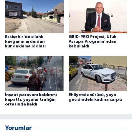
ÜLKE GÜNDEMİ
YAŞAM
YEREL
Eskişehir'de silahlı
GRID-PRO Projesi, Ufuk
kavganın ardından
Avrupa Programı'ndan
kundaklama iddiası
kabul aldı
Yerel Haberler
İnşaat paravanı kaldırımı
Ehliyetsiz sürücü, yaya
kapattı, yayalar trafiğin
geçidindeki kadına çarptı
ortasında kaldı
Yorumlar