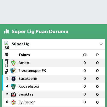
Süper Lig Puan Durumu
Süper Lig
#
Takım
O
P
1
Amed
0
0
2
Erzurumspor FK
0
0
3
Başakşehir
0
0
4
Kocaelispor
0
0
5
Beşiktaş
0
0
6
Eyüpspor
0
0