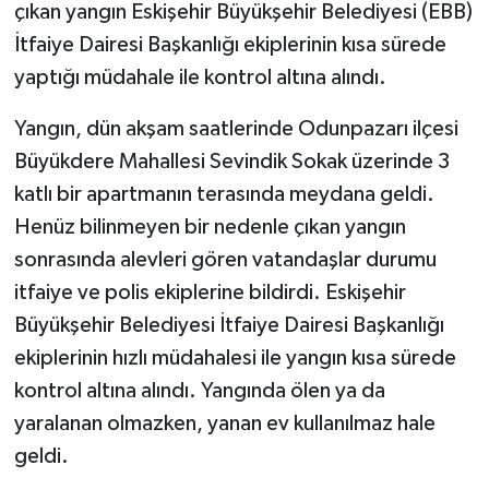
çıkan yangın Eskişehir Büyükşehir Belediyesi (EBB)
İtfaiye Dairesi Başkanlığı ekiplerinin kısa sürede
GENEL
yaptığı müdahale ile kontrol altına alındı.
GÜNDEM
Yangın, dün akşam saatlerinde Odunpazarı ilçesi
Büyükdere Mahallesi Sevindik Sokak üzerinde 3
Güvenlik
katlı bir apartmanın terasında meydana geldi.
HABERDE İNSAN
Henüz bilinmeyen bir nedenle çıkan yangın
sonrasında alevleri gören vatandaşlar durumu
İNSAN
itfaiye ve polis ekiplerine bildirdi. Eskişehir
Büyükşehir Belediyesi İtfaiye Dairesi Başkanlığı
İş Dünyası
ekiplerinin hızlı müdahalesi ile yangın kısa sürede
Jandarma
kontrol altına alındı. Yangında ölen ya da
yaralanan olmazken, yanan ev kullanılmaz hale
Kadın
geldi.