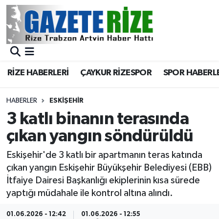
BÖLGEMİZ
Merkez Nöbetçi Eczaneler
SPOR
Merkez Hava Durumu
RİZE HABERLERİ
ÇAYKUR RİZESPOR
SPOR HABERL
Asayiş
Merkez Trafik Yoğunluk Haritası
HABERLER
ESKIŞEHIR
Rize Jandarma Komutanlığı
Süper Lig Puan Durumu ve Fikstür
3 katlı binanın terasında
çıkan yangın söndürüldü
Bilim Teknoloji
Tüm Manşetler
Eskişehir'de 3 katlı bir apartmanın teras katında
Bölge
Son Dakika Haberleri
çıkan yangın Eskişehir Büyükşehir Belediyesi (EBB)
İtfaiye Dairesi Başkanlığı ekiplerinin kısa sürede
Advertising news
Haber Arşivi
yaptığı müdahale ile kontrol altına alındı.
Canlı Maç
01.06.2026 - 12:42
01.06.2026 - 12:55