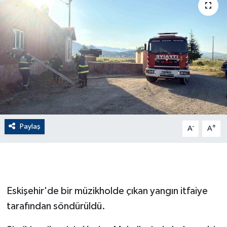
ÇEVRE
Dış Haberler
Dünya
EĞİTİM
EKONOMİ
Paylaş
-
+
A
A
English News
Finans
Eskişehir'de bir müzikholde çıkan yangın itfaiye
Flaş Haber
tarafından söndürüldü.
Gayrimenkul