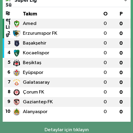
Süper Lig
#
Takım
O
P
1
Amed
0
0
2
Erzurumspor FK
0
0
3
Başakşehir
0
0
4
Kocaelispor
0
0
5
Beşiktaş
0
0
6
Eyüpspor
0
0
7
Galatasaray
0
0
8
Çorum FK
0
0
9
Gaziantep FK
0
0
10
Alanyaspor
0
0
Detaylar için tıklayın