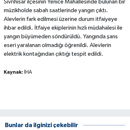
Sivrihisar ilçesinin Yenice Mahallesinde bulunan bir
müzikholde sabah saatlerinde yangın çıktı.
GENEL
Alevlerin fark edilmesi üzerine durum itfaiyeye
ihbar edildi. İtfaiye ekiplerinin hızlı müdahalesi ile
GÜNDEM
yangın büyümeden söndürüldü. Yangında şans
Güvenlik
eseri yaralanan olmadığı öğrenildi. Alevlerin
elektrik kontağından çıktığı tespit edildi.
HABERDE İNSAN
Kaynak:
İHA
İNSAN
İş Dünyası
Jandarma
Kadın
Bunlar da ilginizi çekebilir