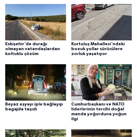
KÜLTÜR SANAT
MAGAZİN
Otomobil
Eskişehir'de durağı
Kurtuluş Mahallesi'ndeki
POLİTİKA
olmayan vatandaşlardan
bozuk yollar sürücülere
koltuklu çözüm
zorluk yaşatıyor
Sağlık
SİYASET
SPOR HABERLERİ
Beyaz eşyayı iple bağlayıp
Cumhurbaşkanı ve NATO
bagajda taşıdı
liderlerinin tercihi doğal
TEKNOLOJİ
manda yoğurduna yoğun
ilgi
Turizm