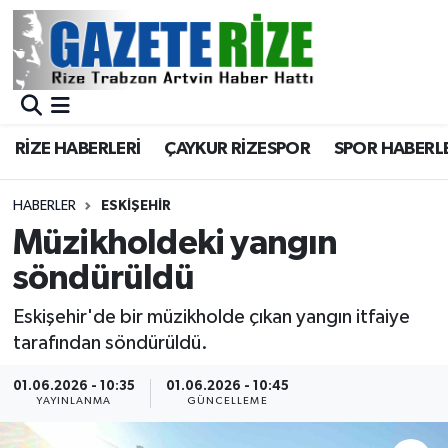
BÖLGEMİZ
Merkez Nöbetçi Eczaneler
SPOR
Merkez Hava Durumu
RİZE HABERLERİ
ÇAYKUR RİZESPOR
SPOR HABERL
Asayiş
Merkez Trafik Yoğunluk Haritası
HABERLER
ESKIŞEHIR
Rize Jandarma Komutanlığı
Süper Lig Puan Durumu ve Fikstür
Müzikholdeki yangın
söndürüldü
Bilim Teknoloji
Tüm Manşetler
Eskişehir'de bir müzikholde çıkan yangın itfaiye
Bölge
Son Dakika Haberleri
tarafından söndürüldü.
Advertising news
Haber Arşivi
01.06.2026 - 10:35
01.06.2026 - 10:45
YAYINLANMA
GÜNCELLEME
Canlı Maç