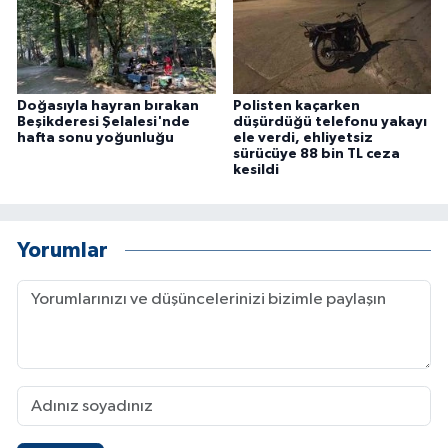
ÜLKE GÜNDEMİ
YAŞAM
Doğasıyla hayran bırakan
Polisten kaçarken
YEREL
Beşikderesi Şelalesi'nde
düşürdüğü telefonu yakayı
hafta sonu yoğunluğu
ele verdi, ehliyetsiz
sürücüye 88 bin TL ceza
Yerel Haberler
kesildi
Yorumlar