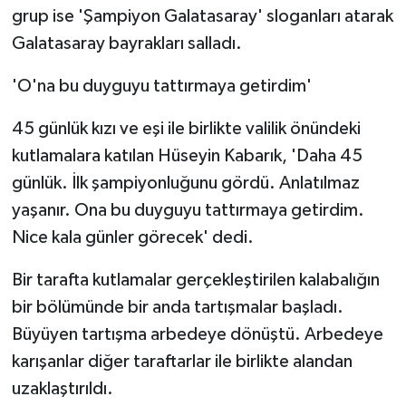
KÜLTÜR SANAT
grup ise 'Şampiyon Galatasaray' sloganları atarak
Galatasaray bayrakları salladı.
MAGAZİN
'O'na bu duyguyu tattırmaya getirdim'
Otomobil
45 günlük kızı ve eşi ile birlikte valilik önündeki
POLİTİKA
kutlamalara katılan Hüseyin Kabarık, 'Daha 45
günlük. İlk şampiyonluğunu gördü. Anlatılmaz
Sağlık
yaşanır. Ona bu duyguyu tattırmaya getirdim.
Nice kala günler görecek' dedi.
SİYASET
Bir tarafta kutlamalar gerçekleştirilen kalabalığın
SPOR HABERLERİ
bir bölümünde bir anda tartışmalar başladı.
TEKNOLOJİ
Büyüyen tartışma arbedeye dönüştü. Arbedeye
karışanlar diğer taraftarlar ile birlikte alandan
Turizm
uzaklaştırıldı.