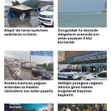
Alaplı'da tarım işçilerinin
Zonguldak'ta denizde
çadırlarını su bastı
dalgaların arasında zor
anlar yaşayan 5 kişi
kurtarıldı
Aniden bastıran yağışın
Valiliğin yasağına rağmen
ardından su baskını
denize giren hakem
sürücülere zor anlar yaşattı
boğularak hayatını
kaybetti