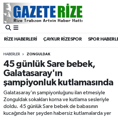
BÖLGEMİZ
Merkez Nöbetçi Eczaneler
SPOR
Merkez Hava Durumu
RİZE HABERLERİ
ÇAYKUR RİZESPOR
SPOR HABERL
Asayiş
Merkez Trafik Yoğunluk Haritası
HABERLER
ZONGULDAK
Rize Jandarma Komutanlığı
Süper Lig Puan Durumu ve Fikstür
45 günlük Sare bebek,
Galatasaray'ın
Bilim Teknoloji
Tüm Manşetler
şampiyonluk kutlamasında
Bölge
Son Dakika Haberleri
Galatasaray'ın şampiyonluğunu ilan etmesiyle
Zonguldak sokakları korna ve kutlama sesleriyle
Advertising news
Haber Arşivi
doldu. 45 günlük Sare bebek de babasının
kucağında her şeyden habersiz kutlamalarda yer
Canlı Maç