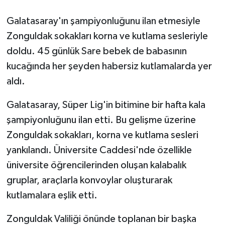
Galatasaray'ın şampiyonluğunu ilan etmesiyle
GENEL
Zonguldak sokakları korna ve kutlama sesleriyle
GÜNDEM
doldu. 45 günlük Sare bebek de babasının
kucağında her şeyden habersiz kutlamalarda yer
Güvenlik
aldı.
HABERDE İNSAN
Galatasaray, Süper Lig'in bitimine bir hafta kala
şampiyonluğunu ilan etti. Bu gelişme üzerine
İNSAN
Zonguldak sokakları, korna ve kutlama sesleri
yankılandı. Üniversite Caddesi'nde özellikle
İş Dünyası
üniversite öğrencilerinden oluşan kalabalık
Jandarma
gruplar, araçlarla konvoylar oluşturarak
kutlamalara eşlik etti.
Kadın
Zonguldak Valiliği önünde toplanan bir başka