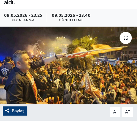
aldı.
ÇEVRE
09.05.2026 - 23:25
09.05.2026 - 23:40
YAYINLANMA
GÜNCELLEME
Dış Haberler
Dünya
EĞİTİM
EKONOMİ
English News
Finans
Paylaş
-
+
A
A
Flaş Haber
Gayrimenkul