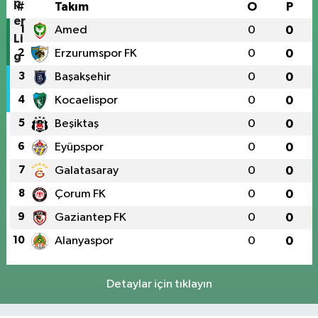
#
Takım
O
P
1
Amed
0
0
2
Erzurumspor FK
0
0
3
Başakşehir
0
0
4
Kocaelispor
0
0
5
Beşiktaş
0
0
6
Eyüpspor
0
0
7
Galatasaray
0
0
8
Çorum FK
0
0
9
Gaziantep FK
0
0
10
Alanyaspor
0
0
Detaylar için tıklayın