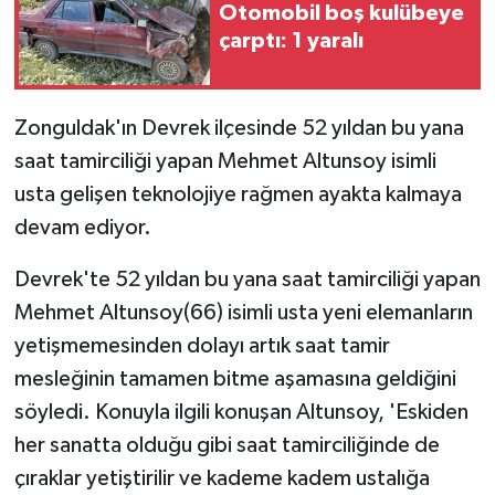
Otomobil boş kulübeye
çarptı: 1 yaralı
GENEL
GÜNDEM
Zonguldak'ın Devrek ilçesinde 52 yıldan bu yana
saat tamirciliği yapan Mehmet Altunsoy isimli
Güvenlik
usta gelişen teknolojiye rağmen ayakta kalmaya
HABERDE İNSAN
devam ediyor.
İNSAN
Devrek'te 52 yıldan bu yana saat tamirciliği yapan
Mehmet Altunsoy(66) isimli usta yeni elemanların
İş Dünyası
yetişmemesinden dolayı artık saat tamir
mesleğinin tamamen bitme aşamasına geldiğini
Jandarma
söyledi. Konuyla ilgili konuşan Altunsoy, 'Eskiden
her sanatta olduğu gibi saat tamirciliğinde de
Kadın
çıraklar yetiştirilir ve kademe kadem ustalığa