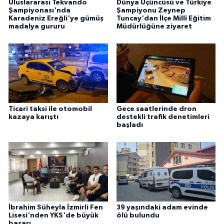
Uluslararası Tekvando
Dünya Üçüncüsü ve Türkiye
Şampiyonası'nda
Şampiyonu Zeynep
Karadeniz Ereğli'ye gümüş
Tuncay'dan İlçe Millî Eğitim
madalya gururu
Müdürlüğüne ziyaret
Ticari taksi ile otomobil
Gece saatlerinde dron
kazaya karıştı
destekli trafik denetimleri
başladı
İbrahim Süheyla İzmirli Fen
39 yaşındaki adam evinde
Lisesi'nden YKS'de büyük
ölü bulundu
başarı