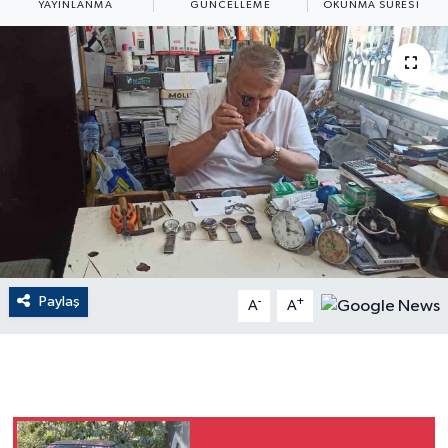
YAYINLANMA
GÜNCELLEME
OKUNMA SÜRESI
ÇEVRE
Dış Haberler
Dünya
EĞİTİM
EKONOMİ
English News
Paylaş
-
+
A
A
Finans
Flaş Haber
Gayrimenkul