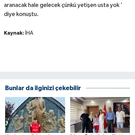
aranacak hale gelecek çünkü yetişen usta yok '
ÜLKE GÜNDEMİ
diye konuştu.
YAŞAM
Kaynak:
İHA
YEREL
Yerel Haberler
Bunlar da ilginizi çekebilir