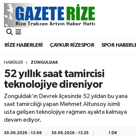
BÖLGEMİZ
Merkez Nöbetçi Eczaneler
SPOR
Merkez Hava Durumu
RİZE HABERLERİ
ÇAYKUR RİZESPOR
SPOR HABERL
Asayiş
Merkez Trafik Yoğunluk Haritası
HABERLER
ZONGULDAK
Rize Jandarma Komutanlığı
Süper Lig Puan Durumu ve Fikstür
52 yıllık saat tamircisi
teknolojiye direniyor
Bilim Teknoloji
Tüm Manşetler
Zonguldak'ın Devrek ilçesinde 52 yıldan bu yana
Bölge
Son Dakika Haberleri
saat tamirciliği yapan Mehmet Altunsoy isimli
usta gelişen teknolojiye rağmen ayakta kalmaya
Advertising news
Haber Arşivi
devam ediyor.
Canlı Maç
30.06.2026 - 13:06
30.06.2026 - 13:25
1 DK