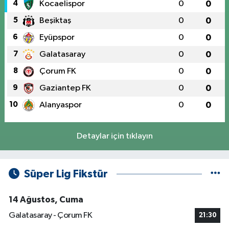
4
Kocaelispor
0
0
5
Beşiktaş
0
0
6
Eyüpspor
0
0
7
Galatasaray
0
0
8
Çorum FK
0
0
9
Gaziantep FK
0
0
10
Alanyaspor
0
0
Detaylar için tıklayın
Süper Lig Fikstür
14 Ağustos, Cuma
Galatasaray - Çorum FK
21:30