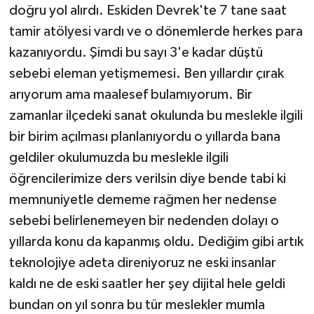
KÜLTÜR SANAT
doğru yol alırdı. Eskiden Devrek'te 7 tane saat
tamir atölyesi vardı ve o dönemlerde herkes para
MAGAZİN
kazanıyordu. Şimdi bu sayı 3'e kadar düştü
sebebi eleman yetişmemesi. Ben yıllardır çırak
Otomobil
arıyorum ama maalesef bulamıyorum. Bir
POLİTİKA
zamanlar ilçedeki sanat okulunda bu meslekle ilgili
bir birim açılması planlanıyordu o yıllarda bana
Sağlık
geldiler okulumuzda bu meslekle ilgili
öğrencilerimize ders verilsin diye bende tabi ki
SİYASET
memnuniyetle dememe rağmen her nedense
SPOR HABERLERİ
sebebi belirlenemeyen bir nedenden dolayı o
yıllarda konu da kapanmış oldu. Dediğim gibi artık
TEKNOLOJİ
teknolojiye adeta direniyoruz ne eski insanlar
kaldı ne de eski saatler her şey dijital hele geldi
Turizm
bundan on yıl sonra bu tür meslekler mumla