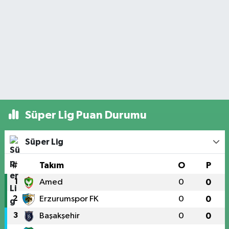
Süper Lig Puan Durumu
Süper Lig
#
Takım
O
P
1
Amed
0
0
2
Erzurumspor FK
0
0
3
Başakşehir
0
0