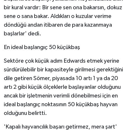
ÜLKE GÜNDEMİ
bir kural vardır: Bir sene sen ona bakarsın, dokuz
sene o sana bakar. Aldıkları o kuzular verime
YAŞAM
döndüğü andan itibaren de para kazanmaya
başlarlar' dedi.
YEREL
En ideal başlangıç 50 küçükbaş
Yerel Haberler
Sektöre çok küçük adım Edwards etmek yerine
sürdürülebilir bir kapasiteyle girilmesi gerektiğini
dile getiren Sömer, piyasada 10 artı 1 ya da 20
artı 2 gibi küçük ölçeklerle başlayanlar olduğunu
ancak bir işletmenin verimli dönebilmesi için en
ideal başlangıç noktasının 50 küçükbaş hayvan
olduğunu belirtti.
'Kapalı hayvancılık başarı getirmez, mera şart'