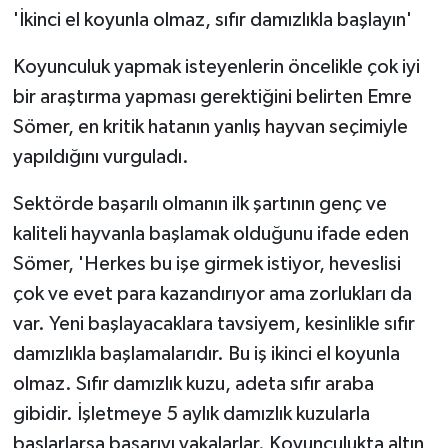
KÜLTÜR SANAT
'İkinci el koyunla olmaz, sıfır damızlıkla başlayın'
MAGAZİN
Koyunculuk yapmak isteyenlerin öncelikle çok iyi
bir araştırma yapması gerektiğini belirten Emre
Otomobil
Sömer, en kritik hatanın yanlış hayvan seçimiyle
yapıldığını vurguladı.
POLİTİKA
Sektörde başarılı olmanın ilk şartının genç ve
Sağlık
kaliteli hayvanla başlamak olduğunu ifade eden
SİYASET
Sömer, 'Herkes bu işe girmek istiyor, heveslisi
çok ve evet para kazandırıyor ama zorlukları da
SPOR HABERLERİ
var. Yeni başlayacaklara tavsiyem, kesinlikle sıfır
damızlıkla başlamalarıdır. Bu iş ikinci el koyunla
TEKNOLOJİ
olmaz. Sıfır damızlık kuzu, adeta sıfır araba
gibidir. İşletmeye 5 aylık damızlık kuzularla
Turizm
başlarlarsa başarıyı yakalarlar. Koyunculukta altın