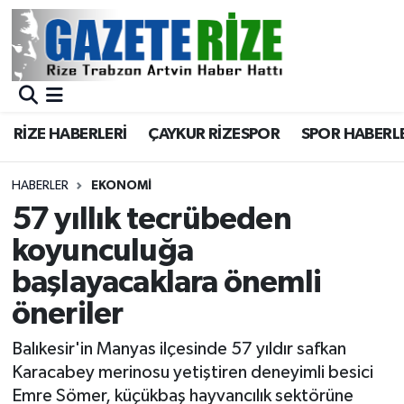
BÖLGEMİZ
Merkez Nöbetçi Eczaneler
SPOR
Merkez Hava Durumu
RİZE HABERLERİ
ÇAYKUR RİZESPOR
SPOR HABERL
Asayiş
Merkez Trafik Yoğunluk Haritası
HABERLER
EKONOMİ
Rize Jandarma Komutanlığı
Süper Lig Puan Durumu ve Fikstür
57 yıllık tecrübeden
koyunculuğa
Bilim Teknoloji
Tüm Manşetler
başlayacaklara önemli
Bölge
Son Dakika Haberleri
öneriler
Advertising news
Haber Arşivi
Balıkesir'in Manyas ilçesinde 57 yıldır safkan
Karacabey merinosu yetiştiren deneyimli besici
Canlı Maç
Emre Sömer, küçükbaş hayvancılık sektörüne