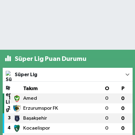
Süper Lig Puan Durumu
Süper Lig
#
Takım
O
P
1
Amed
0
0
2
Erzurumspor FK
0
0
3
Başakşehir
0
0
4
Kocaelispor
0
0