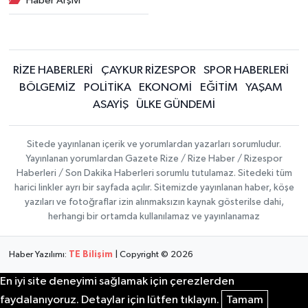
Haber Arşivi
RİZE HABERLERİ
ÇAYKUR RİZESPOR
SPOR HABERLERİ
BÖLGEMİZ
POLİTİKA
EKONOMİ
EĞİTİM
YAŞAM
ASAYİŞ
ÜLKE GÜNDEMİ
Sitede yayınlanan içerik ve yorumlardan yazarları sorumludur.
Yayınlanan yorumlardan Gazete Rize / Rize Haber / Rizespor
Haberleri / Son Dakika Haberleri sorumlu tutulamaz. Sitedeki tüm
harici linkler ayrı bir sayfada açılır. Sitemizde yayınlanan haber, köşe
yazıları ve fotoğraflar izin alınmaksızın kaynak gösterilse dahi,
herhangi bir ortamda kullanılamaz ve yayınlanamaz
Haber Yazılımı:
TE Bilişim
| Copyright © 2026
En iyi site deneyimi sağlamak için çerezlerden
faydalanıyoruz. Detaylar için lütfen tıklayın.
Tamam