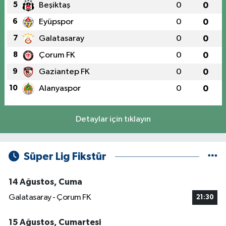
5
Beşiktaş
0
0
6
Eyüpspor
0
0
7
Galatasaray
0
0
8
Çorum FK
0
0
9
Gaziantep FK
0
0
10
Alanyaspor
0
0
Detaylar için tıklayın
Süper Lig Fikstür
14 Ağustos, Cuma
Galatasaray - Çorum FK
21:30
15 Ağustos, Cumartesi