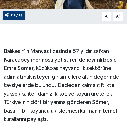
GENEL
Paylaş
-
+
A
A
GÜNDEM
Güvenlik
Balıkesir'in Manyas ilçesinde 57 yıldır safkan
HABERDE İNSAN
Karacabey merinosu yetiştiren deneyimli besici
Emre Sömer, küçükbaş hayvancılık sektörüne
İNSAN
adım atmak isteyen girişimcilere altın değerinde
tavsiyelerde bulundu. Dededen kalma çiftlikte
İş Dünyası
yüksek kaliteli damızlık koç ve koyun üreterek
Jandarma
Türkiye'nin dört bir yanına gönderen Sömer,
başarılı bir koyunculuk işletmesi kurmanın temel
Kadın
kurallarını paylaştı.