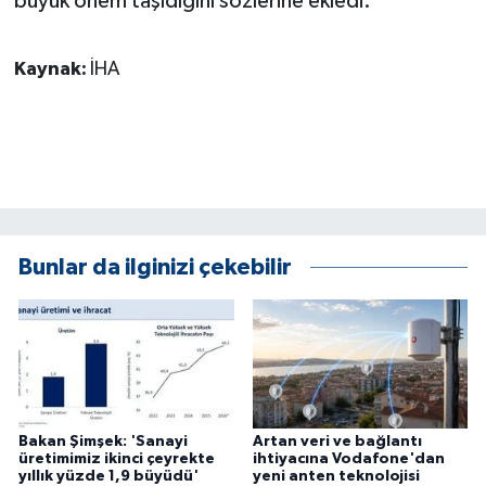
büyük önem taşıdığını sözlerine ekledi.
Kaynak:
İHA
Bunlar da ilginizi çekebilir
Bakan Şimşek: 'Sanayi
Artan veri ve bağlantı
üretimimiz ikinci çeyrekte
ihtiyacına Vodafone'dan
yıllık yüzde 1,9 büyüdü'
yeni anten teknolojisi