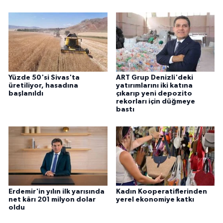
Yüzde 50'si Sivas'ta
ART Grup Denizli'deki
üretiliyor, hasadına
yatırımlarını iki katına
başlanıldı
çıkarıp yeni depozito
rekorları için düğmeye
bastı
Erdemir'in yılın ilk yarısında
Kadın Kooperatiflerinden
net kârı 201 milyon dolar
yerel ekonomiye katkı
oldu