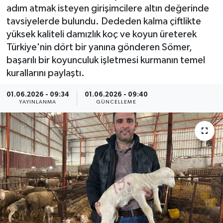
adım atmak isteyen girişimcilere altın değerinde
ÇEVRE
tavsiyelerde bulundu. Dededen kalma çiftlikte
yüksek kaliteli damızlık koç ve koyun üreterek
Dış Haberler
Türkiye'nin dört bir yanına gönderen Sömer,
başarılı bir koyunculuk işletmesi kurmanın temel
Dünya
kurallarını paylaştı.
EĞİTİM
01.06.2026 - 09:34
01.06.2026 - 09:40
YAYINLANMA
GÜNCELLEME
EKONOMİ
English News
Finans
Flaş Haber
Gayrimenkul