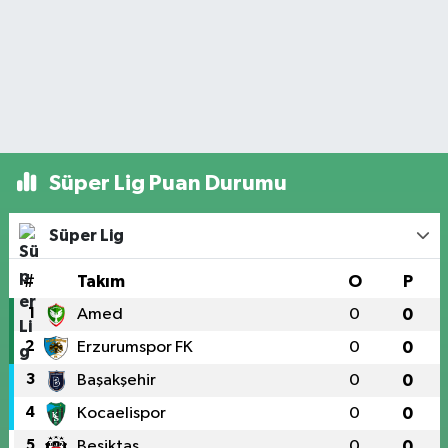
Süper Lig Puan Durumu
Süper Lig
#
Takım
O
P
1
Amed
0
0
2
Erzurumspor FK
0
0
3
Başakşehir
0
0
4
Kocaelispor
0
0
5
Beşiktaş
0
0