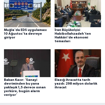
Muğla'da EDS uygulaması
İran Büyükelçisi
10 Ağustos'ta devreye
Habibollahzadeh'ten
giriyor
Hakkâri'de ekonomi
temasları
Bakan Kacır: 'Sanayi
Elazığ ihracatta tarih
devriminden bu yana
yazdı: 298 milyon dolarlık
yaklaşık 1,5 derece ısınan
ihracat
yerküre, bugün alarm
veriyor'