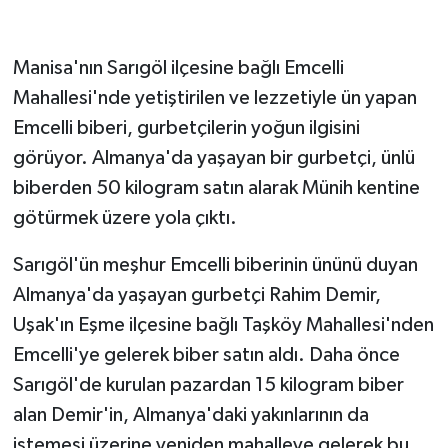
GENEL
Manisa'nın Sarıgöl ilçesine bağlı Emcelli
Mahallesi'nde yetiştirilen ve lezzetiyle ün yapan
GÜNDEM
Emcelli biberi, gurbetçilerin yoğun ilgisini
Güvenlik
görüyor. Almanya'da yaşayan bir gurbetçi, ünlü
biberden 50 kilogram satın alarak Münih kentine
HABERDE İNSAN
götürmek üzere yola çıktı.
İNSAN
Sarıgöl'ün meşhur Emcelli biberinin ününü duyan
Almanya'da yaşayan gurbetçi Rahim Demir,
İş Dünyası
Uşak'ın Eşme ilçesine bağlı Taşköy Mahallesi'nden
Jandarma
Emcelli'ye gelerek biber satın aldı. Daha önce
Sarıgöl'de kurulan pazardan 15 kilogram biber
Kadın
alan Demir'in, Almanya'daki yakınlarının da
istemesi üzerine yeniden mahalleye gelerek bu