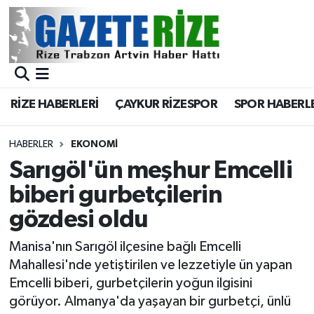
BÖLGEMİZ
Merkez Nöbetçi Eczaneler
SPOR
Merkez Hava Durumu
RİZE HABERLERİ
ÇAYKUR RİZESPOR
SPOR HABERL
Asayiş
Merkez Trafik Yoğunluk Haritası
HABERLER
EKONOMİ
Rize Jandarma Komutanlığı
Süper Lig Puan Durumu ve Fikstür
Sarıgöl'ün meşhur Emcelli
biberi gurbetçilerin
Bilim Teknoloji
Tüm Manşetler
gözdesi oldu
Bölge
Son Dakika Haberleri
Manisa'nın Sarıgöl ilçesine bağlı Emcelli
Mahallesi'nde yetiştirilen ve lezzetiyle ün yapan
Advertising news
Haber Arşivi
Emcelli biberi, gurbetçilerin yoğun ilgisini
görüyor. Almanya'da yaşayan bir gurbetçi, ünlü
Canlı Maç