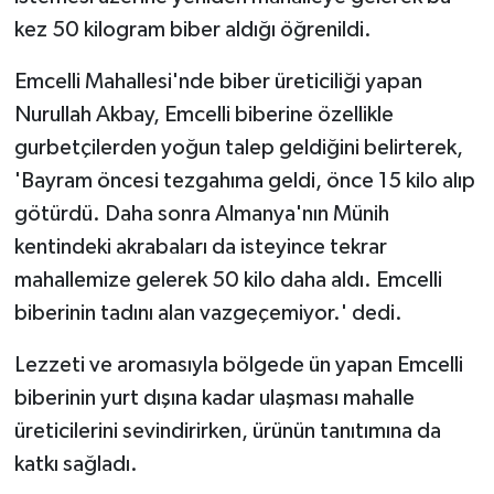
KÜLTÜR SANAT
kez 50 kilogram biber aldığı öğrenildi.
MAGAZİN
Emcelli Mahallesi'nde biber üreticiliği yapan
Nurullah Akbay, Emcelli biberine özellikle
Otomobil
gurbetçilerden yoğun talep geldiğini belirterek,
POLİTİKA
'Bayram öncesi tezgahıma geldi, önce 15 kilo alıp
götürdü. Daha sonra Almanya'nın Münih
Sağlık
kentindeki akrabaları da isteyince tekrar
mahallemize gelerek 50 kilo daha aldı. Emcelli
SİYASET
biberinin tadını alan vazgeçemiyor.' dedi.
SPOR HABERLERİ
Lezzeti ve aromasıyla bölgede ün yapan Emcelli
biberinin yurt dışına kadar ulaşması mahalle
TEKNOLOJİ
üreticilerini sevindirirken, ürünün tanıtımına da
Turizm
katkı sağladı.