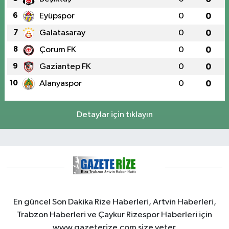
6
Eyüpspor
0
0
7
Galatasaray
0
0
8
Çorum FK
0
0
9
Gaziantep FK
0
0
10
Alanyaspor
0
0
Detaylar için tıklayın
En güncel Son Dakika Rize Haberleri, Artvin Haberleri,
Trabzon Haberleri ve Çaykur Rizespor Haberleri için
www.gazeterize.com size yeter.