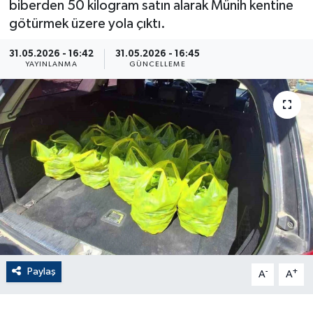
biberden 50 kilogram satın alarak Münih kentine
götürmek üzere yola çıktı.
ÇEVRE
31.05.2026 - 16:42
31.05.2026 - 16:45
Dış Haberler
YAYINLANMA
GÜNCELLEME
Dünya
EĞİTİM
EKONOMİ
English News
Finans
Paylaş
-
+
Flaş Haber
A
A
Gayrimenkul