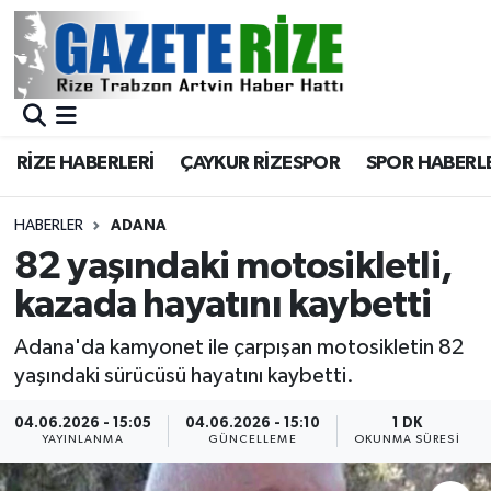
BÖLGEMİZ
Merkez Nöbetçi Eczaneler
SPOR
Merkez Hava Durumu
RİZE HABERLERİ
ÇAYKUR RİZESPOR
SPOR HABERL
Asayiş
Merkez Trafik Yoğunluk Haritası
HABERLER
ADANA
Rize Jandarma Komutanlığı
Süper Lig Puan Durumu ve Fikstür
82 yaşındaki motosikletli,
kazada hayatını kaybetti
Bilim Teknoloji
Tüm Manşetler
Adana'da kamyonet ile çarpışan motosikletin 82
Bölge
Son Dakika Haberleri
yaşındaki sürücüsü hayatını kaybetti.
Advertising news
Haber Arşivi
04.06.2026 - 15:05
04.06.2026 - 15:10
1 DK
YAYINLANMA
GÜNCELLEME
OKUNMA SÜRESI
Canlı Maç