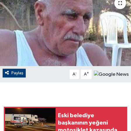
ÇEVRE
Dış Haberler
Dünya
EĞİTİM
EKONOMİ
Paylaş
-
+
A
A
English News
Finans
Flaş Haber
Eski belediye
başkanının yeğeni
Gayrimenkul
motosiklet kazasında