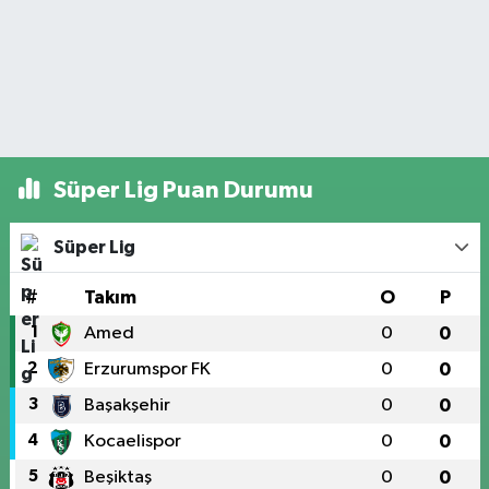
Süper Lig Puan Durumu
Süper Lig
#
Takım
O
P
1
Amed
0
0
2
Erzurumspor FK
0
0
3
Başakşehir
0
0
4
Kocaelispor
0
0
5
Beşiktaş
0
0