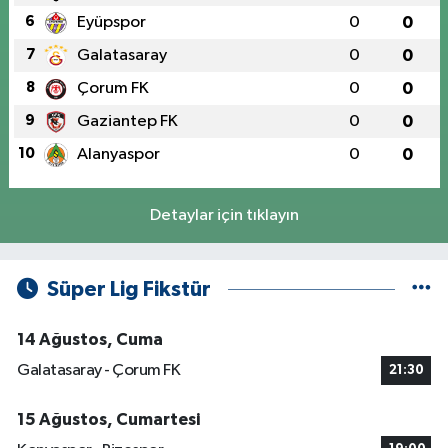
6
Eyüpspor
0
0
7
Galatasaray
0
0
8
Çorum FK
0
0
9
Gaziantep FK
0
0
10
Alanyaspor
0
0
Detaylar için tıklayın
Süper Lig Fikstür
14 Ağustos, Cuma
Galatasaray - Çorum FK
21:30
15 Ağustos, Cumartesi