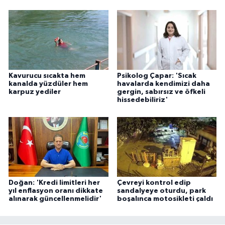
ÜLKE GÜNDEMİ
YAŞAM
YEREL
Kavurucu sıcakta hem
Psikolog Çapar: 'Sıcak
kanalda yüzdüler hem
havalarda kendimizi daha
Yerel Haberler
karpuz yediler
gergin, sabırsız ve öfkeli
hissedebiliriz'
Doğan: 'Kredi limitleri her
Çevreyi kontrol edip
yıl enflasyon oranı dikkate
sandalyeye oturdu, park
alınarak güncellenmelidir'
boşalınca motosikleti çaldı