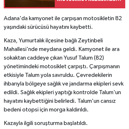
hayatını kaybetti
GENEL
Adana'da kamyonet ile çarpışan motosikletin 82
yaşındaki sürücüsü hayatını kaybetti.
GÜNDEM
Kaza, Yumurtalık ilçesine bağlı Zeytinbeli
Güvenlik
Mahallesi'nde meydana geldi. Kamyonet ile ara
sokaktan caddeye çıkan Yusuf Talum (82)
HABERDE İNSAN
yönetimindeki motosiklet çarpıştı. Çarpışmanın
İNSAN
etkisiyle Talum yola savruldu. Çevredekilerin
ihbarıyla bölgeye sağlık ve jandarma ekipleri sevk
İş Dünyası
edildi. Sağlık ekipleri yaptığı kontrolde Talum'un
hayatını kaybettiğini belirledi. Talum'un cansız
Jandarma
bedeni otopsi için morga kaldırıldı.
Kadın
Kazayla ilgili soruşturma başlatıldı.