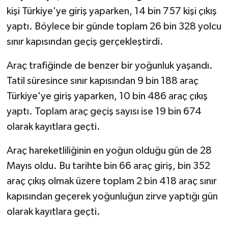
KÜLTÜR SANAT
kişi Türkiye'ye giriş yaparken, 14 bin 757 kişi çıkış
yaptı. Böylece bir günde toplam 26 bin 328 yolcu
MAGAZİN
sınır kapısından geçiş gerçekleştirdi.
Otomobil
Araç trafiğinde de benzer bir yoğunluk yaşandı.
Tatil süresince sınır kapısından 9 bin 188 araç
POLİTİKA
Türkiye'ye giriş yaparken, 10 bin 486 araç çıkış
Sağlık
yaptı. Toplam araç geçiş sayısı ise 19 bin 674
olarak kayıtlara geçti.
SİYASET
Araç hareketliliğinin en yoğun olduğu gün de 28
SPOR HABERLERİ
Mayıs oldu. Bu tarihte bin 66 araç giriş, bin 352
araç çıkış olmak üzere toplam 2 bin 418 araç sınır
TEKNOLOJİ
kapısından geçerek yoğunluğun zirve yaptığı gün
olarak kayıtlara geçti.
Turizm