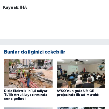
ÜLKE GÜNDEMİ
Kaynak:
İHA
YAŞAM
YEREL
Yerel Haberler
Bunlar da ilginizi çekebilir
Dicle Elektrik'in 1,5 milyar
AYSO'nun gıda UR-GE
TL'lik Artuklu yatırımında
projesinde ilk adım atıldı
sona gelindi