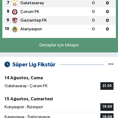
7
Galatasaray
0
0
8
Çorum FK
0
0
9
Gaziantep FK
0
0
10
Alanyaspor
0
0
Detaylar için tıklayın
Süper Lig Fikstür
14 Ağustos, Cuma
Galatasaray - Çorum FK
21:30
15 Ağustos, Cumartesi
Konyaspor - Rizespor
19:00
Kasımpaşa - Trabzonspor
19:00