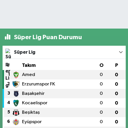
Süper Lig Puan Durumu
Süper Lig
#
Takım
O
P
1
Amed
0
0
2
Erzurumspor FK
0
0
3
Başakşehir
0
0
4
Kocaelispor
0
0
5
Beşiktaş
0
0
6
Eyüpspor
0
0