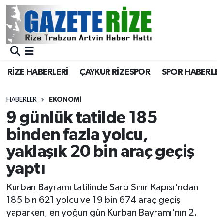
BÖLGEMİZ
Merkez Nöbetçi Eczaneler
SPOR
Merkez Hava Durumu
RİZE HABERLERİ
ÇAYKUR RİZESPOR
SPOR HABERL
Asayiş
Merkez Trafik Yoğunluk Haritası
HABERLER
EKONOMİ
Rize Jandarma Komutanlığı
Süper Lig Puan Durumu ve Fikstür
9 günlük tatilde 185
binden fazla yolcu,
Bilim Teknoloji
Tüm Manşetler
yaklaşık 20 bin araç geçiş
Bölge
Son Dakika Haberleri
yaptı
Advertising news
Haber Arşivi
Kurban Bayramı tatilinde Sarp Sınır Kapısı'ndan
185 bin 621 yolcu ve 19 bin 674 araç geçiş
Canlı Maç
yaparken, en yoğun gün Kurban Bayramı'nın 2.