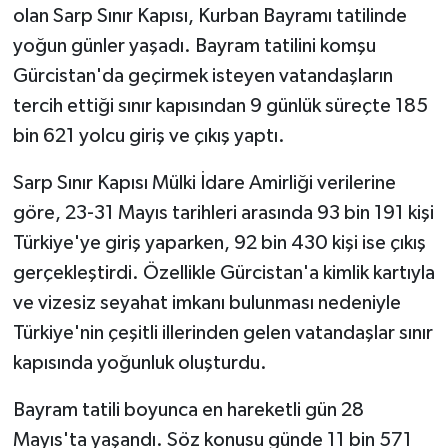
olan Sarp Sınır Kapısı, Kurban Bayramı tatilinde
yoğun günler yaşadı. Bayram tatilini komşu
GENEL
Gürcistan'da geçirmek isteyen vatandaşların
GÜNDEM
tercih ettiği sınır kapısından 9 günlük süreçte 185
bin 621 yolcu giriş ve çıkış yaptı.
Güvenlik
Sarp Sınır Kapısı Mülki İdare Amirliği verilerine
HABERDE İNSAN
göre, 23-31 Mayıs tarihleri arasında 93 bin 191 kişi
Türkiye'ye giriş yaparken, 92 bin 430 kişi ise çıkış
İNSAN
gerçekleştirdi. Özellikle Gürcistan'a kimlik kartıyla
ve vizesiz seyahat imkanı bulunması nedeniyle
İş Dünyası
Türkiye'nin çeşitli illerinden gelen vatandaşlar sınır
Jandarma
kapısında yoğunluk oluşturdu.
Kadın
Bayram tatili boyunca en hareketli gün 28
Mayıs'ta yaşandı. Söz konusu günde 11 bin 571