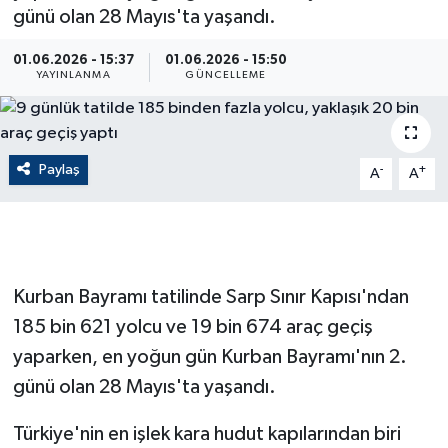
günü olan 28 Mayıs'ta yaşandı.
ÇEVRE
01.06.2026 - 15:37
01.06.2026 - 15:50
YAYINLANMA
GÜNCELLEME
Dış Haberler
Dünya
Paylaş
-
+
A
A
EĞİTİM
EKONOMİ
English News
Kurban Bayramı tatilinde Sarp Sınır Kapısı'ndan
185 bin 621 yolcu ve 19 bin 674 araç geçiş
Finans
yaparken, en yoğun gün Kurban Bayramı'nın 2.
günü olan 28 Mayıs'ta yaşandı.
Flaş Haber
Türkiye'nin en işlek kara hudut kapılarından biri
Gayrimenkul