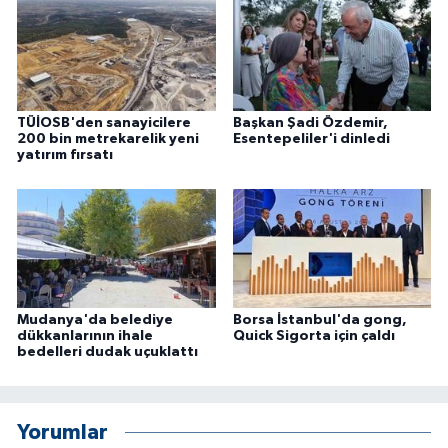
TÜİOSB'den sanayicilere
Başkan Şadi Özdemir,
200 bin metrekarelik yeni
Esentepeliler'i dinledi
yatırım fırsatı
Mudanya'da belediye
Borsa İstanbul'da gong,
dükkanlarının ihale
Quick Sigorta için çaldı
bedelleri dudak uçuklattı
Yorumlar