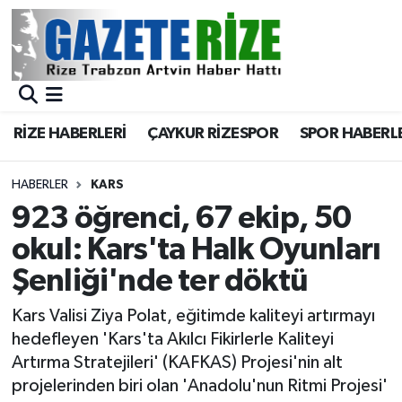
BÖLGEMİZ
Merkez Nöbetçi Eczaneler
SPOR
Merkez Hava Durumu
RİZE HABERLERİ
ÇAYKUR RİZESPOR
SPOR HABERL
Asayiş
Merkez Trafik Yoğunluk Haritası
HABERLER
KARS
Rize Jandarma Komutanlığı
Süper Lig Puan Durumu ve Fikstür
923 öğrenci, 67 ekip, 50
okul: Kars'ta Halk Oyunları
Bilim Teknoloji
Tüm Manşetler
Şenliği'nde ter döktü
Bölge
Son Dakika Haberleri
Kars Valisi Ziya Polat, eğitimde kaliteyi artırmayı
hedefleyen 'Kars'ta Akılcı Fikirlerle Kaliteyi
Advertising news
Haber Arşivi
Artırma Stratejileri' (KAFKAS) Projesi'nin alt
projelerinden biri olan 'Anadolu'nun Ritmi Projesi'
Canlı Maç