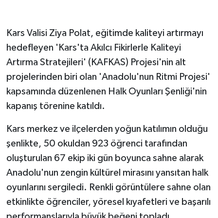
GENEL
Kars Valisi Ziya Polat, eğitimde kaliteyi artırmayı
hedefleyen 'Kars'ta Akılcı Fikirlerle Kaliteyi
GÜNDEM
Artırma Stratejileri' (KAFKAS) Projesi'nin alt
Güvenlik
projelerinden biri olan 'Anadolu'nun Ritmi Projesi'
kapsamında düzenlenen Halk Oyunları Şenliği'nin
HABERDE İNSAN
kapanış törenine katıldı.
İNSAN
Kars merkez ve ilçelerden yoğun katılımın olduğu
şenlikte, 50 okuldan 923 öğrenci tarafından
İş Dünyası
oluşturulan 67 ekip iki gün boyunca sahne alarak
Jandarma
Anadolu'nun zengin kültürel mirasını yansıtan halk
oyunlarını sergiledi. Renkli görüntülere sahne olan
Kadın
etkinlikte öğrenciler, yöresel kıyafetleri ve başarılı
performanslarıyla büyük beğeni topladı.