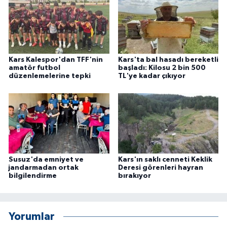
Kars Kalespor'dan TFF'nin
Kars'ta bal hasadı bereketli
amatör futbol
başladı: Kilosu 2 bin 500
düzenlemelerine tepki
TL'ye kadar çıkıyor
Susuz'da emniyet ve
Kars'ın saklı cenneti Keklik
jandarmadan ortak
Deresi görenleri hayran
bilgilendirme
bırakıyor
Yorumlar