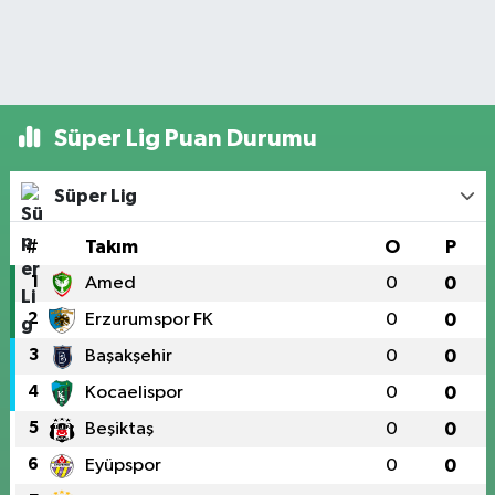
Süper Lig Puan Durumu
Süper Lig
#
Takım
O
P
1
Amed
0
0
2
Erzurumspor FK
0
0
3
Başakşehir
0
0
4
Kocaelispor
0
0
5
Beşiktaş
0
0
6
Eyüpspor
0
0