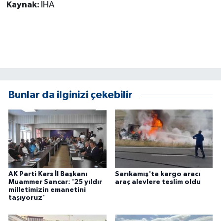
Kaynak:
İHA
Bunlar da ilginizi çekebilir
AK Parti Kars İl Başkanı
Sarıkamış'ta kargo aracı
Muammer Sancar: '25 yıldır
araç alevlere teslim oldu
milletimizin emanetini
taşıyoruz'