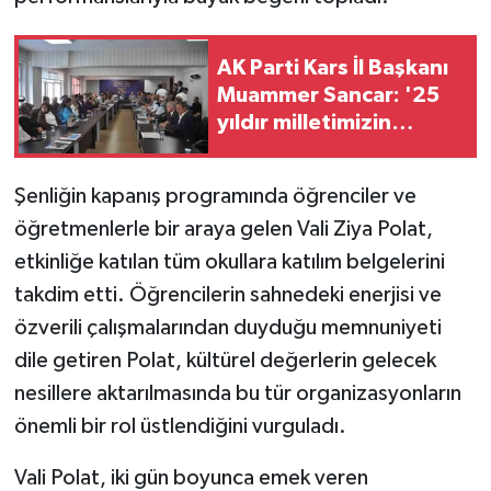
KÜLTÜR SANAT
MAGAZİN
AK Parti Kars İl Başkanı
Muammer Sancar: '25
Otomobil
yıldır milletimizin
emanetini taşıyoruz'
POLİTİKA
Şenliğin kapanış programında öğrenciler ve
öğretmenlerle bir araya gelen Vali Ziya Polat,
Sağlık
etkinliğe katılan tüm okullara katılım belgelerini
SİYASET
takdim etti. Öğrencilerin sahnedeki enerjisi ve
özverili çalışmalarından duyduğu memnuniyeti
SPOR HABERLERİ
dile getiren Polat, kültürel değerlerin gelecek
nesillere aktarılmasında bu tür organizasyonların
TEKNOLOJİ
önemli bir rol üstlendiğini vurguladı.
Turizm
Vali Polat, iki gün boyunca emek veren