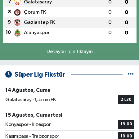
7
Galatasaray
0
0
8
Çorum FK
0
0
9
Gaziantep FK
0
0
10
Alanyaspor
0
0
Detaylar için tıklayın
Süper Lig Fikstür
14 Ağustos, Cuma
Galatasaray - Çorum FK
21:30
15 Ağustos, Cumartesi
Konyaspor - Rizespor
19:00
Kasımpaşa - Trabzonspor
19:00