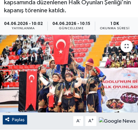
kapsamında düzenlenen Halk Oyunları Şenliği'nin
kapanış törenine katıldı.
ÇEVRE
04.06.2026 - 10:02
04.06.2026 - 10:15
1 DK
Dış Haberler
YAYINLANMA
GÜNCELLEME
OKUNMA SÜRESI
Dünya
EĞİTİM
EKONOMİ
English News
Finans
Paylaş
-
+
Flaş Haber
A
A
Gayrimenkul