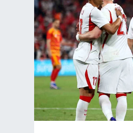
ÇEVRE
Dış Haberler
Dünya
EĞİTİM
EKONOMİ
English News
Finans
Flaş Haber
Gayrimenkul