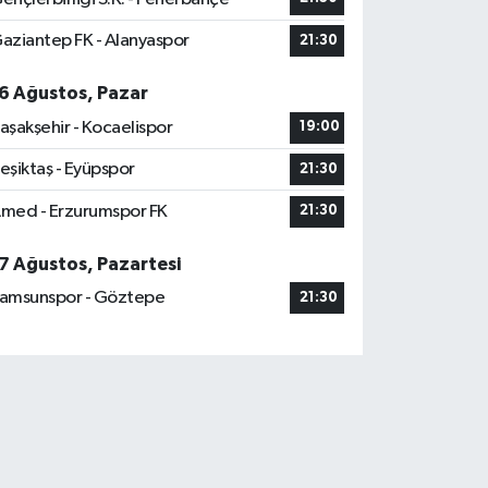
aziantep FK - Alanyaspor
21:30
6 Ağustos, Pazar
aşakşehir - Kocaelispor
19:00
eşiktaş - Eyüpspor
21:30
med - Erzurumspor FK
21:30
7 Ağustos, Pazartesi
amsunspor - Göztepe
21:30