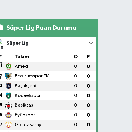
Süper Lig Puan Durumu
Süper Lig
#
Takım
O
P
1
Amed
0
0
2
Erzurumspor FK
0
0
3
Başakşehir
0
0
4
Kocaelispor
0
0
5
Beşiktaş
0
0
6
Eyüpspor
0
0
7
Galatasaray
0
0