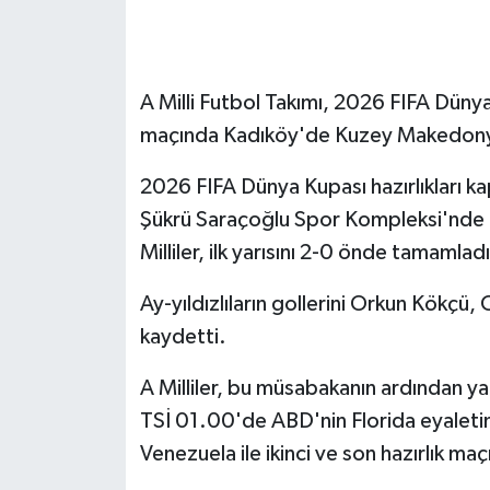
GENEL
A Milli Futbol Takımı, 2026 FIFA Dünya 
GÜNDEM
maçında Kadıköy'de Kuzey Makedonya'
Güvenlik
2026 FIFA Dünya Kupası hazırlıkları k
HABERDE İNSAN
Şükrü Saraçoğlu Spor Kompleksi'nde K
Milliler, ilk yarısını 2-0 önde tamamlad
İNSAN
Ay-yıldızlıların gollerini Orkun Kökçü
İş Dünyası
kaydetti.
Jandarma
A Milliler, bu müsabakanın ardından y
TSİ 01.00'de ABD'nin Florida eyalet
Kadın
Venezuela ile ikinci ve son hazırlık ma