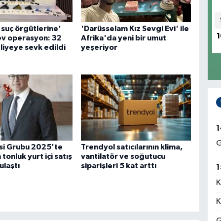
l suç örgütlerine'
'Darüsselam Kız Sevgi Evi' ile
1
ev operasyon: 32
Afrika'da yeni bir umut
liyeye sevk edildi
yeşeriyor
1
G
isi Grubu 2025'te
Trendyol satıcılarının klima,
 tonluk yurt içi satış
vantilatör ve soğutucu
ulaştı
siparişleri 5 kat arttı
1
K
K
G