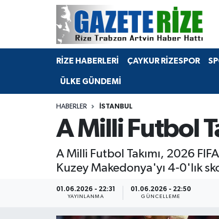
BÖLGEMİZ
Merkez Nöbetçi Eczaneler
RİZE HABERLERİ
ÇAYKUR RİZESPOR
SP
SPOR
Merkez Hava Durumu
ÜLKE GÜNDEMİ
Asayiş
Merkez Trafik Yoğunluk Haritası
HABERLER
İSTANBUL
Rize Jandarma Komutanlığı
Süper Lig Puan Durumu ve Fikstür
A Milli Futbol 
Bilim Teknoloji
Tüm Manşetler
A Milli Futbol Takımı, 2026 FIF
Bölge
Son Dakika Haberleri
Kuzey Makedonya'yı 4-0'lık sko
Advertising news
Haber Arşivi
01.06.2026 - 22:31
01.06.2026 - 22:50
YAYINLANMA
GÜNCELLEME
Canlı Maç