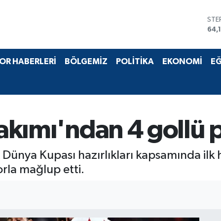
STE
64,
GRA
657
BİS
OR HABERLERİ
BÖLGEMİZ
POLİTİKA
EKONOMİ
EĞ
13.
BIT
64.
DO
47,
EU
Takımı'ndan 4 gollü 
55,
A Dünya Kupası hazırlıkları kapsamında ilk
rla mağlup etti.