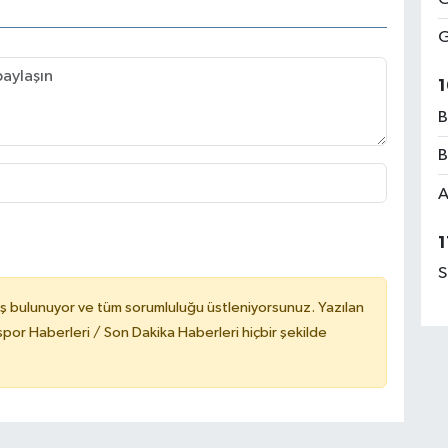
G
1
B
B
A
1
S
ş bulunuyor ve tüm sorumluluğu üstleniyorsunuz. Yazılan
or Haberleri / Son Dakika Haberleri hiçbir şekilde