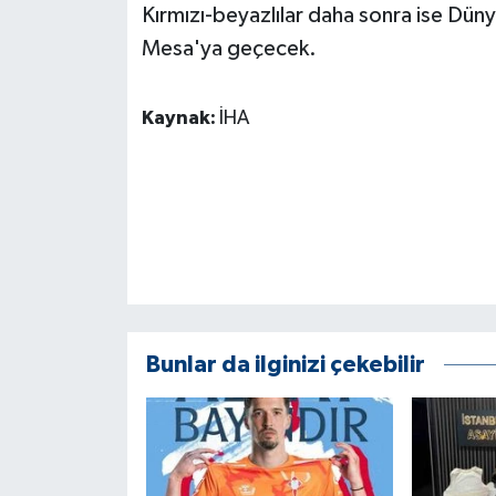
KÜLTÜR SANAT
Kırmızı-beyazlılar daha sonra ise Dü
Mesa'ya geçecek.
MAGAZİN
Kaynak:
İHA
Otomobil
POLİTİKA
Sağlık
SİYASET
SPOR HABERLERİ
Bunlar da ilginizi çekebilir
TEKNOLOJİ
Turizm