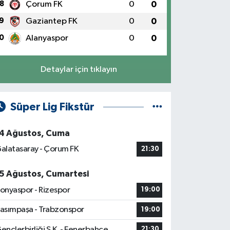
8
Çorum FK
0
0
9
Gaziantep FK
0
0
0
Alanyaspor
0
0
Detaylar için tıklayın
Süper Lig Fikstür
4 Ağustos, Cuma
alatasaray - Çorum FK
21:30
5 Ağustos, Cumartesi
onyaspor - Rizespor
19:00
asımpaşa - Trabzonspor
19:00
ençlerbirliği S.K. - Fenerbahçe
21:30