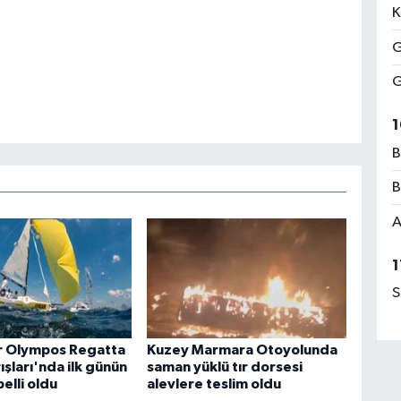
K
G
G
1
B
B
A
1
S
r Olympos Regatta
Kuzey Marmara Otoyolunda
ışları'nda ilk günün
saman yüklü tır dorsesi
belli oldu
alevlere teslim oldu