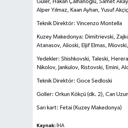
Güler, Hakan Çalhanoğlu, Samet Akaydi
ÜLKE GÜNDEMİ
Alper Yılmaz, Kaan Ayhan, Yusuf Akçiç
YAŞAM
Teknik Direktör: Vincenzo Montella
YEREL
Kuzey Makedonya: Dimitrievski, Zajkov
Atanasov, Alioski, Eljif Elmas, Miovsk
Yerel Haberler
Yedekler: Shishkovski, Taleski, Herer
Nikolov, Jankulov, Ristovski, Emini, 
Teknik Direktör: Goce Sedloski
Goller: Orkun Kökçü (dk. 2), Can Uzun 
Sarı kart: Fetai (Kuzey Makedonya)
Kaynak:
İHA