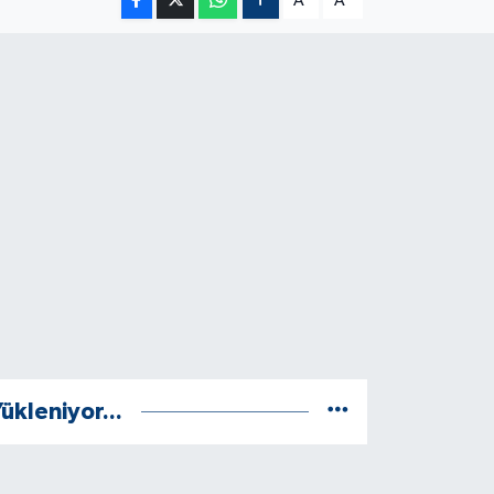
A
A
ükleniyor...