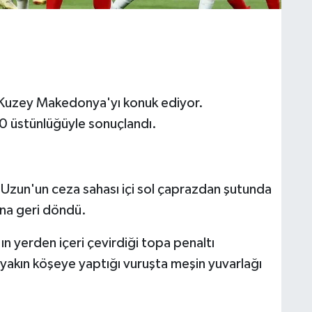
da Kuzey Makedonya'yı konuk ediyor.
 2-0 üstünlüğüyle sonuçlandı.
Uzun'un ceza sahası içi sol çaprazdan şutunda
ına geri döndü.
n yerden içeri çevirdiği topa penaltı
yakın köşeye yaptığı vuruşta meşin yuvarlağı