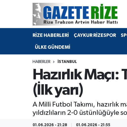
BÖLGEMİZ
Merkez Nöbetçi Eczaneler
RİZE HABERLERİ
ÇAYKUR RİZESPOR
SP
SPOR
Merkez Hava Durumu
ÜLKE GÜNDEMİ
Asayiş
Merkez Trafik Yoğunluk Haritası
HABERLER
İSTANBUL
Rize Jandarma Komutanlığı
Süper Lig Puan Durumu ve Fikstür
Hazırlık Maçı:
Bilim Teknoloji
Tüm Manşetler
(İlk yarı)
Bölge
Son Dakika Haberleri
A Milli Futbol Takımı, hazırlık
Advertising news
Haber Arşivi
yıldızlıların 2-0 üstünlüğüyle s
Canlı Maç
01.06.2026 - 21:28
01.06.2026 - 21:55