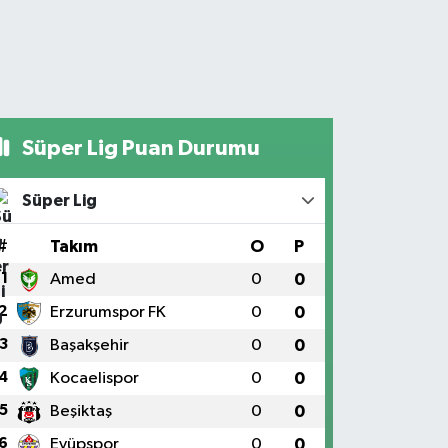
Süper Lig Puan Durumu
Süper Lig
#
Takım
O
P
1
Amed
0
0
2
Erzurumspor FK
0
0
3
Başakşehir
0
0
4
Kocaelispor
0
0
5
Beşiktaş
0
0
6
Eyüpspor
0
0