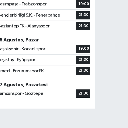
asımpaşa - Trabzonspor
19:00
ençlerbirliği S.K. - Fenerbahçe
21:30
aziantep FK - Alanyaspor
21:30
6 Ağustos, Pazar
aşakşehir - Kocaelispor
19:00
eşiktaş - Eyüpspor
21:30
med - Erzurumspor FK
21:30
7 Ağustos, Pazartesi
amsunspor - Göztepe
21:30