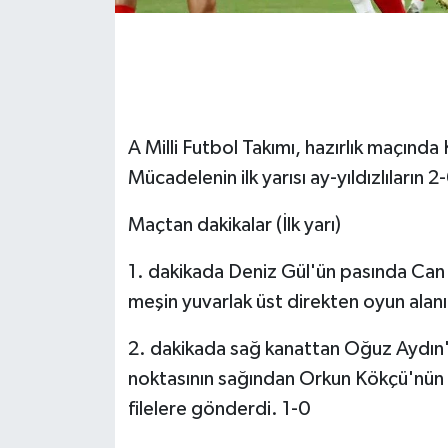
GENEL
GÜNDEM
A Milli Futbol Takımı, hazırlık maçın
Güvenlik
Mücadelenin ilk yarısı ay-yıldızlıların
HABERDE İNSAN
Maçtan dakikalar (İlk yarı)
İNSAN
1. dakikada Deniz Gül'ün pasında Can 
meşin yuvarlak üst direkten oyun alan
İş Dünyası
2. dakikada sağ kanattan Oğuz Aydın'ı
Jandarma
noktasının sağından Orkun Kökçü'nün 
Kadın
filelere gönderdi. 1-0