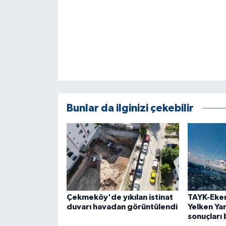
Bunlar da ilginizi çekebilir
Çekmeköy'de yıkılan istinat
TAYK-Eke
duvarı havadan görüntülendi
Yelken Yar
sonuçları 