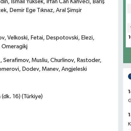
n, İsmail Yüksek, İrfan Can Kahveci, Barış
ek, Demir Ege Tıknaz, Aral Şimşir
, Velkoski, Fetai, Despotovski, Elezi,
1
i, Omeragikj
a, Serafimov, Musliu, Churlinov, Rastoder,
Alomerovi, Dodev, Manev, Angjeleski
1
(dk. 16) (Türkiye)
G
1
K