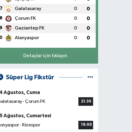
7
Galatasaray
0
0
8
Çorum FK
0
0
9
Gaziantep FK
0
0
0
Alanyaspor
0
0
Detaylar için tıklayın
Süper Lig Fikstür
4 Ağustos, Cuma
alatasaray - Çorum FK
21:30
5 Ağustos, Cumartesi
onyaspor - Rizespor
19:00