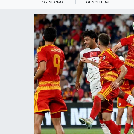
YAYINLANMA
GÜNCELLEME
ÇEVRE
Dış Haberler
Dünya
EĞİTİM
EKONOMİ
English News
Finans
Flaş Haber
Gayrimenkul