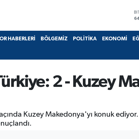
B
6
D
4
E
OR HABERLERİ
BÖLGEMİZ
POLİTİKA
EKONOMİ
EĞ
5
ST
64
G
6
Bİ
 Türkiye: 2 - Kuzey 
13
 maçında Kuzey Makedonya'yı konuk ediyor. 
onuçlandı.