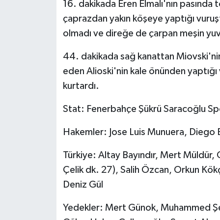
KÜLTÜR SANAT
16. dakikada Eren Elmalı'nın pasında t
çaprazdan yakın köşeye yaptığı vuruşta
MAGAZİN
olmadı ve direğe de çarpan meşin yuva
Otomobil
44. dakikada sağ kanattan Miovski'nin
eden Alioski'nin kale önünden yaptığı 
POLİTİKA
kurtardı.
Sağlık
Stat: Fenerbahçe Şükrü Saracoğlu Sp
SİYASET
Hakemler: Jose Luis Munuera, Diego
SPOR HABERLERİ
Türkiye: Altay Bayındır, Mert Müldür,
Çelik dk. 27), Salih Özcan, Orkun Kö
TEKNOLOJİ
Deniz Gül
Turizm
Yedekler: Mert Günok, Muhammed Şen