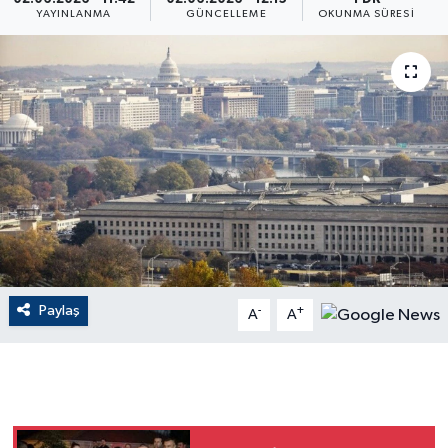
YAYINLANMA
GÜNCELLEME
OKUNMA SÜRESI
ÇEVRE
Dış Haberler
Dünya
EĞİTİM
EKONOMİ
English News
Paylaş
-
+
A
A
Finans
Flaş Haber
Gayrimenkul