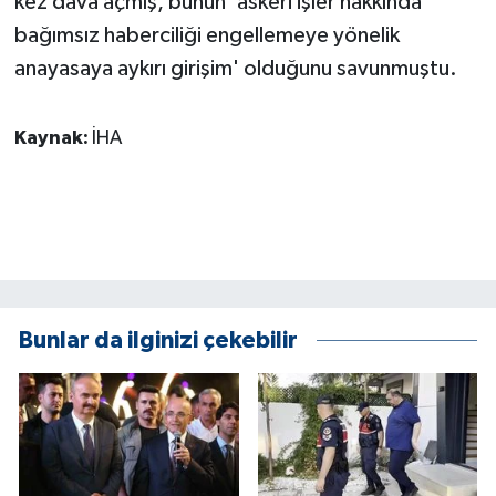
kez dava açmış, bunun 'askeri işler hakkında
bağımsız haberciliği engellemeye yönelik
anayasaya aykırı girişim' olduğunu savunmuştu.
Kaynak:
İHA
Bunlar da ilginizi çekebilir