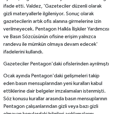
KÜLTÜR SANAT
ifade etti. Valdez, 'Gazeteciler düzenli olarak
gizli materyallerle ilgileniyor. Sonuç olarak
MAGAZİN
gazetecilerin artık ofis alanına girmelerine izin
Otomobil
verilmeyecek. Pentagon Halkla İlişkiler Yardımcısı
ve Basın Sözcüsünün ofisine erişim yalnızca
POLİTİKA
randevu ile mümkün olmaya devam edecek'
ifadelerini kullandı.
Sağlık
Gazeteciler Pentagon'daki ofislerinden ayrılmıştı
SİYASET
Ocak ayında Pentagon'daki gelişmeleri takip
SPOR HABERLERİ
eden basın mensuplarından yeni kuralları kabul
ettiklerine dair belgeler imzalamaları istenmişti.
TEKNOLOJİ
Söz konusu kurallar arasında basın mensuplarının
Turizm
Pentagon çalışanlarından gizli veya bazı gizli
olmayan konulardaki bilgileri açıklamalarını