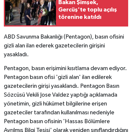
Bakan Şimşek,
Gercüş'te toplu açılış
GENEL
törenine katıldı
GÜNDEM
ABD Savunma Bakanlığı (Pentagon), basın ofisini
Güvenlik
gizli alan ilan ederek gazetecilerin girişini
yasakladı.
HABERDE İNSAN
Pentagon, basın erişimini kısıtlama devam ediyor.
İNSAN
Pentagon basın ofisi 'gizli alan' ilan edilerek
gazetecilerin girişi yasaklandı. Pentagon Basın
İş Dünyası
Sözcüsü Vekili Jose Valdez yaptığı açıklamada
yönetimin, gizli hükümet bilgilerine erişen
Jandarma
gazeteciler tarafından kullanılması nedeniyle
Kadın
Pentagon basın ofisinin 'Hassas Bölümlere
Ayrılmış Bilgi Tesisi' olarak yeniden sınıflandırdığını