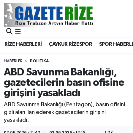
BÖLGEMİZ
Merkez Nöbetçi Eczaneler
SPOR
Merkez Hava Durumu
RİZE HABERLERİ
ÇAYKUR RİZESPOR
SPOR HABERL
Asayiş
Merkez Trafik Yoğunluk Haritası
HABERLER
POLİTİKA
Rize Jandarma Komutanlığı
Süper Lig Puan Durumu ve Fikstür
ABD Savunma Bakanlığı,
gazetecilerin basın ofisine
Bilim Teknoloji
Tüm Manşetler
girişini yasakladı
Bölge
Son Dakika Haberleri
ABD Savunma Bakanlığı (Pentagon), basın ofisini
gizli alan ilan ederek gazetecilerin girişini
Advertising news
Haber Arşivi
yasakladı.
Canlı Maç
02.06.2026 - 11:42
02.06.2026 - 12:15
1 DK