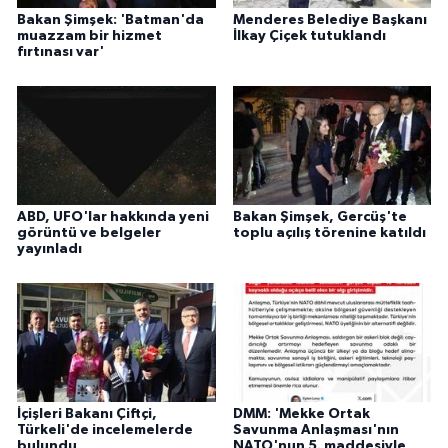
Bakan Şimşek: 'Batman'da
Menderes Belediye Başkanı
muazzam bir hizmet
İlkay Çiçek tutuklandı
fırtınası var'
ABD, UFO'lar hakkında yeni
Bakan Şimşek, Gercüş'te
görüntü ve belgeler
toplu açılış törenine katıldı
yayınladı
İçişleri Bakanı Çiftçi,
DMM: 'Mekke Ortak
Türkeli'de incelemelerde
Savunma Anlaşması'nın
bulundu
NATO'nun 5. maddesiyle