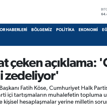
BIT
64.
DO
47,
EU
OR HABERLERİ
BÖLGEMİZ
POLİTİKA
EKONOMİ
EĞ
55,
STE
64
GRA
651
BİS
t çeken açıklama: '
13.
i zedeliyor'
aşkanı Fatih Köse, Cumhuriyet Halk Partis
rti içi tartışmaların muhalefetin topluma 
te kişisel hesaplaşmalar yerine milletin sor