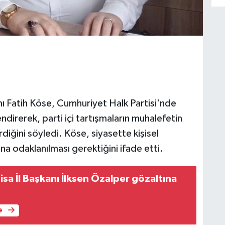
 Fatih Köse, Cumhuriyet Halk Partisi'nde
ndirerek, parti içi tartışmaların muhalefetin
iğini söyledi. Köse, siyasette kişisel
na odaklanılması gerektiğini ifade etti.
isa İl Başkanı İlksen Özalper gözaltına
e