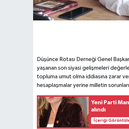
GENEL
GÜNDEM
Güvenlik
HABERDE İNSAN
Düşünce Rotası Derneği Genel Başkanı
yaşanan son siyasi gelişmeleri değerle
İNSAN
topluma umut olma iddiasına zarar verd
hesaplaşmalar yerine milletin sorunları
İş Dünyası
Jandarma
Yeni Parti Man
alındı
Kadın
İçeriği Görüntül