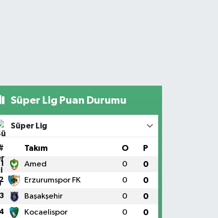
Süper Lig Puan Durumu
Süper Lig
#
Takım
O
P
1
Amed
0
0
2
Erzurumspor FK
0
0
3
Başakşehir
0
0
4
Kocaelispor
0
0