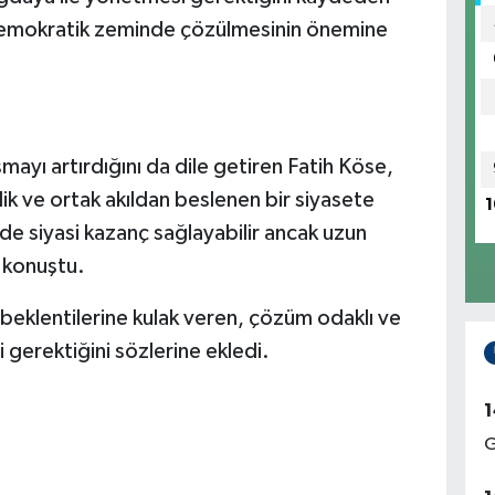
nın demokratik zeminde çözülmesinin önemine
mayı artırdığını da dile getiren Fatih Köse,
rlik ve ortak akıldan beslenen bir siyasete
1
dede siyasi kazanç sağlayabilir ancak uzun
e konuştu.
 beklentilerine kulak veren, çözüm odaklı ve
 gerektiğini sözlerine ekledi.
1
G