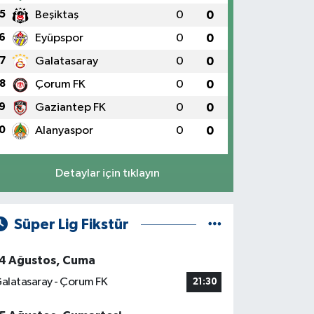
5
Beşiktaş
0
0
6
Eyüpspor
0
0
7
Galatasaray
0
0
8
Çorum FK
0
0
9
Gaziantep FK
0
0
0
Alanyaspor
0
0
Detaylar için tıklayın
Süper Lig Fikstür
4 Ağustos, Cuma
alatasaray - Çorum FK
21:30