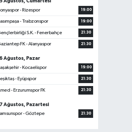
5 Ağustos, Cumartesi
onyaspor - Rizespor
19:00
asımpaşa - Trabzonspor
19:00
ençlerbirliği S.K. - Fenerbahçe
21:30
aziantep FK - Alanyaspor
21:30
6 Ağustos, Pazar
aşakşehir - Kocaelispor
19:00
eşiktaş - Eyüpspor
21:30
med - Erzurumspor FK
21:30
7 Ağustos, Pazartesi
amsunspor - Göztepe
21:30