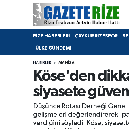
BÖLGEMİZ
Merkez Nöbetçi Eczaneler
RİZE HABERLERİ
ÇAYKUR RİZESPOR
SP
SPOR
Merkez Hava Durumu
ÜLKE GÜNDEMİ
Asayiş
Merkez Trafik Yoğunluk Haritası
HABERLER
MANISA
Rize Jandarma Komutanlığı
Süper Lig Puan Durumu ve Fikstür
Köse'den dikka
Bilim Teknoloji
Tüm Manşetler
siyasete güven
Bölge
Son Dakika Haberleri
Düşünce Rotası Derneği Genel B
Advertising news
Haber Arşivi
gelişmeleri değerlendirerek, pa
verdiğini söyledi. Köse, siyaset
Canlı Maç