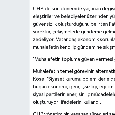
KÜLTÜR SANAT
CHP'de son dönemde yaşanan değişim 
MAGAZİN
eleştiriler ve belediyeler üzerinden 
güvensizlik oluşturduğunu belirten Fat
Otomobil
sürekli iç çekişmelerle gündeme gelme
zedeliyor. Vatandaş ekonomik sorunla
POLİTİKA
muhalefetin kendi iç gündemine sıkışmas
Sağlık
'Muhalefetin topluma güven vermesi 
SİYASET
Muhalefetin temel görevinin alternati
Köse, 'Siyaset kurumu polemiklerle değ
SPOR HABERLERİ
bugün ekonomi, genç işsizliği, eğitim 
TEKNOLOJİ
siyasi partilerin enerjisini iç mücadele
oluşturuyor' ifadelerini kullandı.
Turizm
CHP yönetiminin yaşanan süreçleri sa