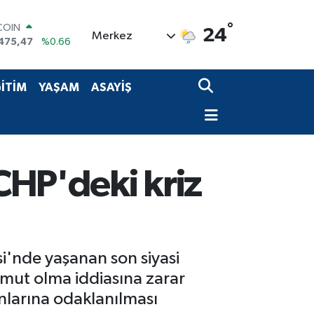
COIN
°
24
Merkez
475,47
%0.66
LAR
5971
%0.05
RO
İTİM
YAŞAM
ASAYİŞ
1336
%0.18
RLİN
,2534
%0.22
M ALTIN
8.23
%0.39
T100
CHP'deki kriz
703
%0
i'nde yaşanan son siyasi
umut olma iddiasına zarar
unlarına odaklanılması