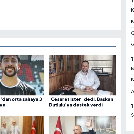
1
K
K
G
G
1
B
B
A
dan orta sahaya 3
'Cesaret ister' dedi, Başkan
iye
Dutlulu'ya destek verdi
1
S