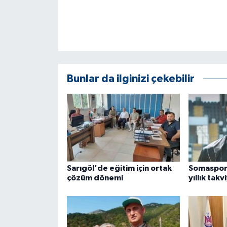
Bunlar da ilginizi çekebilir
Sarıgöl'de eğitim için ortak
Somaspor'
çözüm dönemi
yıllık takv