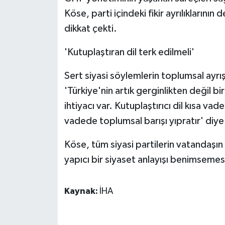
ÜLKE GÜNDEMİ
Köse, parti içindeki fikir ayrılıkları
dikkat çekti.
YAŞAM
'Kutuplaştıran dil terk edilmeli'
YEREL
Sert siyasi söylemlerin toplumsal ayrış
Yerel Haberler
'Türkiye'nin artık gerginlikten değil bi
ihtiyacı var. Kutuplaştırıcı dil kısa va
vadede toplumsal barışı yıpratır' diy
Köse, tüm siyasi partilerin vatandaşın
yapıcı bir siyaset anlayışı benimsemesi
Kaynak:
İHA