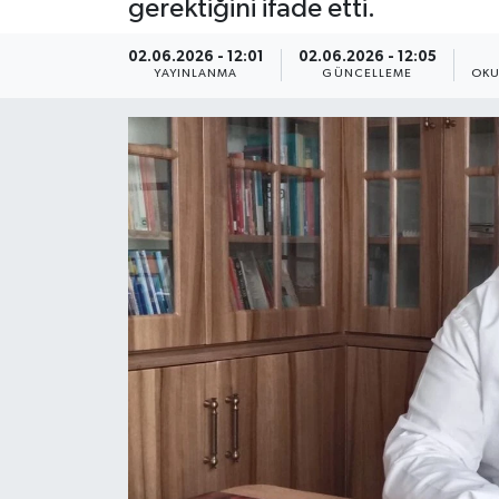
gerektiğini ifade etti.
ÇEVRE
02.06.2026 - 12:01
02.06.2026 - 12:05
YAYINLANMA
GÜNCELLEME
OKU
Dış Haberler
Dünya
EĞİTİM
EKONOMİ
English News
Finans
Flaş Haber
Gayrimenkul