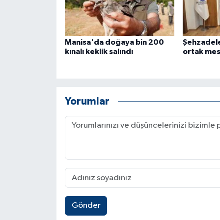
Manisa'da doğaya bin 200
Şehzadele
kınalı keklik salındı
ortak mes
Yorumlar
Gönder