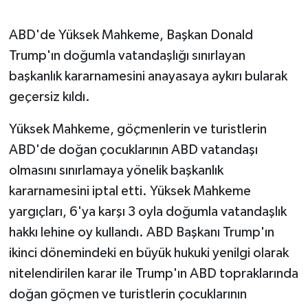
GENEL
ABD'de Yüksek Mahkeme, Başkan Donald
Trump'ın doğumla vatandaşlığı sınırlayan
GÜNDEM
başkanlık kararnamesini anayasaya aykırı bularak
geçersiz kıldı.
Güvenlik
Yüksek Mahkeme, göçmenlerin ve turistlerin
HABERDE İNSAN
ABD'de doğan çocuklarının ABD vatandaşı
olmasını sınırlamaya yönelik başkanlık
İNSAN
kararnamesini iptal etti. Yüksek Mahkeme
İş Dünyası
yargıçları, 6'ya karşı 3 oyla doğumla vatandaşlık
hakkı lehine oy kullandı. ABD Başkanı Trump'ın
Jandarma
ikinci dönemindeki en büyük hukuki yenilgi olarak
nitelendirilen karar ile Trump'ın ABD topraklarında
Kadın
doğan göçmen ve turistlerin çocuklarının