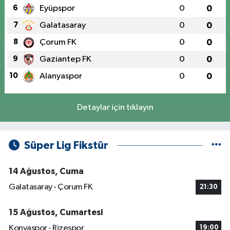
6
Eyüpspor
0
0
7
Galatasaray
0
0
8
Çorum FK
0
0
9
Gaziantep FK
0
0
10
Alanyaspor
0
0
Detaylar için tıklayın
Süper Lig Fikstür
14 Ağustos, Cuma
Galatasaray - Çorum FK
21:30
15 Ağustos, Cumartesi
Konyaspor - Rizespor
19:00