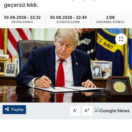
geçersiz kıldı.
ÇEVRE
30.06.2026 - 22:32
30.06.2026 - 22:45
2 DK
YAYINLANMA
GÜNCELLEME
OKUNMA SÜRESI
Dış Haberler
Dünya
EĞİTİM
EKONOMİ
English News
Finans
Paylaş
-
+
A
A
Flaş Haber
Gayrimenkul