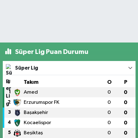
Süper Lig Puan Durumu
Süper Lig
#
Takım
O
P
1
Amed
0
0
2
Erzurumspor FK
0
0
3
Başakşehir
0
0
4
Kocaelispor
0
0
5
Beşiktaş
0
0