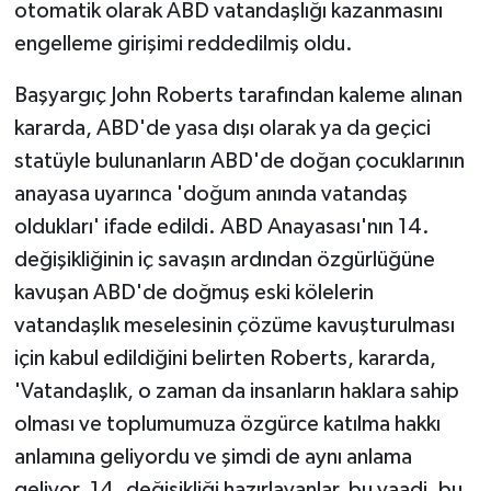
KÜLTÜR SANAT
otomatik olarak ABD vatandaşlığı kazanmasını
engelleme girişimi reddedilmiş oldu.
MAGAZİN
Başyargıç John Roberts tarafından kaleme alınan
Otomobil
kararda, ABD'de yasa dışı olarak ya da geçici
statüyle bulunanların ABD'de doğan çocuklarının
POLİTİKA
anayasa uyarınca 'doğum anında vatandaş
oldukları' ifade edildi. ABD Anayasası'nın 14.
Sağlık
değişikliğinin iç savaşın ardından özgürlüğüne
SİYASET
kavuşan ABD'de doğmuş eski kölelerin
vatandaşlık meselesinin çözüme kavuşturulması
SPOR HABERLERİ
için kabul edildiğini belirten Roberts, kararda,
'Vatandaşlık, o zaman da insanların haklara sahip
TEKNOLOJİ
olması ve toplumumuza özgürce katılma hakkı
Turizm
anlamına geliyordu ve şimdi de aynı anlama
geliyor. 14. değişikliği hazırlayanlar, bu vaadi, bu