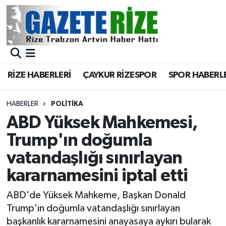
BÖLGEMİZ
Merkez Nöbetçi Eczaneler
SPOR
Merkez Hava Durumu
RİZE HABERLERİ
ÇAYKUR RİZESPOR
SPOR HABERL
Asayiş
Merkez Trafik Yoğunluk Haritası
HABERLER
POLİTİKA
Rize Jandarma Komutanlığı
Süper Lig Puan Durumu ve Fikstür
ABD Yüksek Mahkemesi,
Trump'ın doğumla
Bilim Teknoloji
Tüm Manşetler
vatandaşlığı sınırlayan
Bölge
Son Dakika Haberleri
kararnamesini iptal etti
Advertising news
Haber Arşivi
ABD'de Yüksek Mahkeme, Başkan Donald
Trump'ın doğumla vatandaşlığı sınırlayan
Canlı Maç
başkanlık kararnamesini anayasaya aykırı bularak