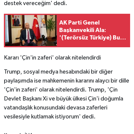
destek vereceğim' dedi.
AK Parti Genel
Başkanvekili Ala:
'(Terörsüz Türkiye) Bu
meseleyi Türkiye'nin
gündeminden çıkarıp,
Kararı 'Çin'in zaferi' olarak nitelendirdi
Türkiye'yi
prangalarından
Trump, sosyal medya hesabındaki bir diğer
kurtaracağız'
paylaşımda ise mahkemenin kararını alaycı bir dille
'Çin'in zaferi' olarak nitelendirdi. Trump, 'Çin
Devlet Başkanı Xi ve büyük ülkesi Çin'i doğumla
vatandaşlık konusundaki devasa zaferleri
vesilesiyle kutlamak istiyorum' dedi.