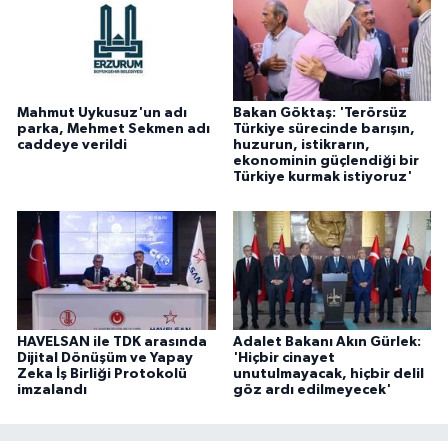
Mahmut Uykusuz'un adı
Bakan Göktaş: 'Terörsüz
parka, Mehmet Sekmen adı
Türkiye sürecinde barışın,
caddeye verildi
huzurun, istikrarın,
ekonominin güçlendiği bir
Türkiye kurmak istiyoruz'
HAVELSAN ile TDK arasında
Adalet Bakanı Akın Gürlek:
Dijital Dönüşüm ve Yapay
'Hiçbir cinayet
Zeka İş Birliği Protokolü
unutulmayacak, hiçbir delil
imzalandı
göz ardı edilmeyecek'