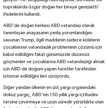
ÜLKE GÜNDEMİ
topraklarda özgür doğan her bireye genişletti'
ifadelerini kullandı.
YAŞAM
ABD'de doğan herkesi ABD vatandaşı olarak
YEREL
tanımlayan anayasanın yanlış yorumlandığını
savunan Trump, ilgili maddenin sadece kölelerin
Yerel Haberler
çocuklarının vatandaşlık probleminin çözümü için
kabul edildiğini fakat günümüzde düzensiz
göçmenler ve çocuklarına ABD vatandaşlığı almak
için ABD'de doğum yapan turistler tarafından
istismar edildiğini ileri sürüyordu.
Diğer yandan ülkenin en üst yargı organındaki
dokuz yargıç, ABD'nin 150 yıllık yargı içtihadını
tersine çevirmeye ve uzun süredir yürürlükte olan