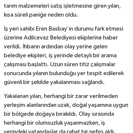
tarım malzemeleri satış işletmesine giren yılan,
GENEL
kısa süreli paniğe neden oldu.
İş yeri sahibi Eren Basbay'ın durumu fark etmesi
GÜNDEM
üzerine Adilcevaz Belediyesi ekiplerine haber
Güvenlik
verildi. İhbarın ardından olay yerine gelen
belediye ekipleri, iş yerinde detaylı bir arama
HABERDE İNSAN
çalışması başlattı. Uzun süren titiz çalışmalar
sonucunda yılanın bulunduğu yer tespit edilerek
İNSAN
güvenli bir şekilde yakalanması sağlandı.
İş Dünyası
Yakalanan yılan, herhangi bir zarar verilmeden
yerleşim alanlarından uzak, doğal yaşamına uygun
Jandarma
bir bölgede doğaya bırakıldı. Olay sırasında
Kadın
herhangi bir olumsuzluk yaşanmazken, iş
yerindeki vatandaşlar da rahat bir nefes aldı.