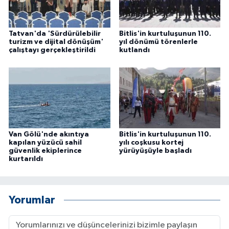
Tatvan'da 'Sürdürülebilir
Bitlis'in kurtuluşunun 110.
turizm ve dijital dönüşüm'
yıl dönümü törenlerle
çalıştayı gerçekleştirildi
kutlandı
Van Gölü'nde akıntıya
Bitlis'in kurtuluşunun 110.
kapılan yüzücü sahil
yılı coşkusu kortej
güvenlik ekiplerince
yürüyüşüyle başladı
kurtarıldı
Yorumlar