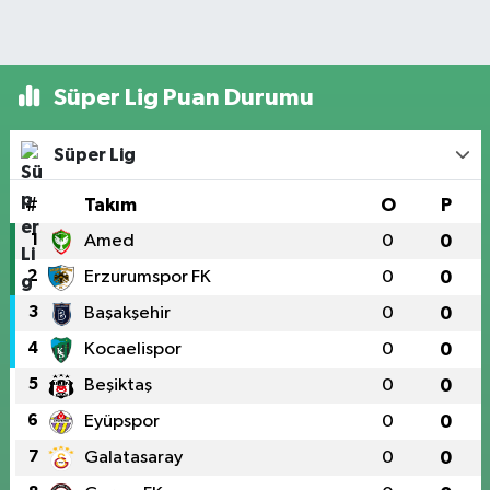
Süper Lig Puan Durumu
Süper Lig
#
Takım
O
P
1
Amed
0
0
2
Erzurumspor FK
0
0
3
Başakşehir
0
0
4
Kocaelispor
0
0
5
Beşiktaş
0
0
6
Eyüpspor
0
0
7
Galatasaray
0
0