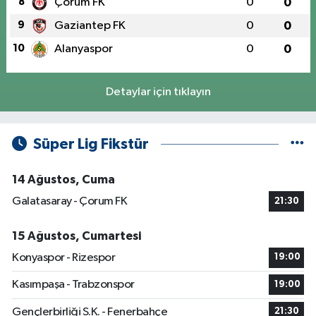
8
Çorum FK
0
0
9
Gaziantep FK
0
0
10
Alanyaspor
0
0
Detaylar için tıklayın
Süper Lig Fikstür
14 Ağustos, Cuma
Galatasaray - Çorum FK
21:30
15 Ağustos, Cumartesi
Konyaspor - Rizespor
19:00
Kasımpaşa - Trabzonspor
19:00
Gençlerbirliği S.K. - Fenerbahçe
21:30