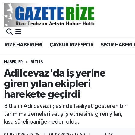
BÖLGEMİZ
Merkez Nöbetçi Eczaneler
SPOR
Merkez Hava Durumu
RİZE HABERLERİ
ÇAYKUR RİZESPOR
SPOR HABERL
Asayiş
Merkez Trafik Yoğunluk Haritası
HABERLER
BITLIS
Rize Jandarma Komutanlığı
Süper Lig Puan Durumu ve Fikstür
Adilcevaz'da iş yerine
giren yılan ekipleri
Bilim Teknoloji
Tüm Manşetler
harekete geçirdi
Bölge
Son Dakika Haberleri
Bitlis'in Adilcevaz ilçesinde faaliyet gösteren bir
tarım malzemeleri satış işletmesine giren yılan,
Advertising news
Haber Arşivi
kısa süreli paniğe neden oldu.
Canlı Maç
01.07.2026 - 13:39
01.07.2026 - 13:50
1 DK