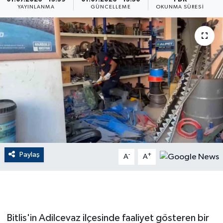
YAYINLANMA
GÜNCELLEME
OKUNMA SÜRESI
ÇEVRE
Dış Haberler
Dünya
EĞİTİM
EKONOMİ
English News
Paylaş
-
+
A
A
Finans
Flaş Haber
Bitlis'in Adilcevaz ilçesinde faaliyet gösteren bir
Gayrimenkul