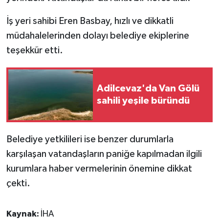
KÜLTÜR SANAT
İş yeri sahibi Eren Basbay, hızlı ve dikkatli
MAGAZİN
müdahalelerinden dolayı belediye ekiplerine
teşekkür etti.
Otomobil
POLİTİKA
Adilcevaz'da Van Gölü
sahili yeşile büründü
Sağlık
SİYASET
Belediye yetkilileri ise benzer durumlarla
SPOR HABERLERİ
karşılaşan vatandaşların paniğe kapılmadan ilgili
kurumlara haber vermelerinin önemine dikkat
TEKNOLOJİ
çekti.
Turizm
Kaynak:
İHA