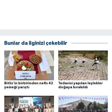
ÜLKE GÜNDEMİ
YAŞAM
YEREL
Yerel Haberler
Bunlar da ilginizi çekebilir
Bitlis'in birbirinden nefis 42
Tedavisi yapılan leylekler
yemeği yarıştı
doğaya bırakıldı