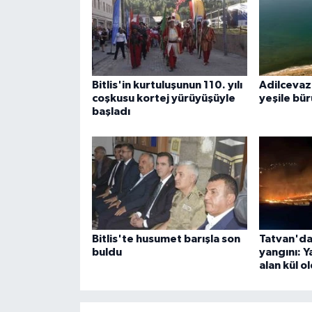
Bitlis'in kurtuluşunun 110. yılı
Adilcevaz'
coşkusu kortej yürüyüşüyle
yeşile bü
başladı
Bitlis'te husumet barışla son
Tatvan'da
buldu
yangını: 
alan kül o