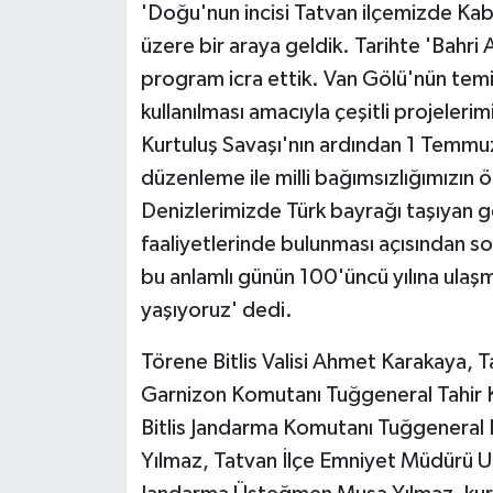
KÜLTÜR SANAT
'Doğu'nun incisi Tatvan ilçemizde Kab
üzere bir araya geldik. Tarihte 'Bahri A
MAGAZİN
program icra ettik. Van Gölü'nün temiz
kullanılması amacıyla çeşitli projeler
Otomobil
Kurtuluş Savaşı'nın ardından 1 Temmuz
POLİTİKA
düzenleme ile milli bağımsızlığımızın ö
Denizlerimizde Türk bayrağı taşıyan g
Sağlık
faaliyetlerinde bulunması açısından s
bu anlamlı günün 100'üncü yılına ula
SİYASET
yaşıyoruz' dedi.
SPOR HABERLERİ
Törene Bitlis Valisi Ahmet Karakaya, 
Garnizon Komutanı Tuğgeneral Tahir K
TEKNOLOJİ
Bitlis Jandarma Komutanı Tuğgeneral 
Turizm
Yılmaz, Tatvan İlçe Emniyet Müdürü U