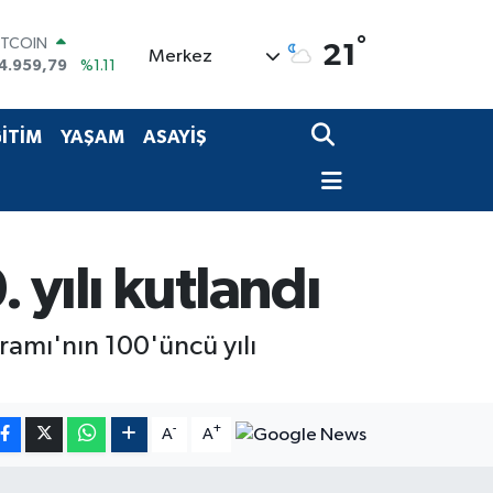
°
ITCOIN
21
Merkez
4.959,79
%1.11
OLAR
7,7436
%0.18
URO
İTİM
YAŞAM
ASAYİŞ
5,2510
%0.32
TERLİN
4,4811
%0.38
RAM ALTIN
660.55
%0.03
İST100
 yılı kutlandı
3.779
%-14
yramı'nın 100'üncü yılı
-
+
A
A