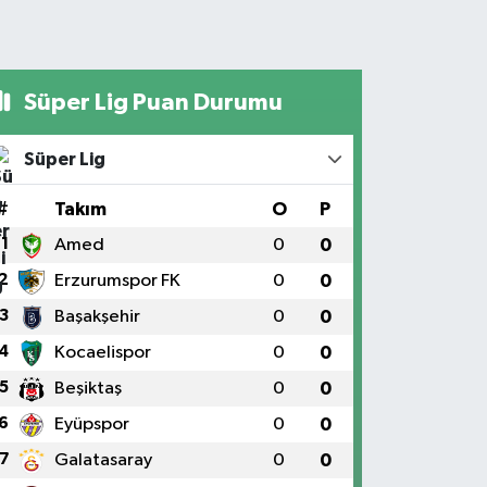
Süper Lig Puan Durumu
Süper Lig
#
Takım
O
P
1
Amed
0
0
2
Erzurumspor FK
0
0
3
Başakşehir
0
0
4
Kocaelispor
0
0
5
Beşiktaş
0
0
6
Eyüpspor
0
0
7
Galatasaray
0
0