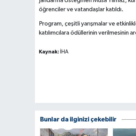
Jandarma Üsteğmen Musa Yılmaz, kurum 
ÜLKE GÜNDEMİ
öğrenciler ve vatandaşlar katıldı.
YAŞAM
Program, çeşitli yarışmalar ve etkinl
katılımcılara ödüllerinin verilmesinin 
YEREL
Yerel Haberler
Kaynak:
İHA
Bunlar da ilginizi çekebilir