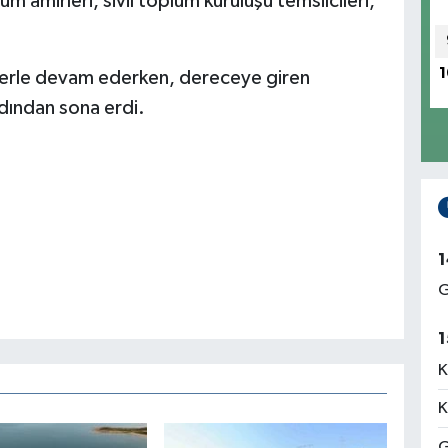
amirleri, sivil toplum kuruluşu temsilcileri,
1
iklerle devam ederken, dereceye giren
ardından sona erdi.
1
G
1
K
K
G