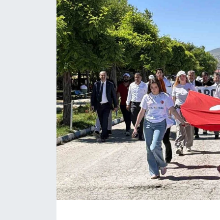
ÇEVRE
Dış Haberler
Dünya
EĞİTİM
EKONOMİ
English News
Finans
Flaş Haber
Gayrimenkul