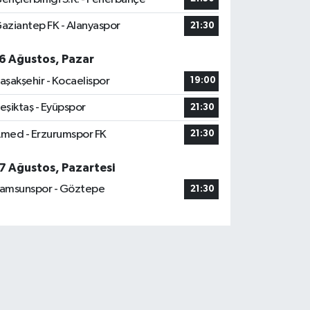
aziantep FK - Alanyaspor
21:30
6 Ağustos, Pazar
aşakşehir - Kocaelispor
19:00
eşiktaş - Eyüpspor
21:30
med - Erzurumspor FK
21:30
7 Ağustos, Pazartesi
amsunspor - Göztepe
21:30