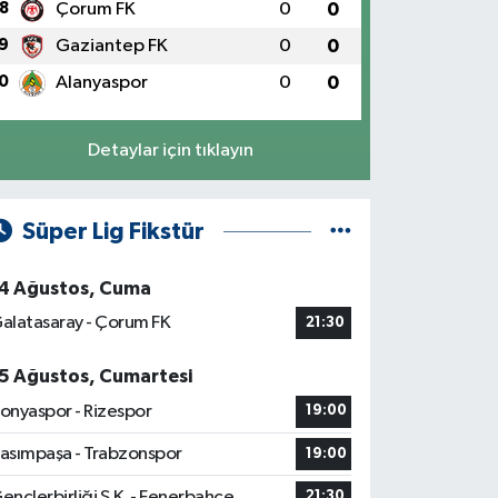
8
Çorum FK
0
0
9
Gaziantep FK
0
0
0
Alanyaspor
0
0
Detaylar için tıklayın
Süper Lig Fikstür
4 Ağustos, Cuma
alatasaray - Çorum FK
21:30
5 Ağustos, Cumartesi
onyaspor - Rizespor
19:00
asımpaşa - Trabzonspor
19:00
ençlerbirliği S.K. - Fenerbahçe
21:30