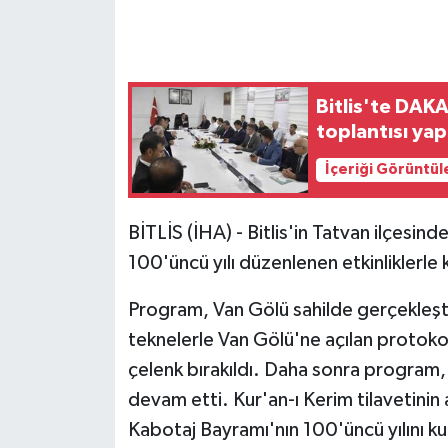
GENEL
GÜNDEM
Bitlis'te DAK
toplantısı yap
Güvenlik
İçeriği Görüntül
HABERDE İNSAN
BİTLİS (İHA) - Bitlis'in Tatvan ilçesi
İNSAN
100'üncü yılı düzenlenen etkinliklerle 
İş Dünyası
Program, Van Gölü sahilde gerçekleşti
teknelerle Van Gölü'ne açılan protokol 
Jandarma
çelenk bırakıldı. Daha sonra program, 
devam etti. Kur'an-ı Kerim tilavetinin
Kadın
Kabotaj Bayramı'nın 100'üncü yılını ku