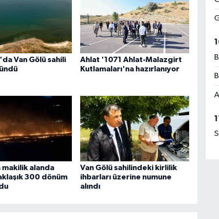
G
1
B
da Van Gölü sahili
Ahlat '1071 Ahlat-Malazgirt
ründü
Kutlamaları'na hazırlanıyor
B
A
1
S
 makilik alanda
Van Gölü sahilindeki kirlilik
Yaklaşık 300 dönüm
ihbarları üzerine numune
ldu
alındı