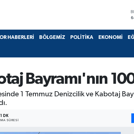
B
6
D
4
E
OR HABERLERİ
BÖLGEMİZ
POLİTİKA
EKONOMİ
EĞ
5
S
6
G
6
B
taj Bayramı'nın 100.
1
ilçesinde 1 Temmuz Denizcilik ve Kabotaj Ba
dı.
1 DK
MA SÜRESI