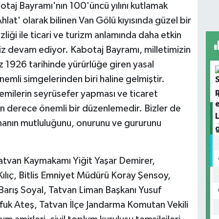
otaj Bayramı'nın 100'üncü yılını kutlamak
hlat' olarak bilinen Van Gölü kıyısında güzel bir
liği ile ticari ve turizm anlamında daha etkin
imiz devam ediyor. Kabotaj Bayramı, milletimizin
 1926 tarihinde yürürlüğe giren yasal
nemli simgelerinden biri haline gelmiştir.
emilerin seyrüsefer yapması ve ticaret
on derece önemli bir düzenlemedir. Bizler de
şmanın mutluluğunu, onurunu ve gururunu
Tatvan Kaymakamı Yiğit Yaşar Demirer,
ılıç, Bitlis Emniyet Müdürü Koray Şensoy,
Barış Soyal, Tatvan Liman Başkanı Yusuf
fuk Ateş, Tatvan İlçe Jandarma Komutan Vekili