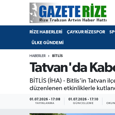
BÖLGEMİZ
Merkez Nöbetçi Eczaneler
RİZE HABERLERİ
ÇAYKUR RİZESPOR
SP
SPOR
Merkez Hava Durumu
ÜLKE GÜNDEMİ
Asayiş
Merkez Trafik Yoğunluk Haritası
HABERLER
BITLIS
Rize Jandarma Komutanlığı
Süper Lig Puan Durumu ve Fikstür
Tatvan'da Kabo
Bilim Teknoloji
Tüm Manşetler
BİTLİS (İHA) - Bitlis'in Tatvan 
Bölge
Son Dakika Haberleri
düzenlenen etkinliklerle kutlan
Advertising news
Haber Arşivi
01.07.2026 - 17:08
01.07.2026 - 17:10
YAYINLANMA
GÜNCELLEME
OKUN
Canlı Maç