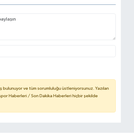
ş bulunuyor ve tüm sorumluluğu üstleniyorsunuz. Yazılan
or Haberleri / Son Dakika Haberleri hiçbir şekilde