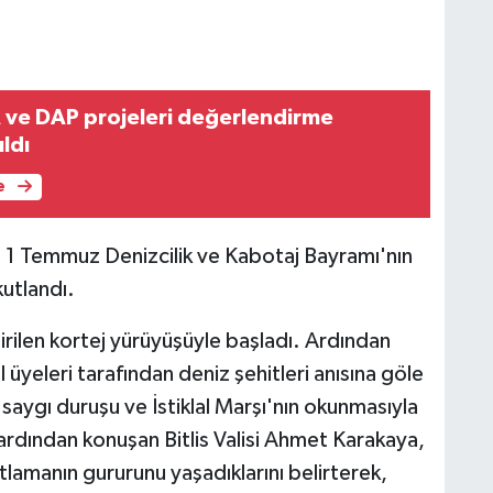
A ve DAP projeleri değerlendirme
ıldı
e
nde 1 Temmuz Denizcilik ve Kabotaj Bayramı'nın
kutlandı.
rilen kortej yürüyüşüyle başladı. Ardından
üyeleri tarafından deniz şehitleri anısına göle
saygı duruşu ve İstiklal Marşı'nın okunmasıyla
 ardından konuşan Bitlis Valisi Ahmet Karakaya,
tlamanın gururunu yaşadıklarını belirterek,