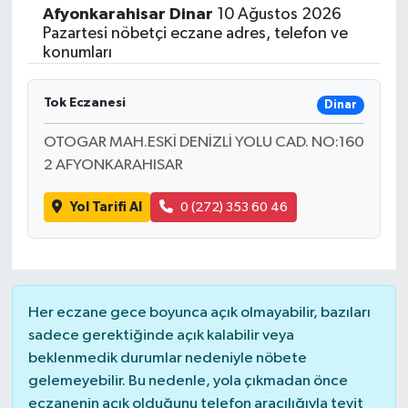
Afyonkarahisar
Dinar
10 Ağustos 2026
ÇEVRE
Pazartesi nöbetçi eczane adres, telefon ve
konumları
Dış Haberler
Tok Eczanesi
Dinar
Dünya
OTOGAR MAH.ESKİ DENİZLİ YOLU CAD. NO:160
2 AFYONKARAHISAR
EĞİTİM
Yol Tarifi Al
0 (272) 353 60 46
EKONOMİ
English News
Finans
Her eczane gece boyunca açık olmayabilir, bazıları
sadece gerektiğinde açık kalabilir veya
Flaş Haber
beklenmedik durumlar nedeniyle nöbete
gelemeyebilir. Bu nedenle, yola çıkmadan önce
eczanenin açık olduğunu telefon aracılığıyla teyit
Gayrimenkul