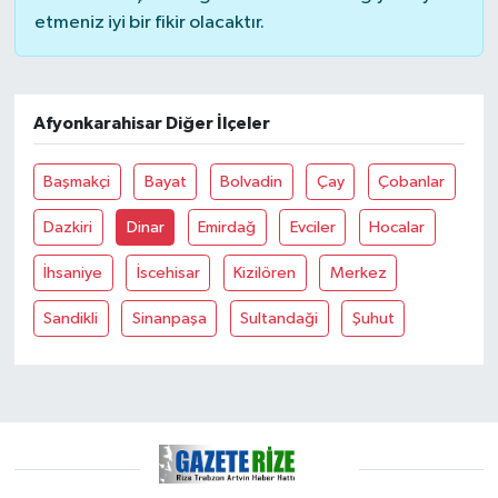
etmeniz iyi bir fikir olacaktır.
GENEL
GÜNDEM
Afyonkarahisar Diğer İlçeler
Güvenlik
Başmakçi
Bayat
Bolvadin
Çay
Çobanlar
HABERDE İNSAN
Dazkiri
Dinar
Emirdağ
Evciler
Hocalar
İhsaniye
İscehisar
Kizilören
Merkez
İNSAN
Sandikli
Sinanpaşa
Sultandaği
Şuhut
İş Dünyası
Jandarma
Kadın