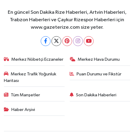
KÜLTÜR SANAT
En güncel Son Dakika Rize Haberleri, Artvin Haberleri,
MAGAZİN
Trabzon Haberleri ve Çaykur Rizespor Haberleri için
www.gazeterize.com size yeter.
Otomobil
POLİTİKA
Merkez Nöbetçi Eczaneler
Merkez Hava Durumu
Sağlık
Merkez Trafik Yoğunluk
Puan Durumu ve Fikstür
SİYASET
Haritası
SPOR HABERLERİ
Tüm Manşetler
Son Dakika Haberleri
TEKNOLOJİ
Haber Arşivi
Turizm