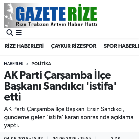
BÖLGEMİZ
Merkez Nöbetçi Eczaneler
SPOR
Merkez Hava Durumu
RİZE HABERLERİ
ÇAYKUR RİZESPOR
SPOR HABERL
Asayiş
Merkez Trafik Yoğunluk Haritası
HABERLER
POLİTİKA
Rize Jandarma Komutanlığı
Süper Lig Puan Durumu ve Fikstür
AK Parti Çarşamba İlçe
Başkanı Sandıkcı 'istifa'
Bilim Teknoloji
Tüm Manşetler
etti
Bölge
Son Dakika Haberleri
AK Parti Çarşamba İlçe Başkanı Ersin Sandıkcı,
gündeme gelen 'istifa' kararı sonrasında açıklama
Advertising news
Haber Arşivi
yaptı.
Canlı Maç
04.06.2026 - 15:42
04.06.2026 - 15:55
2 DK