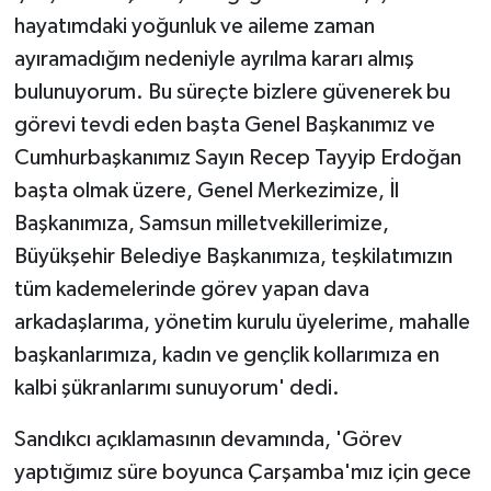
KÜLTÜR SANAT
hayatımdaki yoğunluk ve aileme zaman
ayıramadığım nedeniyle ayrılma kararı almış
MAGAZİN
bulunuyorum. Bu süreçte bizlere güvenerek bu
Otomobil
görevi tevdi eden başta Genel Başkanımız ve
Cumhurbaşkanımız Sayın Recep Tayyip Erdoğan
POLİTİKA
başta olmak üzere, Genel Merkezimize, İl
Başkanımıza, Samsun milletvekillerimize,
Sağlık
Büyükşehir Belediye Başkanımıza, teşkilatımızın
SİYASET
tüm kademelerinde görev yapan dava
arkadaşlarıma, yönetim kurulu üyelerime, mahalle
SPOR HABERLERİ
başkanlarımıza, kadın ve gençlik kollarımıza en
kalbi şükranlarımı sunuyorum' dedi.
TEKNOLOJİ
Sandıkcı açıklamasının devamında, 'Görev
Turizm
yaptığımız süre boyunca Çarşamba'mız için gece