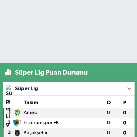
Süper Lig Puan Durumu
Süper Lig
#
Takım
O
P
1
Amed
0
0
2
Erzurumspor FK
0
0
3
Başakşehir
0
0