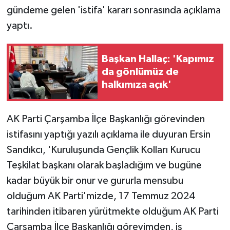
gündeme gelen 'istifa' kararı sonrasında açıklama
GENEL
yaptı.
GÜNDEM
Başkan Hallaç: 'Kapımız
da gönlümüz de
Güvenlik
halkımıza açık'
HABERDE İNSAN
AK Parti Çarşamba İlçe Başkanlığı görevinden
İNSAN
istifasını yaptığı yazılı açıklama ile duyuran Ersin
Sandıkcı, 'Kuruluşunda Gençlik Kolları Kurucu
İş Dünyası
Teşkilat başkanı olarak başladığım ve bugüne
kadar büyük bir onur ve gururla mensubu
Jandarma
olduğum AK Parti'mizde, 17 Temmuz 2024
Kadın
tarihinden itibaren yürütmekte olduğum AK Parti
Çarşamba İlçe Başkanlığı görevimden, iş