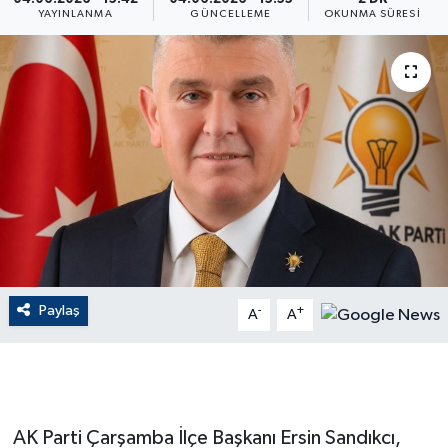
YAYINLANMA
GÜNCELLEME
OKUNMA SÜRESI
ÇEVRE
Dış Haberler
Dünya
EĞİTİM
EKONOMİ
English News
Paylaş
-
+
A
A
Finans
Flaş Haber
AK Parti Çarşamba İlçe Başkanı Ersin Sandıkcı,
Gayrimenkul