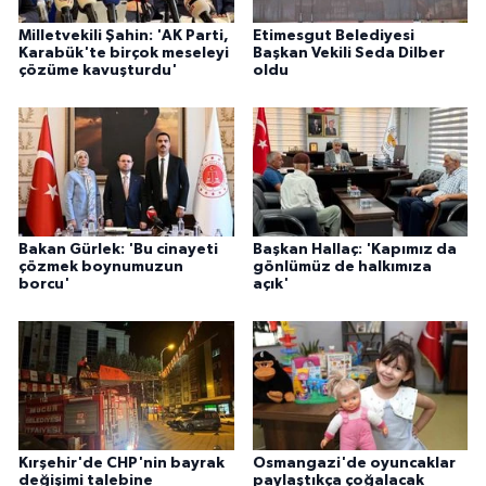
Milletvekili Şahin: 'AK Parti,
Etimesgut Belediyesi
Karabük'te birçok meseleyi
Başkan Vekili Seda Dilber
çözüme kavuşturdu'
oldu
Bakan Gürlek: 'Bu cinayeti
Başkan Hallaç: 'Kapımız da
çözmek boynumuzun
gönlümüz de halkımıza
borcu'
açık'
Kırşehir'de CHP'nin bayrak
Osmangazi'de oyuncaklar
değişimi talebine
paylaştıkça çoğalacak