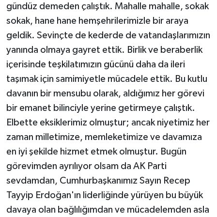
gündüz demeden çalıştık. Mahalle mahalle, sokak
ÜLKE GÜNDEMİ
sokak, hane hane hemşehrilerimizle bir araya
YAŞAM
geldik. Sevinçte de kederde de vatandaşlarımızın
yanında olmaya gayret ettik. Birlik ve beraberlik
YEREL
içerisinde teşkilatımızın gücünü daha da ileri
taşımak için samimiyetle mücadele ettik. Bu kutlu
Yerel Haberler
davanın bir mensubu olarak, aldığımız her görevi
bir emanet bilinciyle yerine getirmeye çalıştık.
Elbette eksiklerimiz olmuştur; ancak niyetimiz her
zaman milletimize, memleketimize ve davamıza
en iyi şekilde hizmet etmek olmuştur. Bugün
görevimden ayrılıyor olsam da AK Parti
sevdamdan, Cumhurbaşkanımız Sayın Recep
Tayyip Erdoğan'ın liderliğinde yürüyen bu büyük
davaya olan bağlılığımdan ve mücadelemden asla