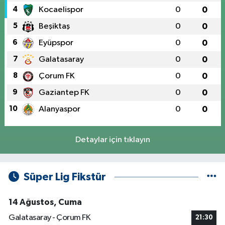
4
Kocaelispor
0
0
5
Beşiktaş
0
0
6
Eyüpspor
0
0
7
Galatasaray
0
0
8
Çorum FK
0
0
9
Gaziantep FK
0
0
10
Alanyaspor
0
0
Detaylar için tıklayın
Süper Lig Fikstür
14 Ağustos, Cuma
Galatasaray - Çorum FK
21:30