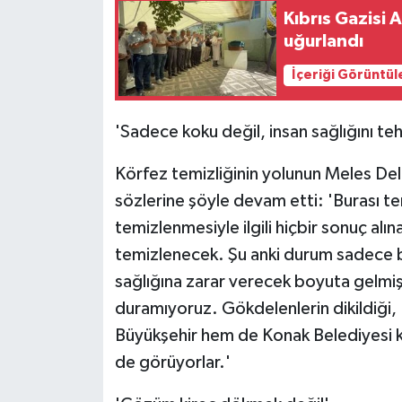
ÜLKE GÜNDEMİ
Kıbrıs Gazisi
uğurlandı
YAŞAM
İçeriği Görüntül
YEREL
'Sadece koku değil, insan sağlığını te
Yerel Haberler
Körfez temizliğinin yolunun Meles Del
sözlerine şöyle devam etti: 'Burası t
temizlenmesiyle ilgili hiçbir sonuç al
temizlenecek. Şu anki durum sadece b
sağlığına zarar verecek boyuta gelmiş
duramıyoruz. Gökdelenlerin dikildiği,
Büyükşehir hem de Konak Belediyesi ku
de görüyorlar.'