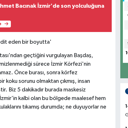
 Ahmet Bacınak İzmir'de son yolculuğuna
e
hdit eden bir boyutta'
1
tası'ndan geçtiğini vurgulayan Başdaş,
emizlenmediği sürece İzmir Körfezi'nin
ınamaz. Önce burası, sonra körfez
ir koku sorunu olmaktan çıkmış, insan
tir. Biz 5 dakikadır burada maskesiz
 İzmir'in kalbi olan bu bölgede maalesef hem
1
laklarını tıkamış durumda; ne duyuyorlar ne
G