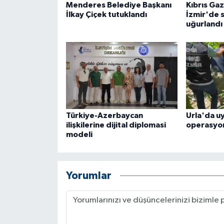
Menderes Belediye Başkanı
Kıbrıs Ga
İlkay Çiçek tutuklandı
İzmir'de 
uğurlandı
Türkiye-Azerbaycan
Urla'da u
ilişkilerine dijital diplomasi
operasyo
modeli
Yorumlar