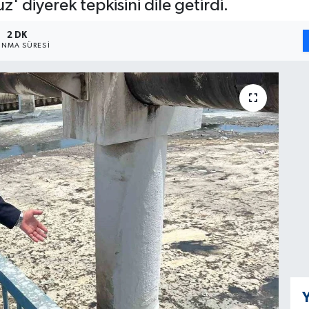
diyerek tepkisini dile getirdi.
2 DK
NMA SÜRESI
Y