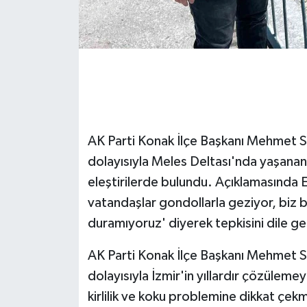
GENEL
GÜNDEM
Güvenlik
HABERDE İNSAN
AK Parti Konak İlçe Başkanı Mehmet 
dolayısıyla Meles Deltası'nda yaşanan 
İNSAN
eleştirilerde bulundu. Açıklamasında E
vatandaşlar gondollarla geziyor, biz
İş Dünyası
duramıyoruz' diyerek tepkisini dile get
Jandarma
AK Parti Konak İlçe Başkanı Mehmet 
dolayısıyla İzmir'in yıllardır çözülem
Kadın
kirlilik ve koku problemine dikkat çek