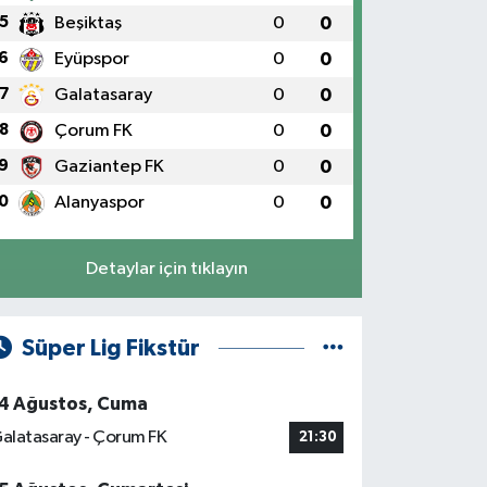
5
Beşiktaş
0
0
6
Eyüpspor
0
0
7
Galatasaray
0
0
8
Çorum FK
0
0
9
Gaziantep FK
0
0
0
Alanyaspor
0
0
Detaylar için tıklayın
Süper Lig Fikstür
4 Ağustos, Cuma
alatasaray - Çorum FK
21:30