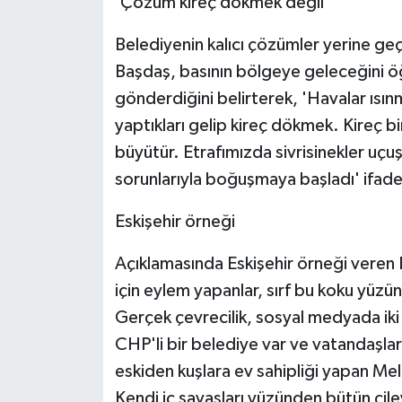
'Çözüm kireç dökmek değil'
Belediyenin kalıcı çözümler yerine g
Başdaş, basının bölgeye geleceğini öğr
gönderdiğini belirterek, 'Havalar ıs
yaptıkları gelip kireç dökmek. Kireç b
büyütür. Etrafımızda sivrisinekler uç
sorunlarıyla boğuşmaya başladı' ifadele
Eskişehir örneği
Açıklamasında Eskişehir örneği veren 
için eylem yapanlar, sırf bu koku yüzü
Gerçek çevrecilik, sosyal medyada iki
CHP'li bir belediye var ve vatandaşla
eskiden kuşlara ev sahipliği yapan Mel
Kendi iç savaşları yüzünden bütün çiley