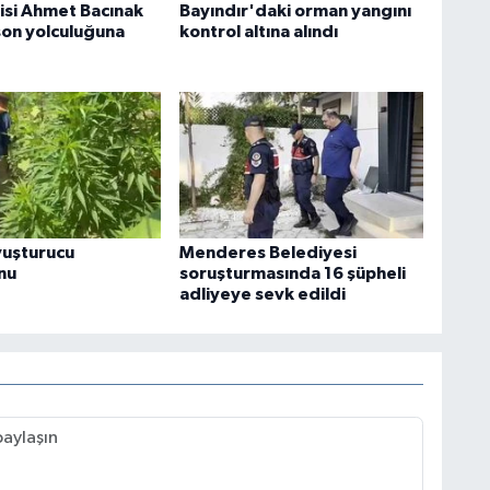
zisi Ahmet Bacınak
Bayındır'daki orman yangını
son yolculuğuna
kontrol altına alındı
yuşturucu
Menderes Belediyesi
nu
soruşturmasında 16 şüpheli
adliyeye sevk edildi