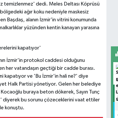
z temizlenmez' dedi. Meles Deltası Köprüsü
 bölgedeki ağır koku nedeniyle maskesiz
ten Başdaş, alanın İzmir'in vitrini konumunda
malkarlıklar yüzünden kentin kanayan yarasına
elerini kapatıyor'
ın İzmir'in protokol caddesi olduğunu
en her vatandaşın geçtiği bir cadde burası.
kapatıyor ve 'Bu İzmir'in hali ne?' diye
yet Halk Partisi yönetiyor. Gelen her belediye
z Kocaoğlu buraya beton dökerek, Sayın Tunç
 diyerek bu sorunu çözeceklerini vaat ettiler
de konuştu.