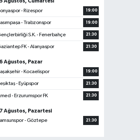
5 Ağustos, Cumartesi
onyaspor - Rizespor
19:00
asımpaşa - Trabzonspor
19:00
ençlerbirliği S.K. - Fenerbahçe
21:30
aziantep FK - Alanyaspor
21:30
6 Ağustos, Pazar
aşakşehir - Kocaelispor
19:00
eşiktaş - Eyüpspor
21:30
med - Erzurumspor FK
21:30
7 Ağustos, Pazartesi
amsunspor - Göztepe
21:30