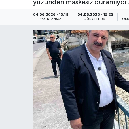
yüzünden maskesiz duramıyoruz' 
ÇEVRE
04.06.2026 - 15:19
04.06.2026 - 15:25
YAYINLANMA
GÜNCELLEME
OKU
Dış Haberler
Dünya
EĞİTİM
EKONOMİ
English News
Finans
Flaş Haber
Gayrimenkul