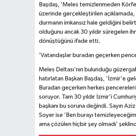
KÜLTÜR SANAT
Başdaş, 'Meles temizlenmeden Körfe
üzerinde gerçekleştirilen açıklamada,
MAGAZİN
durmanın imkansız hale geldiğini belir
olduğunu ancak 30 yıldır süregelen ih
Otomobil
dönüştüğünü ifade etti.
POLİTİKA
'Vatandaşlar buradan geçerken pencer
Sağlık
Meles Deltası'nın bulunduğu güzergah
hatırlatan Başkan Başdaş, 'İzmir'e gel
SİYASET
Buradan geçerken herkes pencerelerini 
SPOR HABERLERİ
soruyor. Tam 30 yıldır İzmir'i Cumhuri
başkanı bu soruna değindi. Sayın Azi
TEKNOLOJİ
Soyer ise 'Ben burayı temizleyeceğim'
ama çözülen hiçbir şey olmadı' şeklin
Turizm