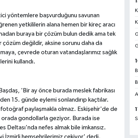
1
K
eçici yöntemlere başvurduğunu savunan
K
enen yetkililerin alana hemen bir kireç aracı
ınmadan buraya bir çözüm bulun dedik ama tek
G
ir çözüm değildir, aksine sorunu daha da
G
uşmaya, çevrede oturan vatandaşlarımız sağlık
1
rini kullandı.
B
B
Başdaş, 'Bir ay önce burada meslek fabrikası
A
nden 15. günde eylemi sonlandırıp kaçtılar.
 fotoğraf paylaşmakla olmaz. Eskişehir'de de
1
r orada gondollarla geziyor. Burada ise
S
es Deltası'nda nefes almak bile imkansız.
i İzmirli hemşehrilerimiz çekiyor' dedi.