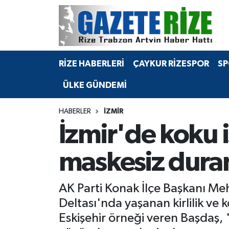
BÖLGEMİZ
Merkez Nöbetçi Eczaneler
RİZE HABERLERİ
ÇAYKUR RİZESPOR
SP
SPOR
Merkez Hava Durumu
ÜLKE GÜNDEMİ
Asayiş
Merkez Trafik Yoğunluk Haritası
HABERLER
İZMIR
Rize Jandarma Komutanlığı
Süper Lig Puan Durumu ve Fikstür
İzmir'de koku i
Bilim Teknoloji
Tüm Manşetler
maskesiz dura
Bölge
Son Dakika Haberleri
AK Parti Konak İlçe Başkanı M
Advertising news
Haber Arşivi
Deltası'nda yaşanan kirlilik ve
Eskişehir örneği veren Başdaş, 
Canlı Maç