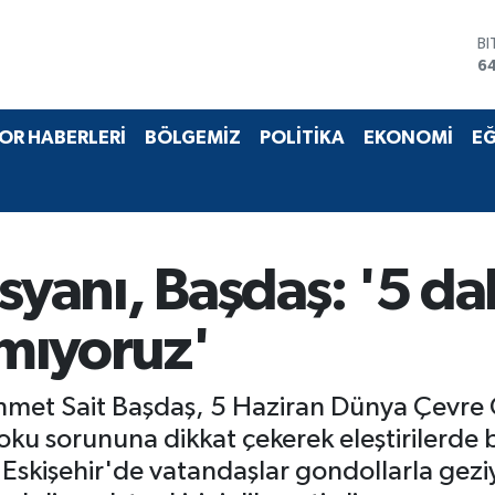
D
4
E
5
ST
OR HABERLERİ
BÖLGEMİZ
POLİTİKA
EKONOMİ
EĞ
64
G
6
Bİ
13
B
syanı, Başdaş: '5 da
6
mıyoruz'
ehmet Sait Başdaş, 5 Haziran Dünya Çevre 
 koku sorununa dikkat çekerek eleştirilerd
'Eskişehir'de vatandaşlar gondollarla gezi