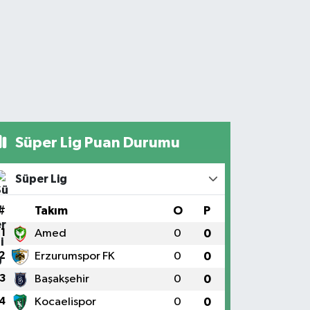
Süper Lig Puan Durumu
Süper Lig
#
Takım
O
P
1
Amed
0
0
2
Erzurumspor FK
0
0
3
Başakşehir
0
0
4
Kocaelispor
0
0